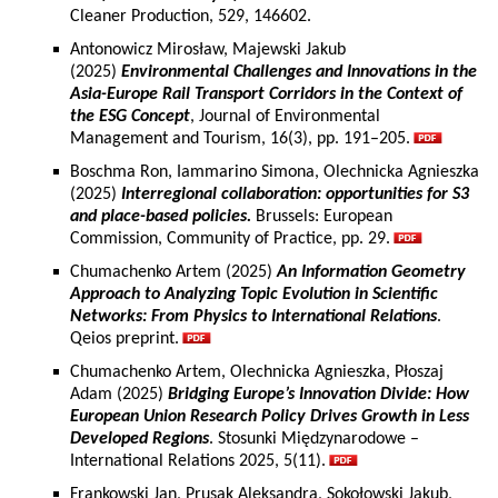
Cleaner Production, 529, 146602.
Antonowicz Mirosław, Majewski Jakub
(2025)
Environmental Challenges and Innovations in the
Asia-Europe Rail Transport Corridors in the Context of
the ESG Concept
, Journal of Environmental
Management and Tourism, 16(3), pp. 191–205.
Boschma Ron, Iammarino Simona, Olechnicka Agnieszka
(2025)
Interregional collaboration: opportunities for S3
and place-based policies.
Brussels: European
Commission, Community of Practice, pp. 29.
Chumachenko Artem (2025)
An Information Geometry
Approach to Analyzing Topic Evolution in Scientific
Networks: From Physics to International Relations
.
Qeios preprint.
Chumachenko Artem, Olechnicka Agnieszka, Płoszaj
Adam (2025)
Bridging Europe’s Innovation Divide: How
European Union Research Policy Drives Growth in Less
Developed Regions
. Stosunki Międzynarodowe –
International Relations 2025, 5(11).
Frankowski Jan, Prusak Aleksandra, Sokołowski Jakub,