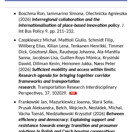
Boschma Ron, Iammarino Simona, Olechnicka Agnieszka
(2026)
Interregional collaboration and the
internationalisation of place-based innovation policy
. J
Int Bus Policy 9, pp. 211–232.
Czepkiewicz Michał, Mattioli Giulio, Schmidt Filip,
Willberg Elias, Kilian Lena, Tenkanen Henrikki, Timmer
Dick, Gosztonyi Ákos, Raudsepp Johanna, Ala-Mantila
Sanna, Jacobson Lisa, Guillen-Royo Mònica, Krysiński
Dawid, Dillman Kevin, Heinonen Jukka, Næss Peter
(2026)
Sufficient mobility and access within limits:
Research agenda for bringing together corridor
frameworks and transportation
research
. Transportation Research Interdisciplinary
Perspectives, 37, 102029.
Frankowski Jan, Mazurkiewicz Joanna, Stará Soňa,
Prusak Aleksandra, Bełch, Wojciech, Nesládek, Michal,
Vácha Tomáš, Niedziałkowski Krzysztof (2026)
Between
efficiency and democracy: Explaining support and
resistance towards energy transition and prosumer
solutions in Polish and Czech housing cooperatives.