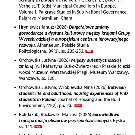
Scrutiny in Europe
In: Heinelt, H., Egner, B., Lysek, J.,
Verhelst, T. (eds) Municipal Councillors in Europe,
Volume I. Palgrave Studies in Sub-National Governance.
Palgrave Macmillan, Cham.
Hryniewicz Janusz (2026)
Długofalowe zmiany
gospodarcze a dystans kulturowy między krajami Grupy
Wyszehradzkiej a europejskim centrum innowacyjnego
rozwoju
. Athenaeum. Polskie Studia
Politologiczne, 89(1), ss. 235-253.
Orchowska Justyna (2026)
Między autentycznością i
zmianą
[w:] Katarzyna Kuzko-Zwierz (red.) Praskie ścieżki
wokół Muzeum Warszawskiej Pragi, Muzeum Warszawy:
Warszawa, ss. 128.
Orchowska Justyna, Wróblewska Nina (2026)
Between
student life and adulthood: housing experiences of PhD
students in Poland
. Journal of Housing and the Built
Environment, 41(2), pp. 23.
Rok Jakub, Boćkowski Mariusz (2026)
Sprawiedliwa
transformacja obszarów przyrodniczo cennych
. Bystra,
ss. 111.