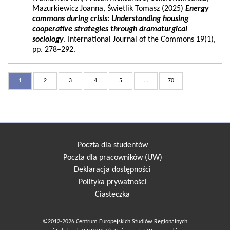
Mazurkiewicz Joanna, Świetlik Tomasz (2025)
Energy
commons during crisis: Understanding housing
cooperative strategies through dramaturgical
sociology
. International Journal of the Commons 19(1),
pp. 278–292.
1
2
3
4
5
...
70
Poczta dla studentów
Poczta dla pracowników (UW)
Deklaracja dostępności
Polityka prywatności
Ciasteczka
©2012-2026 Centrum Europejskich Studiów Regionalnych