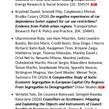
Energy Research & Social Science 132, 104519.
Krysiński Dawid, Schmidt Filip, Czepkiewicz Michał,
Brudka Cezary (2026)
Do negative experiences of car
dependence foster support for car use restrictions?
Evidence from Polish urban regions
. Transportation
Research Part A: Policy and Practice, 204, 104843.
Ubareviciene Ruta, van Ham Maarten, Júnio Leandro
Basílio, Berzins Maris, Credit Kevin, Silva Diogo, J Harris
Richard, Kalm Kadi, Kauppinen Timo, Krisjane Zaiga,
Malheiros Jorge, Thomas Maloutas, Manley David J,
Oriol Nel-lo, Nevanto Milena, Novotný Ladislav,
Ouředníček Martin, Porcel Sergio, Ribardière Antonine,
Šimon Martin, Smętkowski Maciej, Spyrellis Stavros,
Strömgren Magnus, Van Gent Wouter, Wessel Terje,
Tammaru Tiit (2026)
A Comparative Study of Socio-
Economic Segregation in European Capital City-Regions:
From Segregation to Desegregation?
Urban Studies.
Verhelst Tom, De Ceuninck Koenraad, Szmigiel-Rawska
Katarzyna (2026)
Councillors as Scrutineers. Mapping
and Explaining the Objects and Instruments of Council