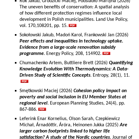
Rok Jakub, Grodzicki Maciej, Podsiadło Martyna (2026)
The uneven benefits of conservation: A spatial analysis
of how different protection regimes influence local
development in Polish municipalities. Land Use Policy,
vol. 170,108201, pp. 15.
Sokołowski Jakub, Madoń Karol, Frankowski Jan (2026)
Peer effects and inequalities in technology uptake.
Evidence from a large-scale renovation subsidy
programme
. Energy Policy, 208, 114902.
Chumachenko Artem, Buttliere Brett (2026)
Quantifying
Knowledge Evolution With Thermodynamics: A Data-
Driven Study of Scientific Concepts
. Entropy, 28(1), 11.
Smętkowski Maciej (2026)
Cohesion policy impact on
poverty and social inclusion in EU Member States at
regional level
. European Planning Studies, 24(4), pp.
867-886.
Leferink Enar Kornelius, Olson Sarah, Czepkiewicz
Michał, Árnadóttir, Áróra, Heinonen Jukka (2025)
Are
larger carbon footprints linked to higher life
satisfaction? A study of the Nordic countries
. Journal of