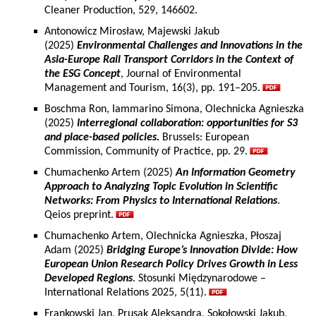
Cleaner Production, 529, 146602.
Antonowicz Mirosław, Majewski Jakub
(2025)
Environmental Challenges and Innovations in the
Asia-Europe Rail Transport Corridors in the Context of
the ESG Concept
, Journal of Environmental
Management and Tourism, 16(3), pp. 191–205.
Boschma Ron, Iammarino Simona, Olechnicka Agnieszka
(2025)
Interregional collaboration: opportunities for S3
and place-based policies.
Brussels: European
Commission, Community of Practice, pp. 29.
Chumachenko Artem (2025)
An Information Geometry
Approach to Analyzing Topic Evolution in Scientific
Networks: From Physics to International Relations
.
Qeios preprint.
Chumachenko Artem, Olechnicka Agnieszka, Płoszaj
Adam (2025)
Bridging Europe’s Innovation Divide: How
European Union Research Policy Drives Growth in Less
Developed Regions
. Stosunki Międzynarodowe –
International Relations 2025, 5(11).
Frankowski Jan, Prusak Aleksandra, Sokołowski Jakub,