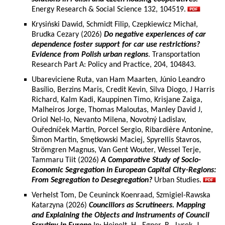
Energy Research & Social Science 132, 104519.
Krysiński Dawid, Schmidt Filip, Czepkiewicz Michał,
Brudka Cezary (2026)
Do negative experiences of car
dependence foster support for car use restrictions?
Evidence from Polish urban regions
. Transportation
Research Part A: Policy and Practice, 204, 104843.
Ubareviciene Ruta, van Ham Maarten, Júnio Leandro
Basílio, Berzins Maris, Credit Kevin, Silva Diogo, J Harris
Richard, Kalm Kadi, Kauppinen Timo, Krisjane Zaiga,
Malheiros Jorge, Thomas Maloutas, Manley David J,
Oriol Nel-lo, Nevanto Milena, Novotný Ladislav,
Ouředníček Martin, Porcel Sergio, Ribardière Antonine,
Šimon Martin, Smętkowski Maciej, Spyrellis Stavros,
Strömgren Magnus, Van Gent Wouter, Wessel Terje,
Tammaru Tiit (2026)
A Comparative Study of Socio-
Economic Segregation in European Capital City-Regions:
From Segregation to Desegregation?
Urban Studies.
Verhelst Tom, De Ceuninck Koenraad, Szmigiel-Rawska
Katarzyna (2026)
Councillors as Scrutineers. Mapping
and Explaining the Objects and Instruments of Council