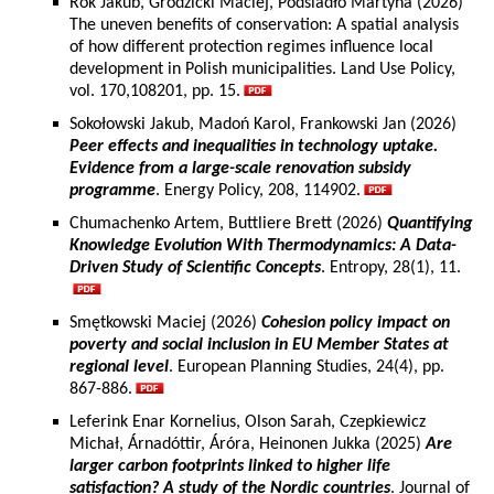
Rok Jakub, Grodzicki Maciej, Podsiadło Martyna (2026)
The uneven benefits of conservation: A spatial analysis
of how different protection regimes influence local
development in Polish municipalities. Land Use Policy,
vol. 170,108201, pp. 15.
Sokołowski Jakub, Madoń Karol, Frankowski Jan (2026)
Peer effects and inequalities in technology uptake.
Evidence from a large-scale renovation subsidy
programme
. Energy Policy, 208, 114902.
Chumachenko Artem, Buttliere Brett (2026)
Quantifying
Knowledge Evolution With Thermodynamics: A Data-
Driven Study of Scientific Concepts
. Entropy, 28(1), 11.
Smętkowski Maciej (2026)
Cohesion policy impact on
poverty and social inclusion in EU Member States at
regional level
. European Planning Studies, 24(4), pp.
867-886.
Leferink Enar Kornelius, Olson Sarah, Czepkiewicz
Michał, Árnadóttir, Áróra, Heinonen Jukka (2025)
Are
larger carbon footprints linked to higher life
satisfaction? A study of the Nordic countries
. Journal of