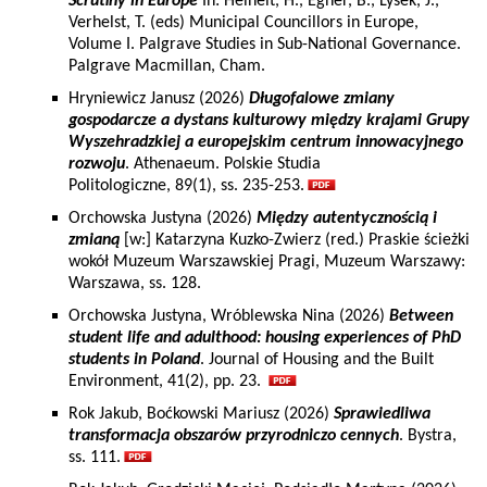
Scrutiny in Europe
In: Heinelt, H., Egner, B., Lysek, J.,
Verhelst, T. (eds) Municipal Councillors in Europe,
Volume I. Palgrave Studies in Sub-National Governance.
Palgrave Macmillan, Cham.
Hryniewicz Janusz (2026)
Długofalowe zmiany
gospodarcze a dystans kulturowy między krajami Grupy
Wyszehradzkiej a europejskim centrum innowacyjnego
rozwoju
. Athenaeum. Polskie Studia
Politologiczne, 89(1), ss. 235-253.
Orchowska Justyna (2026)
Między autentycznością i
zmianą
[w:] Katarzyna Kuzko-Zwierz (red.) Praskie ścieżki
wokół Muzeum Warszawskiej Pragi, Muzeum Warszawy:
Warszawa, ss. 128.
Orchowska Justyna, Wróblewska Nina (2026)
Between
student life and adulthood: housing experiences of PhD
students in Poland
. Journal of Housing and the Built
Environment, 41(2), pp. 23.
Rok Jakub, Boćkowski Mariusz (2026)
Sprawiedliwa
transformacja obszarów przyrodniczo cennych
. Bystra,
ss. 111.