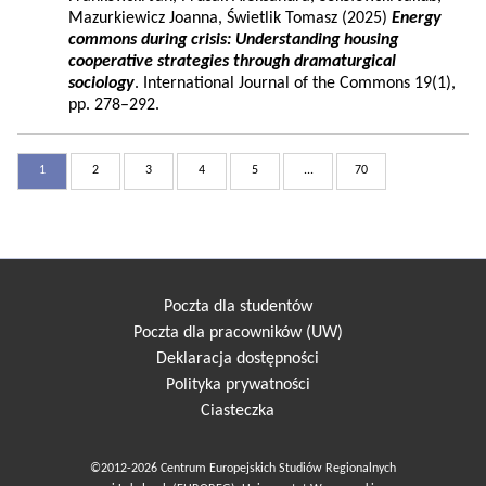
Mazurkiewicz Joanna, Świetlik Tomasz (2025)
Energy
commons during crisis: Understanding housing
cooperative strategies through dramaturgical
sociology
. International Journal of the Commons 19(1),
pp. 278–292.
1
2
3
4
5
...
70
Poczta dla studentów
Poczta dla pracowników (UW)
Deklaracja dostępności
Polityka prywatności
Ciasteczka
©2012-2026 Centrum Europejskich Studiów Regionalnych