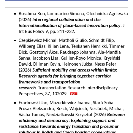
Boschma Ron, Iammarino Simona, Olechnicka Agnieszka
(2026)
Interregional collaboration and the
internationalisation of place-based innovation policy
. J
Int Bus Policy 9, pp. 211–232.
Czepkiewicz Michał, Mattioli Giulio, Schmidt Filip,
Willberg Elias, Kilian Lena, Tenkanen Henrikki, Timmer
Dick, Gosztonyi Ákos, Raudsepp Johanna, Ala-Mantila
Sanna, Jacobson Lisa, Guillen-Royo Mònica, Krysiński
Dawid, Dillman Kevin, Heinonen Jukka, Næss Peter
(2026)
Sufficient mobility and access within limits:
Research agenda for bringing together corridor
frameworks and transportation
research
. Transportation Research Interdisciplinary
Perspectives, 37, 102029.
Frankowski Jan, Mazurkiewicz Joanna, Stará Soňa,
Prusak Aleksandra, Bełch, Wojciech, Nesládek, Michal,
Vácha Tomáš, Niedziałkowski Krzysztof (2026)
Between
efficiency and democracy: Explaining support and
resistance towards energy transition and prosumer
solutions in Polish and Czech housing cooperatives.