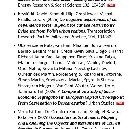
Energy Research & Social Science 132, 104519.
Krysiński Dawid, Schmidt Filip, Czepkiewicz Michał,
Brudka Cezary (2026)
Do negative experiences of car
dependence foster support for car use restrictions?
Evidence from Polish urban regions
. Transportation
Research Part A: Policy and Practice, 204, 104843.
Ubareviciene Ruta, van Ham Maarten, Júnio Leandro
Basílio, Berzins Maris, Credit Kevin, Silva Diogo, J Harris
Richard, Kalm Kadi, Kauppinen Timo, Krisjane Zaiga,
Malheiros Jorge, Thomas Maloutas, Manley David J,
Oriol Nel-lo, Nevanto Milena, Novotný Ladislav,
Ouředníček Martin, Porcel Sergio, Ribardière Antonine,
Šimon Martin, Smętkowski Maciej, Spyrellis Stavros,
Strömgren Magnus, Van Gent Wouter, Wessel Terje,
Tammaru Tiit (2026)
A Comparative Study of Socio-
Economic Segregation in European Capital City-Regions:
From Segregation to Desegregation?
Urban Studies.
Verhelst Tom, De Ceuninck Koenraad, Szmigiel-Rawska
Katarzyna (2026)
Councillors as Scrutineers. Mapping
and Explaining the Objects and Instruments of Council