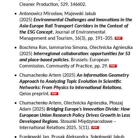
Cleaner Production, 529, 146602.
Antonowicz Mirosław, Majewski Jakub
(2025)
Environmental Challenges and Innovations in the
Asia-Europe Rail Transport Corridors in the Context of
the ESG Concept
, Journal of Environmental
Management and Tourism, 16(3), pp. 191–205.
Boschma Ron, Iammarino Simona, Olechnicka Agnieszka
(2025)
Interregional collaboration: opportunities for S3
and place-based policies.
Brussels: European
Commission, Community of Practice, pp. 29.
Chumachenko Artem (2025)
An Information Geometry
Approach to Analyzing Topic Evolution in Scientific
Networks: From Physics to International Relations
.
Qeios preprint.
Chumachenko Artem, Olechnicka Agnieszka, Płoszaj
Adam (2025)
Bridging Europe’s Innovation Divide: How
European Union Research Policy Drives Growth in Less
Developed Regions
. Stosunki Międzynarodowe –
International Relations 2025, 5(11).
Frankowski Jan, Prusak Aleksandra, Sokołowski Jakub,