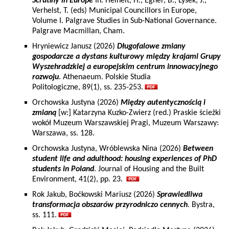
Scrutiny in Europe
In: Heinelt, H., Egner, B., Lysek, J.,
Verhelst, T. (eds) Municipal Councillors in Europe,
Volume I. Palgrave Studies in Sub-National Governance.
Palgrave Macmillan, Cham.
Hryniewicz Janusz (2026)
Długofalowe zmiany
gospodarcze a dystans kulturowy między krajami Grupy
Wyszehradzkiej a europejskim centrum innowacyjnego
rozwoju
. Athenaeum. Polskie Studia
Politologiczne, 89(1), ss. 235-253.
Orchowska Justyna (2026)
Między autentycznością i
zmianą
[w:] Katarzyna Kuzko-Zwierz (red.) Praskie ścieżki
wokół Muzeum Warszawskiej Pragi, Muzeum Warszawy:
Warszawa, ss. 128.
Orchowska Justyna, Wróblewska Nina (2026)
Between
student life and adulthood: housing experiences of PhD
students in Poland
. Journal of Housing and the Built
Environment, 41(2), pp. 23.
Rok Jakub, Boćkowski Mariusz (2026)
Sprawiedliwa
transformacja obszarów przyrodniczo cennych
. Bystra,
ss. 111.