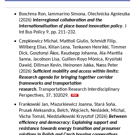
Boschma Ron, Iammarino Simona, Olechnicka Agnieszka
(2026)
Interregional collaboration and the
internationalisation of place-based innovation policy
. J
Int Bus Policy 9, pp. 211–232.
Czepkiewicz Michał, Mattioli Giulio, Schmidt Filip,
Willberg Elias, Kilian Lena, Tenkanen Henrikki, Timmer
Dick, Gosztonyi Ákos, Raudsepp Johanna, Ala-Mantila
Sanna, Jacobson Lisa, Guillen-Royo Mònica, Krysiński
Dawid, Dillman Kevin, Heinonen Jukka, Næss Peter
(2026)
Sufficient mobility and access within limits:
Research agenda for bringing together corridor
frameworks and transportation
research
. Transportation Research Interdisciplinary
Perspectives, 37, 102029.
Frankowski Jan, Mazurkiewicz Joanna, Stará Soňa,
Prusak Aleksandra, Bełch, Wojciech, Nesládek, Michal,
Vácha Tomáš, Niedziałkowski Krzysztof (2026)
Between
efficiency and democracy: Explaining support and
resistance towards energy transition and prosumer
solutions in Polish and Czech housing cooperatives.