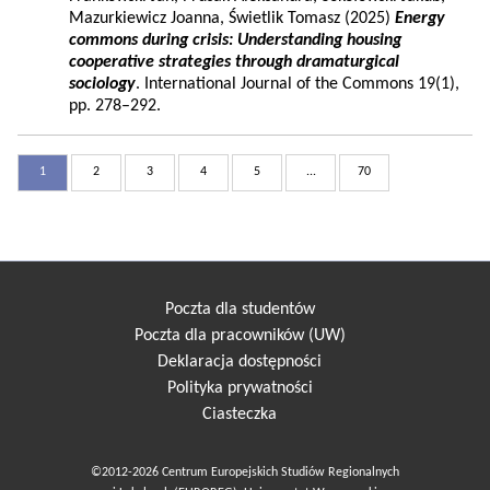
Mazurkiewicz Joanna, Świetlik Tomasz (2025)
Energy
commons during crisis: Understanding housing
cooperative strategies through dramaturgical
sociology
. International Journal of the Commons 19(1),
pp. 278–292.
1
2
3
4
5
...
70
Poczta dla studentów
Poczta dla pracowników (UW)
Deklaracja dostępności
Polityka prywatności
Ciasteczka
©2012-2026 Centrum Europejskich Studiów Regionalnych