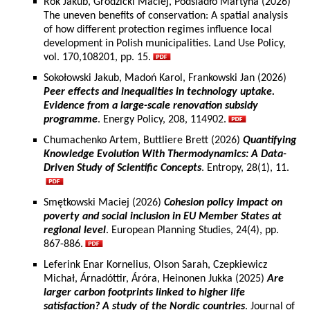
Rok Jakub, Grodzicki Maciej, Podsiadło Martyna (2026)
The uneven benefits of conservation: A spatial analysis
of how different protection regimes influence local
development in Polish municipalities. Land Use Policy,
vol. 170,108201, pp. 15.
Sokołowski Jakub, Madoń Karol, Frankowski Jan (2026)
Peer effects and inequalities in technology uptake.
Evidence from a large-scale renovation subsidy
programme
. Energy Policy, 208, 114902.
Chumachenko Artem, Buttliere Brett (2026)
Quantifying
Knowledge Evolution With Thermodynamics: A Data-
Driven Study of Scientific Concepts
. Entropy, 28(1), 11.
Smętkowski Maciej (2026)
Cohesion policy impact on
poverty and social inclusion in EU Member States at
regional level
. European Planning Studies, 24(4), pp.
867-886.
Leferink Enar Kornelius, Olson Sarah, Czepkiewicz
Michał, Árnadóttir, Áróra, Heinonen Jukka (2025)
Are
larger carbon footprints linked to higher life
satisfaction? A study of the Nordic countries
. Journal of