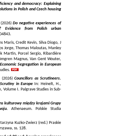
iciency and democracy: Explaining
lutions in Polish and Czech housing
y (2026)
Do negative experiences of
s? Evidence from Polish urban
 104843.
 Maris, Credit Kevin, Silva Diogo, J
iros Jorge, Thomas Maloutas, Manley
k Martin, Porcel Sergio, Ribardière
Strömgren Magnus, Van Gent Wouter,
-Economic Segregation in European
udies.
a (2026)
Councillors as Scrutineers.
Scrutiny in Europe
In: Heinelt, H.,
pe, Volume I. Palgrave Studies in Sub-
ns kulturowy między krajami Grupy
woju
. Athenaeum. Polskie Studia
tarzyna Kuzko-Zwierz (red.) Praskie
szawa, ss. 128.