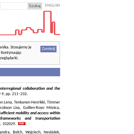
ENGLISH
wnika. Stosujemy je
Zamknij
. Kontynuując
zeglądarki.
nterregional collaboration and the
cy 9, pp. 211–232.
ilian Lena, Tenkanen Henrikki, Timmer
cobson Lisa, Guillen-Royo Mònica,
Sufficient mobility and access within
 frameworks and transportation
37, 102029.
andra, Bełch, Wojciech, Nesládek,