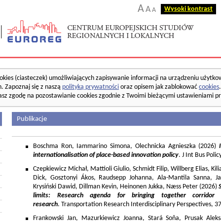
A
A
Wysoki kontrast
A
okies (ciasteczek) umożliwiających zapisywanie informacji na urządzeniu użytko
. Zapoznaj się z naszą
polityką prywatności
oraz opisem jak zablokować
cookies
asz zgodę na pozostawianie cookies zgodnie z Twoimi bieżącymi ustawieniami pr
Publikacje
Boschma Ron, Iammarino Simona, Olechnicka Agnieszka (2026)
I
internationalisation of place-based innovation policy
. J Int Bus Poli
Czepkiewicz Michał, Mattioli Giulio, Schmidt Filip, Willberg Elias, K
Dick, Gosztonyi Ákos, Raudsepp Johanna, Ala-Mantila Sanna, Ja
Krysiński Dawid, Dillman Kevin, Heinonen Jukka, Næss Peter (2026)
limits: Research agenda for bringing together corridor
research
. Transportation Research Interdisciplinary Perspectives, 
Frankowski Jan, Mazurkiewicz Joanna, Stará Soňa, Prusak Aleks