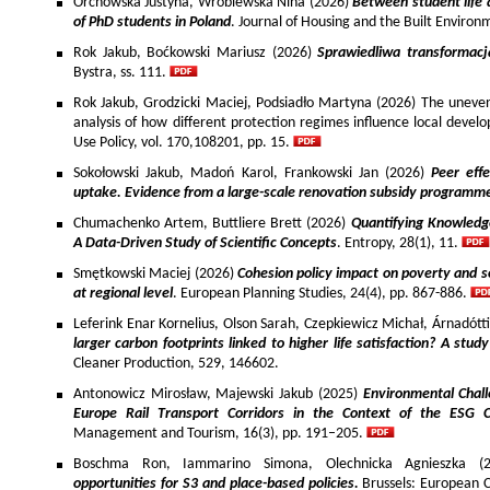
Orchowska Justyna, Wróblewska Nina (2026)
Between student life 
of PhD students in Poland
. Journal of Housing and the Built Environ
Rok Jakub, Boćkowski Mariusz (2026)
Sprawiedliwa transformac
Bystra, ss. 111.
Rok Jakub, Grodzicki Maciej, Podsiadło Martyna (2026) The uneven 
analysis of how different protection regimes influence local develo
Use Policy, vol. 170,108201, pp. 15.
Sokołowski Jakub, Madoń Karol, Frankowski Jan (2026)
Peer effe
uptake. Evidence from a large-scale renovation subsidy programm
Chumachenko Artem, Buttliere Brett (2026)
Quantifying Knowledg
A Data-Driven Study of Scientific Concepts
. Entropy, 28(1), 11.
Smętkowski Maciej (2026)
Cohesion policy impact on poverty and s
at regional level
. European Planning Studies, 24(4), pp. 867-886.
Leferink Enar Kornelius, Olson Sarah, Czepkiewicz Michał, Árnadótt
larger carbon footprints linked to higher life satisfaction? A stud
Cleaner Production, 529, 146602.
Antonowicz Mirosław, Majewski Jakub (2025)
Environmental Chall
Europe Rail Transport Corridors in the Context of the ESG 
Management and Tourism, 16(3), pp. 191–205.
Boschma Ron, Iammarino Simona, Olechnicka Agnieszka (2
opportunities for S3 and place-based policies.
Brussels: European 