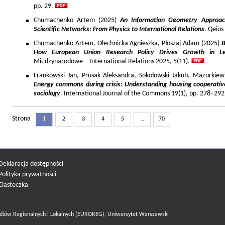
pp. 29.
Chumachenko Artem (2025)
An Information Geometry Approach
Scientific Networks: From Physics to International Relations
. Qeios
Chumachenko Artem, Olechnicka Agnieszka, Płoszaj Adam (2025)
B
How European Union Research Policy Drives Growth in Le
Międzynarodowe – International Relations 2025, 5(11).
Frankowski Jan, Prusak Aleksandra, Sokołowski Jakub, Mazurkiew
Energy commons during crisis: Understanding housing cooperativ
sociology
. International Journal of the Commons 19(1), pp. 278–292
Strona
1
2
3
4
5
...
70
Deklaracja dostępności
Polityka prywatności
Ciasteczka
diów Regionalnych i Lokalnych (EUROREG), Uniwersytet Warszawski