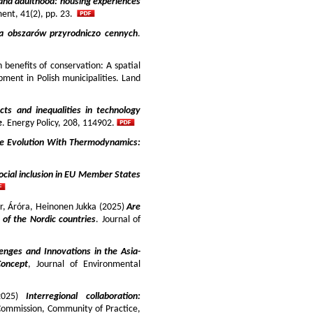
and adulthood: housing experiences
ment, 41(2), pp. 23.
ja obszarów przyrodniczo cennych
.
benefits of conservation: A spatial
pment in Polish municipalities. Land
cts and inequalities in technology
e
. Energy Policy, 208, 114902.
e Evolution With Thermodynamics:
ocial inclusion in EU Member States
ir, Áróra, Heinonen Jukka (2025)
Are
y of the Nordic countries
. Journal of
enges and Innovations in the Asia-
Concept
, Journal of Environmental
025)
Interregional collaboration:
Commission, Community of Practice,