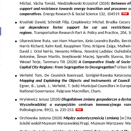
Michal, Vácha Tomáš, Niedziałkowski Krzysztof (2026)
Between eff
support and resistance towards energy transition and prosumer so
cooperatives.
Energy Research & Social Science 132, 104519.
Krysiński Dawid, Schmidt Filip, Czepkiewicz Michał, Brudka Cezar
car dependence foster support for car use restriction
regions
. Transportation Research Part A: Policy and Practice, 204,
Ubareviciene Ruta, van Ham Maarten, Júnio Leandro Basílio, Berzins
Harris Richard, Kalm Kadi, Kauppinen Timo, Krisjane Zaiga, Malhe
David J, Oriol Nel-lo, Nevanto Milena, Novotný Ladislav, Ouředníče
Antonine, Šimon Martin, Smętkowski Maciej, Spyrellis Stavros, 
Wessel Terje, Tammaru Tiit (2026)
A Comparative Study of Socio
Capital City-Regions: From Segregation to Desegregation?
Urban St
Verhelst Tom, De Ceuninck Koenraad, Szmigiel-Rawska Katarzyn
Mapping and Explaining the Objects and Instruments of Council 
Egner, B., Lysek, J., Verhelst, T. (eds) Municipal Councillors in Euro
National Governance. Palgrave Macmillan, Cham.
Hryniewicz Janusz (2026)
Długofalowe zmiany gospodarcze a dysta
Wyszehradzkiej a europejskim centrum innowacyjnego roz
Politologiczne, 89(1), ss. 235-253.
Orchowska Justyna (2026)
Między autentycznością i zmianą
[w:] Ka
ścieżki wokół Muzeum Warszawskiej Pragi, Muzeum Warszawy: War