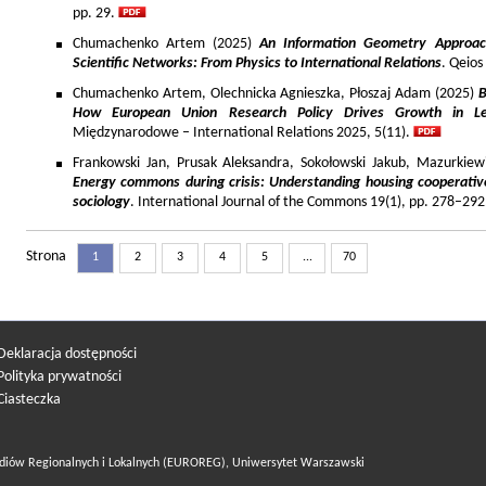
pp. 29.
Chumachenko Artem (2025)
An Information Geometry Approach
Scientific Networks: From Physics to International Relations
. Qeios
Chumachenko Artem, Olechnicka Agnieszka, Płoszaj Adam (2025)
B
How European Union Research Policy Drives Growth in Le
Międzynarodowe – International Relations 2025, 5(11).
Frankowski Jan, Prusak Aleksandra, Sokołowski Jakub, Mazurkiew
Energy commons during crisis: Understanding housing cooperativ
sociology
. International Journal of the Commons 19(1), pp. 278–292
Strona
1
2
3
4
5
...
70
Deklaracja dostępności
Polityka prywatności
Ciasteczka
diów Regionalnych i Lokalnych (EUROREG), Uniwersytet Warszawski