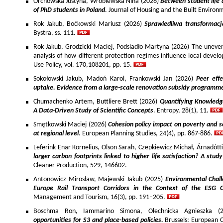
Orchowska Justyna, Wróblewska Nina (2026)
Between student life 
of PhD students in Poland
. Journal of Housing and the Built Environ
Rok Jakub, Boćkowski Mariusz (2026)
Sprawiedliwa transformac
Bystra, ss. 111.
Rok Jakub, Grodzicki Maciej, Podsiadło Martyna (2026) The uneven 
analysis of how different protection regimes influence local develo
Use Policy, vol. 170,108201, pp. 15.
Sokołowski Jakub, Madoń Karol, Frankowski Jan (2026)
Peer effe
uptake. Evidence from a large-scale renovation subsidy programm
Chumachenko Artem, Buttliere Brett (2026)
Quantifying Knowledg
A Data-Driven Study of Scientific Concepts
. Entropy, 28(1), 11.
Smętkowski Maciej (2026)
Cohesion policy impact on poverty and s
at regional level
. European Planning Studies, 24(4), pp. 867-886.
Leferink Enar Kornelius, Olson Sarah, Czepkiewicz Michał, Árnadótt
larger carbon footprints linked to higher life satisfaction? A stud
Cleaner Production, 529, 146602.
Antonowicz Mirosław, Majewski Jakub (2025)
Environmental Chall
Europe Rail Transport Corridors in the Context of the ESG 
Management and Tourism, 16(3), pp. 191–205.
Boschma Ron, Iammarino Simona, Olechnicka Agnieszka (2
opportunities for S3 and place-based policies.
Brussels: European 