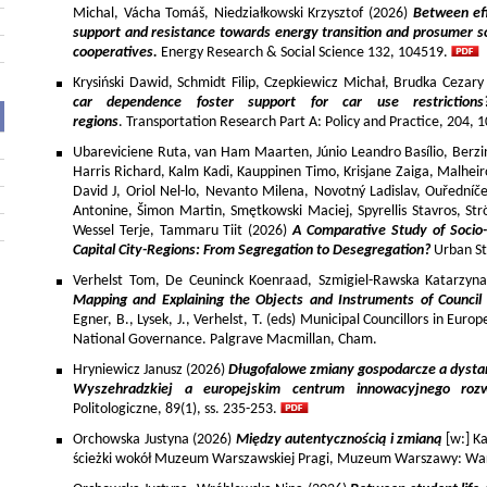
Michal, Vácha Tomáš, Niedziałkowski Krzysztof (2026)
Between eff
support and resistance towards energy transition and prosumer so
cooperatives.
Energy Research & Social Science 132, 104519.
Krysiński Dawid, Schmidt Filip, Czepkiewicz Michał, Brudka Cezar
car dependence foster support for car use restriction
regions
. Transportation Research Part A: Policy and Practice, 204,
Ubareviciene Ruta, van Ham Maarten, Júnio Leandro Basílio, Berzins
Harris Richard, Kalm Kadi, Kauppinen Timo, Krisjane Zaiga, Malhe
David J, Oriol Nel-lo, Nevanto Milena, Novotný Ladislav, Ouředníče
Antonine, Šimon Martin, Smętkowski Maciej, Spyrellis Stavros, 
Wessel Terje, Tammaru Tiit (2026)
A Comparative Study of Socio
Capital City-Regions: From Segregation to Desegregation?
Urban St
Verhelst Tom, De Ceuninck Koenraad, Szmigiel-Rawska Katarzyn
Mapping and Explaining the Objects and Instruments of Council 
Egner, B., Lysek, J., Verhelst, T. (eds) Municipal Councillors in Euro
National Governance. Palgrave Macmillan, Cham.
Hryniewicz Janusz (2026)
Długofalowe zmiany gospodarcze a dysta
Wyszehradzkiej a europejskim centrum innowacyjnego roz
Politologiczne, 89(1), ss. 235-253.
Orchowska Justyna (2026)
Między autentycznością i zmianą
[w:] Ka
ścieżki wokół Muzeum Warszawskiej Pragi, Muzeum Warszawy: War