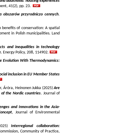
and adulthood: housing experiences
ment, 41(2), pp. 23.
ja obszarów przyrodniczo cennych
.
benefits of conservation: A spatial
pment in Polish municipalities. Land
cts and inequalities in technology
e
. Energy Policy, 208, 114902.
e Evolution With Thermodynamics:
ocial inclusion in EU Member States
ir, Áróra, Heinonen Jukka (2025)
Are
y of the Nordic countries
. Journal of
enges and Innovations in the Asia-
Concept
, Journal of Environmental
025)
Interregional collaboration:
Commission, Community of Practice,