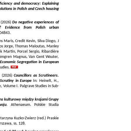
iciency and democracy: Explaining
lutions in Polish and Czech housing
y (2026)
Do negative experiences of
s? Evidence from Polish urban
 104843.
 Maris, Credit Kevin, Silva Diogo, J
iros Jorge, Thomas Maloutas, Manley
k Martin, Porcel Sergio, Ribardière
Strömgren Magnus, Van Gent Wouter,
-Economic Segregation in European
udies.
a (2026)
Councillors as Scrutineers.
Scrutiny in Europe
In: Heinelt, H.,
pe, Volume I. Palgrave Studies in Sub-
ns kulturowy między krajami Grupy
woju
. Athenaeum. Polskie Studia
tarzyna Kuzko-Zwierz (red.) Praskie
szawa, ss. 128.