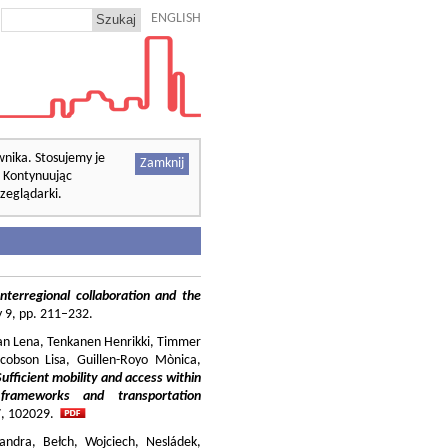
ENGLISH
wnika. Stosujemy je
Zamknij
. Kontynuując
zeglądarki.
nterregional collaboration and the
cy 9, pp. 211–232.
ilian Lena, Tenkanen Henrikki, Timmer
cobson Lisa, Guillen-Royo Mònica,
Sufficient mobility and access within
 frameworks and transportation
37, 102029.
andra, Bełch, Wojciech, Nesládek,