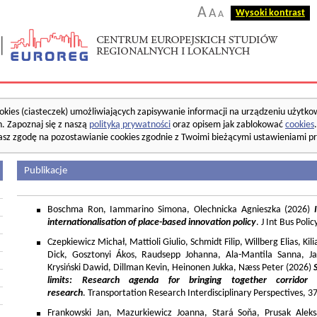
A
A
Wysoki kontrast
A
okies (ciasteczek) umożliwiających zapisywanie informacji na urządzeniu użytko
. Zapoznaj się z naszą
polityką prywatności
oraz opisem jak zablokować
cookies
asz zgodę na pozostawianie cookies zgodnie z Twoimi bieżącymi ustawieniami pr
Publikacje
Boschma Ron, Iammarino Simona, Olechnicka Agnieszka (2026)
I
internationalisation of place-based innovation policy
. J Int Bus Poli
Czepkiewicz Michał, Mattioli Giulio, Schmidt Filip, Willberg Elias, K
Dick, Gosztonyi Ákos, Raudsepp Johanna, Ala-Mantila Sanna, Ja
Krysiński Dawid, Dillman Kevin, Heinonen Jukka, Næss Peter (2026)
limits: Research agenda for bringing together corridor
research
. Transportation Research Interdisciplinary Perspectives, 
Frankowski Jan, Mazurkiewicz Joanna, Stará Soňa, Prusak Aleks