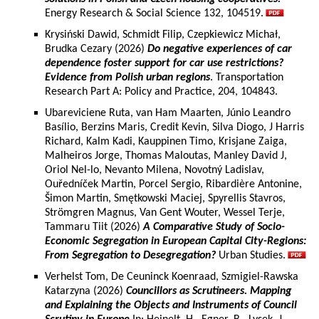
Energy Research & Social Science 132, 104519.
Krysiński Dawid, Schmidt Filip, Czepkiewicz Michał,
Brudka Cezary (2026)
Do negative experiences of car
dependence foster support for car use restrictions?
Evidence from Polish urban regions
. Transportation
Research Part A: Policy and Practice, 204, 104843.
Ubareviciene Ruta, van Ham Maarten, Júnio Leandro
Basílio, Berzins Maris, Credit Kevin, Silva Diogo, J Harris
Richard, Kalm Kadi, Kauppinen Timo, Krisjane Zaiga,
Malheiros Jorge, Thomas Maloutas, Manley David J,
Oriol Nel-lo, Nevanto Milena, Novotný Ladislav,
Ouředníček Martin, Porcel Sergio, Ribardière Antonine,
Šimon Martin, Smętkowski Maciej, Spyrellis Stavros,
Strömgren Magnus, Van Gent Wouter, Wessel Terje,
Tammaru Tiit (2026)
A Comparative Study of Socio-
Economic Segregation in European Capital City-Regions:
From Segregation to Desegregation?
Urban Studies.
Verhelst Tom, De Ceuninck Koenraad, Szmigiel-Rawska
Katarzyna (2026)
Councillors as Scrutineers. Mapping
and Explaining the Objects and Instruments of Council