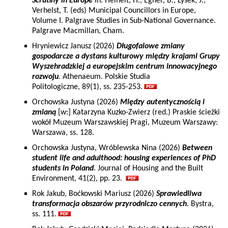
Scrutiny in Europe
In: Heinelt, H., Egner, B., Lysek, J.,
Verhelst, T. (eds) Municipal Councillors in Europe,
Volume I. Palgrave Studies in Sub-National Governance.
Palgrave Macmillan, Cham.
Hryniewicz Janusz (2026)
Długofalowe zmiany
gospodarcze a dystans kulturowy między krajami Grupy
Wyszehradzkiej a europejskim centrum innowacyjnego
rozwoju
. Athenaeum. Polskie Studia
Politologiczne, 89(1), ss. 235-253.
Orchowska Justyna (2026)
Między autentycznością i
zmianą
[w:] Katarzyna Kuzko-Zwierz (red.) Praskie ścieżki
wokół Muzeum Warszawskiej Pragi, Muzeum Warszawy:
Warszawa, ss. 128.
Orchowska Justyna, Wróblewska Nina (2026)
Between
student life and adulthood: housing experiences of PhD
students in Poland
. Journal of Housing and the Built
Environment, 41(2), pp. 23.
Rok Jakub, Boćkowski Mariusz (2026)
Sprawiedliwa
transformacja obszarów przyrodniczo cennych
. Bystra,
ss. 111.