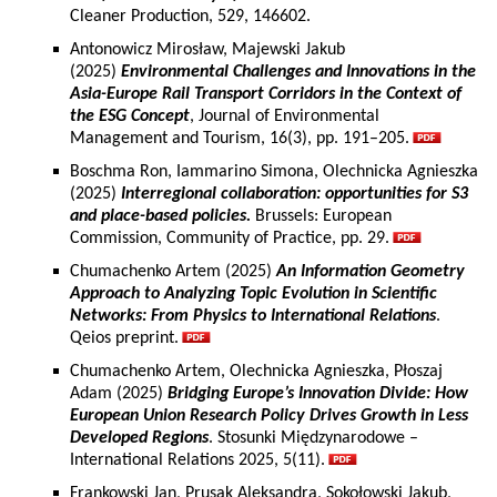
Cleaner Production, 529, 146602.
Antonowicz Mirosław, Majewski Jakub
(2025)
Environmental Challenges and Innovations in the
Asia-Europe Rail Transport Corridors in the Context of
the ESG Concept
, Journal of Environmental
Management and Tourism, 16(3), pp. 191–205.
Boschma Ron, Iammarino Simona, Olechnicka Agnieszka
(2025)
Interregional collaboration: opportunities for S3
and place-based policies.
Brussels: European
Commission, Community of Practice, pp. 29.
Chumachenko Artem (2025)
An Information Geometry
Approach to Analyzing Topic Evolution in Scientific
Networks: From Physics to International Relations
.
Qeios preprint.
Chumachenko Artem, Olechnicka Agnieszka, Płoszaj
Adam (2025)
Bridging Europe’s Innovation Divide: How
European Union Research Policy Drives Growth in Less
Developed Regions
. Stosunki Międzynarodowe –
International Relations 2025, 5(11).
Frankowski Jan, Prusak Aleksandra, Sokołowski Jakub,