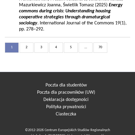
Mazurkiewicz Joanna, Świetlik Tomasz (2025)
Energy
commons during crisis: Understanding housing
cooperative strategies through dramaturgical
sociology
. International Journal of the Commons 19(1),
pp. 278–292.
1
2
3
4
5
...
70
Poczta dla studentów
Poczta dla pracowników (UW)
Deklaracja dostępności
Polityka prywatności
Ciasteczka
©2012-2026 Centrum Europejskich Studiów Regionalnych