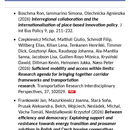
Boschma Ron, Iammarino Simona, Olechnicka Agnieszka
(2026)
Interregional collaboration and the
internationalisation of place-based innovation policy
. J
Int Bus Policy 9, pp. 211–232.
Czepkiewicz Michał, Mattioli Giulio, Schmidt Filip,
Willberg Elias, Kilian Lena, Tenkanen Henrikki, Timmer
Dick, Gosztonyi Ákos, Raudsepp Johanna, Ala-Mantila
Sanna, Jacobson Lisa, Guillen-Royo Mònica, Krysiński
Dawid, Dillman Kevin, Heinonen Jukka, Næss Peter
(2026)
Sufficient mobility and access within limits:
Research agenda for bringing together corridor
frameworks and transportation
research
. Transportation Research Interdisciplinary
Perspectives, 37, 102029.
Frankowski Jan, Mazurkiewicz Joanna, Stará Soňa,
Prusak Aleksandra, Bełch, Wojciech, Nesládek, Michal,
Vácha Tomáš, Niedziałkowski Krzysztof (2026)
Between
efficiency and democracy: Explaining support and
resistance towards energy transition and prosumer
solutions in Polish and Czech housing cooperatives.