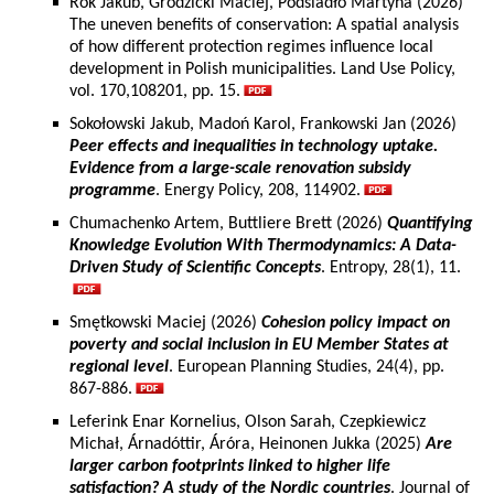
Rok Jakub, Grodzicki Maciej, Podsiadło Martyna (2026)
The uneven benefits of conservation: A spatial analysis
of how different protection regimes influence local
development in Polish municipalities. Land Use Policy,
vol. 170,108201, pp. 15.
Sokołowski Jakub, Madoń Karol, Frankowski Jan (2026)
Peer effects and inequalities in technology uptake.
Evidence from a large-scale renovation subsidy
programme
. Energy Policy, 208, 114902.
Chumachenko Artem, Buttliere Brett (2026)
Quantifying
Knowledge Evolution With Thermodynamics: A Data-
Driven Study of Scientific Concepts
. Entropy, 28(1), 11.
Smętkowski Maciej (2026)
Cohesion policy impact on
poverty and social inclusion in EU Member States at
regional level
. European Planning Studies, 24(4), pp.
867-886.
Leferink Enar Kornelius, Olson Sarah, Czepkiewicz
Michał, Árnadóttir, Áróra, Heinonen Jukka (2025)
Are
larger carbon footprints linked to higher life
satisfaction? A study of the Nordic countries
. Journal of