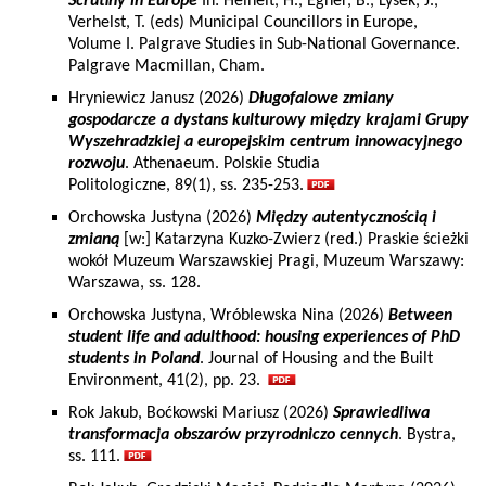
Scrutiny in Europe
In: Heinelt, H., Egner, B., Lysek, J.,
Verhelst, T. (eds) Municipal Councillors in Europe,
Volume I. Palgrave Studies in Sub-National Governance.
Palgrave Macmillan, Cham.
Hryniewicz Janusz (2026)
Długofalowe zmiany
gospodarcze a dystans kulturowy między krajami Grupy
Wyszehradzkiej a europejskim centrum innowacyjnego
rozwoju
. Athenaeum. Polskie Studia
Politologiczne, 89(1), ss. 235-253.
Orchowska Justyna (2026)
Między autentycznością i
zmianą
[w:] Katarzyna Kuzko-Zwierz (red.) Praskie ścieżki
wokół Muzeum Warszawskiej Pragi, Muzeum Warszawy:
Warszawa, ss. 128.
Orchowska Justyna, Wróblewska Nina (2026)
Between
student life and adulthood: housing experiences of PhD
students in Poland
. Journal of Housing and the Built
Environment, 41(2), pp. 23.
Rok Jakub, Boćkowski Mariusz (2026)
Sprawiedliwa
transformacja obszarów przyrodniczo cennych
. Bystra,
ss. 111.