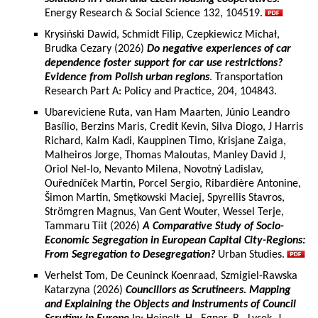
Energy Research & Social Science 132, 104519.
Krysiński Dawid, Schmidt Filip, Czepkiewicz Michał,
Brudka Cezary (2026)
Do negative experiences of car
dependence foster support for car use restrictions?
Evidence from Polish urban regions
. Transportation
Research Part A: Policy and Practice, 204, 104843.
Ubareviciene Ruta, van Ham Maarten, Júnio Leandro
Basílio, Berzins Maris, Credit Kevin, Silva Diogo, J Harris
Richard, Kalm Kadi, Kauppinen Timo, Krisjane Zaiga,
Malheiros Jorge, Thomas Maloutas, Manley David J,
Oriol Nel-lo, Nevanto Milena, Novotný Ladislav,
Ouředníček Martin, Porcel Sergio, Ribardière Antonine,
Šimon Martin, Smętkowski Maciej, Spyrellis Stavros,
Strömgren Magnus, Van Gent Wouter, Wessel Terje,
Tammaru Tiit (2026)
A Comparative Study of Socio-
Economic Segregation in European Capital City-Regions:
From Segregation to Desegregation?
Urban Studies.
Verhelst Tom, De Ceuninck Koenraad, Szmigiel-Rawska
Katarzyna (2026)
Councillors as Scrutineers. Mapping
and Explaining the Objects and Instruments of Council