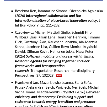
Boschma Ron, Iammarino Simona, Olechnicka Agnieszka
(2026)
Interregional collaboration and the
internationalisation of place-based innovation policy
. J
Int Bus Policy 9, pp. 211–232.
Czepkiewicz Michał, Mattioli Giulio, Schmidt Filip,
Willberg Elias, Kilian Lena, Tenkanen Henrikki, Timmer
Dick, Gosztonyi Ákos, Raudsepp Johanna, Ala-Mantila
Sanna, Jacobson Lisa, Guillen-Royo Mònica, Krysiński
Dawid, Dillman Kevin, Heinonen Jukka, Næss Peter
(2026)
Sufficient mobility and access within limits:
Research agenda for bringing together corridor
frameworks and transportation
research
. Transportation Research Interdisciplinary
Perspectives, 37, 102029.
Frankowski Jan, Mazurkiewicz Joanna, Stará Soňa,
Prusak Aleksandra, Bełch, Wojciech, Nesládek, Michal,
Vácha Tomáš, Niedziałkowski Krzysztof (2026)
Between
efficiency and democracy: Explaining support and
resistance towards energy transition and prosumer
solutions in Polish and Czech housing cooperatives.