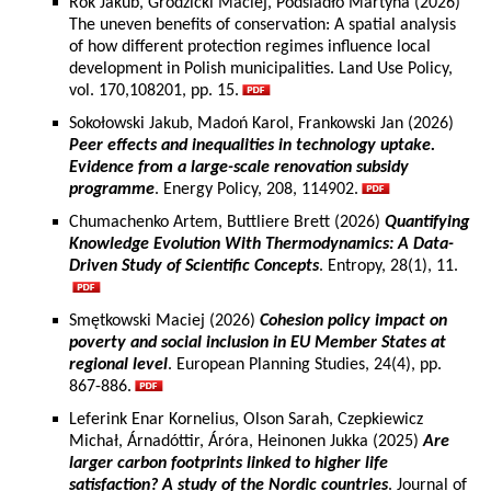
Rok Jakub, Grodzicki Maciej, Podsiadło Martyna (2026)
The uneven benefits of conservation: A spatial analysis
of how different protection regimes influence local
development in Polish municipalities. Land Use Policy,
vol. 170,108201, pp. 15.
Sokołowski Jakub, Madoń Karol, Frankowski Jan (2026)
Peer effects and inequalities in technology uptake.
Evidence from a large-scale renovation subsidy
programme
. Energy Policy, 208, 114902.
Chumachenko Artem, Buttliere Brett (2026)
Quantifying
Knowledge Evolution With Thermodynamics: A Data-
Driven Study of Scientific Concepts
. Entropy, 28(1), 11.
Smętkowski Maciej (2026)
Cohesion policy impact on
poverty and social inclusion in EU Member States at
regional level
. European Planning Studies, 24(4), pp.
867-886.
Leferink Enar Kornelius, Olson Sarah, Czepkiewicz
Michał, Árnadóttir, Áróra, Heinonen Jukka (2025)
Are
larger carbon footprints linked to higher life
satisfaction? A study of the Nordic countries
. Journal of