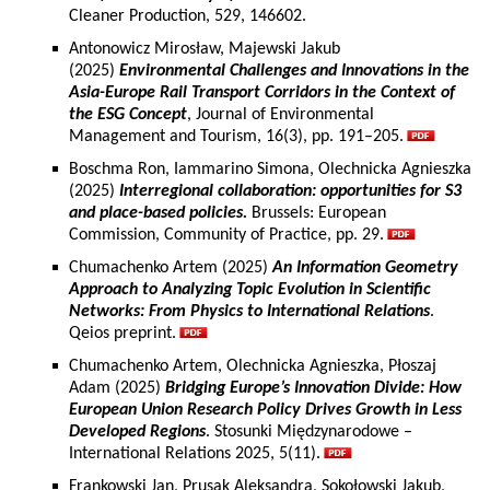
Cleaner Production, 529, 146602.
Antonowicz Mirosław, Majewski Jakub
(2025)
Environmental Challenges and Innovations in the
Asia-Europe Rail Transport Corridors in the Context of
the ESG Concept
, Journal of Environmental
Management and Tourism, 16(3), pp. 191–205.
Boschma Ron, Iammarino Simona, Olechnicka Agnieszka
(2025)
Interregional collaboration: opportunities for S3
and place-based policies.
Brussels: European
Commission, Community of Practice, pp. 29.
Chumachenko Artem (2025)
An Information Geometry
Approach to Analyzing Topic Evolution in Scientific
Networks: From Physics to International Relations
.
Qeios preprint.
Chumachenko Artem, Olechnicka Agnieszka, Płoszaj
Adam (2025)
Bridging Europe’s Innovation Divide: How
European Union Research Policy Drives Growth in Less
Developed Regions
. Stosunki Międzynarodowe –
International Relations 2025, 5(11).
Frankowski Jan, Prusak Aleksandra, Sokołowski Jakub,