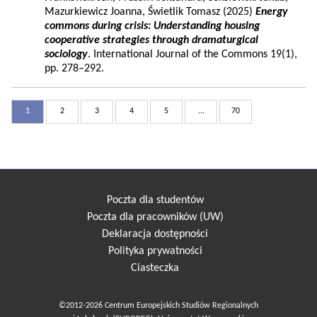
Mazurkiewicz Joanna, Świetlik Tomasz (2025)
Energy
commons during crisis: Understanding housing
cooperative strategies through dramaturgical
sociology
. International Journal of the Commons 19(1),
pp. 278–292.
1
2
3
4
5
...
70
Poczta dla studentów
Poczta dla pracowników (UW)
Deklaracja dostępności
Polityka prywatności
Ciasteczka
©2012-2026 Centrum Europejskich Studiów Regionalnych