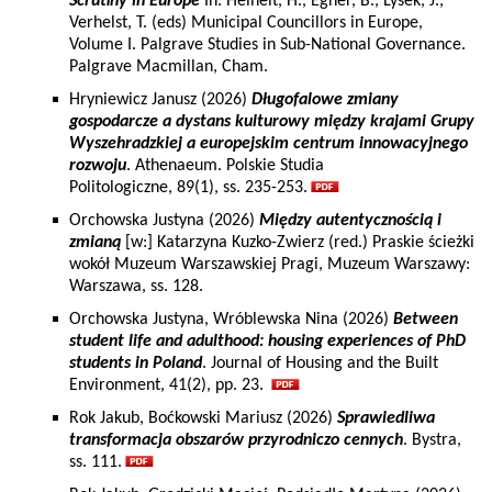
Scrutiny in Europe
In: Heinelt, H., Egner, B., Lysek, J.,
Verhelst, T. (eds) Municipal Councillors in Europe,
Volume I. Palgrave Studies in Sub-National Governance.
Palgrave Macmillan, Cham.
Hryniewicz Janusz (2026)
Długofalowe zmiany
gospodarcze a dystans kulturowy między krajami Grupy
Wyszehradzkiej a europejskim centrum innowacyjnego
rozwoju
. Athenaeum. Polskie Studia
Politologiczne, 89(1), ss. 235-253.
Orchowska Justyna (2026)
Między autentycznością i
zmianą
[w:] Katarzyna Kuzko-Zwierz (red.) Praskie ścieżki
wokół Muzeum Warszawskiej Pragi, Muzeum Warszawy:
Warszawa, ss. 128.
Orchowska Justyna, Wróblewska Nina (2026)
Between
student life and adulthood: housing experiences of PhD
students in Poland
. Journal of Housing and the Built
Environment, 41(2), pp. 23.
Rok Jakub, Boćkowski Mariusz (2026)
Sprawiedliwa
transformacja obszarów przyrodniczo cennych
. Bystra,
ss. 111.