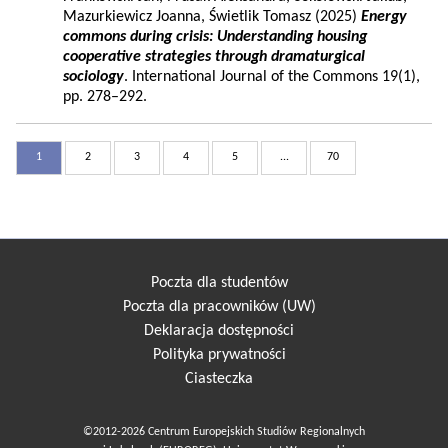
Mazurkiewicz Joanna, Świetlik Tomasz (2025)
Energy
commons during crisis: Understanding housing
cooperative strategies through dramaturgical
sociology
. International Journal of the Commons 19(1),
pp. 278–292.
1
2
3
4
5
...
70
Poczta dla studentów
Poczta dla pracowników (UW)
Deklaracja dostępności
Polityka prywatności
Ciasteczka
©2012-2026 Centrum Europejskich Studiów Regionalnych