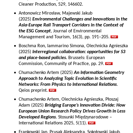
Cleaner Production, 529, 146602.
Antonowicz Mirosław, Majewski Jakub
(2025)
Environmental Challenges and Innovations in the
Asia-Europe Rail Transport Corridors in the Context of
the ESG Concept
, Journal of Environmental
Management and Tourism, 16(3), pp. 191–205.
Boschma Ron, Iammarino Simona, Olechnicka Agnieszka
(2025)
Interregional collaboration: opportunities for S3
and place-based policies.
Brussels: European
Commission, Community of Practice, pp. 29.
Chumachenko Artem (2025)
An Information Geometry
Approach to Analyzing Topic Evolution in Scientific
Networks: From Physics to International Relations
.
Qeios preprint.
Chumachenko Artem, Olechnicka Agnieszka, Płoszaj
Adam (2025)
Bridging Europe’s Innovation Divide: How
European Union Research Policy Drives Growth in Less
Developed Regions
. Stosunki Międzynarodowe –
International Relations 2025, 5(11).
Frankowski Jan, Prusak Aleksandra, Sokołowski Jakub,