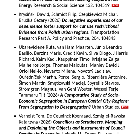
Energy Research & Social Science 132, 104519.
Krysiński Dawid, Schmidt Filip, Czepkiewicz Michał,
Brudka Cezary (2026)
Do negative experiences of car
dependence foster support for car use restrictions?
Evidence from Polish urban regions
. Transportation
Research Part A: Policy and Practice, 204, 104843.
Ubareviciene Ruta, van Ham Maarten, Júnio Leandro
Basílio, Berzins Maris, Credit Kevin, Silva Diogo, J Harris
Richard, Kalm Kadi, Kauppinen Timo, Krisjane Zaiga,
Malheiros Jorge, Thomas Maloutas, Manley David J,
Oriol Nel-lo, Nevanto Milena, Novotný Ladislav,
Ouředníček Martin, Porcel Sergio, Ribardière Antonine,
Šimon Martin, Smętkowski Maciej, Spyrellis Stavros,
Strömgren Magnus, Van Gent Wouter, Wessel Terje,
Tammaru Tiit (2026)
A Comparative Study of Socio-
Economic Segregation in European Capital City-Regions:
From Segregation to Desegregation?
Urban Studies.
Verhelst Tom, De Ceuninck Koenraad, Szmigiel-Rawska
Katarzyna (2026)
Councillors as Scrutineers. Mapping
and Explaining the Objects and Instruments of Council