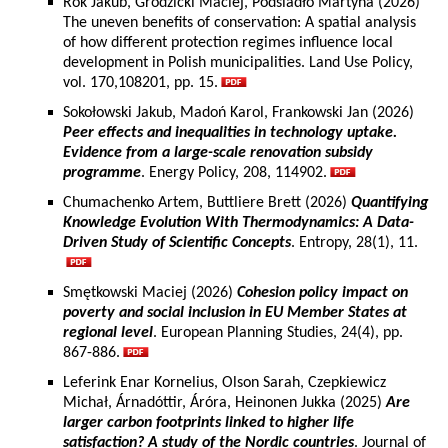
Rok Jakub, Grodzicki Maciej, Podsiadło Martyna (2026)
The uneven benefits of conservation: A spatial analysis
of how different protection regimes influence local
development in Polish municipalities. Land Use Policy,
vol. 170,108201, pp. 15.
Sokołowski Jakub, Madoń Karol, Frankowski Jan (2026)
Peer effects and inequalities in technology uptake.
Evidence from a large-scale renovation subsidy
programme
. Energy Policy, 208, 114902.
Chumachenko Artem, Buttliere Brett (2026)
Quantifying
Knowledge Evolution With Thermodynamics: A Data-
Driven Study of Scientific Concepts
. Entropy, 28(1), 11.
Smętkowski Maciej (2026)
Cohesion policy impact on
poverty and social inclusion in EU Member States at
regional level
. European Planning Studies, 24(4), pp.
867-886.
Leferink Enar Kornelius, Olson Sarah, Czepkiewicz
Michał, Árnadóttir, Áróra, Heinonen Jukka (2025)
Are
larger carbon footprints linked to higher life
satisfaction? A study of the Nordic countries
. Journal of