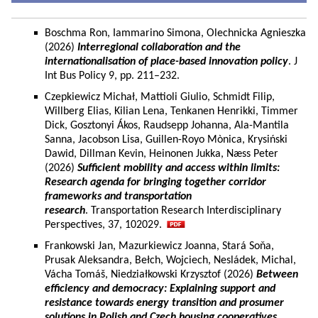
Boschma Ron, Iammarino Simona, Olechnicka Agnieszka
(2026)
Interregional collaboration and the
internationalisation of place-based innovation policy
. J
Int Bus Policy 9, pp. 211–232.
Czepkiewicz Michał, Mattioli Giulio, Schmidt Filip,
Willberg Elias, Kilian Lena, Tenkanen Henrikki, Timmer
Dick, Gosztonyi Ákos, Raudsepp Johanna, Ala-Mantila
Sanna, Jacobson Lisa, Guillen-Royo Mònica, Krysiński
Dawid, Dillman Kevin, Heinonen Jukka, Næss Peter
(2026)
Sufficient mobility and access within limits:
Research agenda for bringing together corridor
frameworks and transportation
research
. Transportation Research Interdisciplinary
Perspectives, 37, 102029.
Frankowski Jan, Mazurkiewicz Joanna, Stará Soňa,
Prusak Aleksandra, Bełch, Wojciech, Nesládek, Michal,
Vácha Tomáš, Niedziałkowski Krzysztof (2026)
Between
efficiency and democracy: Explaining support and
resistance towards energy transition and prosumer
solutions in Polish and Czech housing cooperatives.