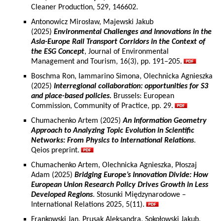
Cleaner Production, 529, 146602.
Antonowicz Mirosław, Majewski Jakub
(2025)
Environmental Challenges and Innovations in the
Asia-Europe Rail Transport Corridors in the Context of
the ESG Concept
, Journal of Environmental
Management and Tourism, 16(3), pp. 191–205.
Boschma Ron, Iammarino Simona, Olechnicka Agnieszka
(2025)
Interregional collaboration: opportunities for S3
and place-based policies.
Brussels: European
Commission, Community of Practice, pp. 29.
Chumachenko Artem (2025)
An Information Geometry
Approach to Analyzing Topic Evolution in Scientific
Networks: From Physics to International Relations
.
Qeios preprint.
Chumachenko Artem, Olechnicka Agnieszka, Płoszaj
Adam (2025)
Bridging Europe’s Innovation Divide: How
European Union Research Policy Drives Growth in Less
Developed Regions
. Stosunki Międzynarodowe –
International Relations 2025, 5(11).
Frankowski Jan, Prusak Aleksandra, Sokołowski Jakub,