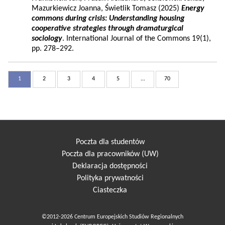
Mazurkiewicz Joanna, Świetlik Tomasz (2025)
Energy
commons during crisis: Understanding housing
cooperative strategies through dramaturgical
sociology
. International Journal of the Commons 19(1),
pp. 278–292.
1
2
3
4
5
...
70
Poczta dla studentów
Poczta dla pracowników (UW)
Deklaracja dostępności
Polityka prywatności
Ciasteczka
©2012-2026 Centrum Europejskich Studiów Regionalnych