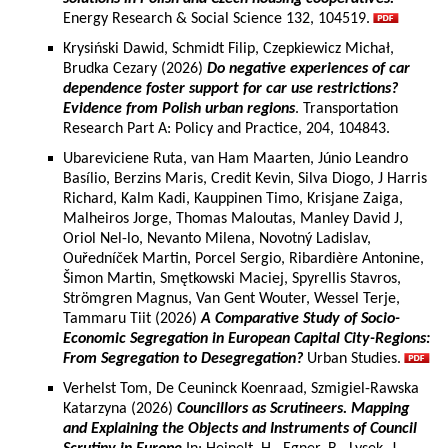
Energy Research & Social Science 132, 104519.
Krysiński Dawid, Schmidt Filip, Czepkiewicz Michał,
Brudka Cezary (2026)
Do negative experiences of car
dependence foster support for car use restrictions?
Evidence from Polish urban regions
. Transportation
Research Part A: Policy and Practice, 204, 104843.
Ubareviciene Ruta, van Ham Maarten, Júnio Leandro
Basílio, Berzins Maris, Credit Kevin, Silva Diogo, J Harris
Richard, Kalm Kadi, Kauppinen Timo, Krisjane Zaiga,
Malheiros Jorge, Thomas Maloutas, Manley David J,
Oriol Nel-lo, Nevanto Milena, Novotný Ladislav,
Ouředníček Martin, Porcel Sergio, Ribardière Antonine,
Šimon Martin, Smętkowski Maciej, Spyrellis Stavros,
Strömgren Magnus, Van Gent Wouter, Wessel Terje,
Tammaru Tiit (2026)
A Comparative Study of Socio-
Economic Segregation in European Capital City-Regions:
From Segregation to Desegregation?
Urban Studies.
Verhelst Tom, De Ceuninck Koenraad, Szmigiel-Rawska
Katarzyna (2026)
Councillors as Scrutineers. Mapping
and Explaining the Objects and Instruments of Council