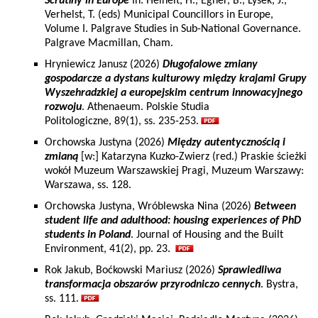
Scrutiny in Europe
In: Heinelt, H., Egner, B., Lysek, J.,
Verhelst, T. (eds) Municipal Councillors in Europe,
Volume I. Palgrave Studies in Sub-National Governance.
Palgrave Macmillan, Cham.
Hryniewicz Janusz (2026)
Długofalowe zmiany
gospodarcze a dystans kulturowy między krajami Grupy
Wyszehradzkiej a europejskim centrum innowacyjnego
rozwoju
. Athenaeum. Polskie Studia
Politologiczne, 89(1), ss. 235-253.
Orchowska Justyna (2026)
Między autentycznością i
zmianą
[w:] Katarzyna Kuzko-Zwierz (red.) Praskie ścieżki
wokół Muzeum Warszawskiej Pragi, Muzeum Warszawy:
Warszawa, ss. 128.
Orchowska Justyna, Wróblewska Nina (2026)
Between
student life and adulthood: housing experiences of PhD
students in Poland
. Journal of Housing and the Built
Environment, 41(2), pp. 23.
Rok Jakub, Boćkowski Mariusz (2026)
Sprawiedliwa
transformacja obszarów przyrodniczo cennych
. Bystra,
ss. 111.