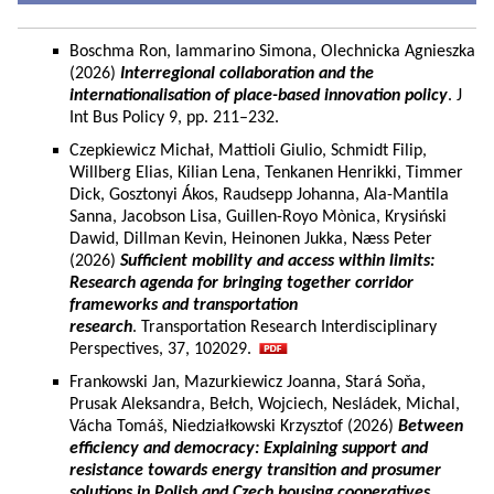
Boschma Ron, Iammarino Simona, Olechnicka Agnieszka
(2026)
Interregional collaboration and the
internationalisation of place-based innovation policy
. J
Int Bus Policy 9, pp. 211–232.
Czepkiewicz Michał, Mattioli Giulio, Schmidt Filip,
Willberg Elias, Kilian Lena, Tenkanen Henrikki, Timmer
Dick, Gosztonyi Ákos, Raudsepp Johanna, Ala-Mantila
Sanna, Jacobson Lisa, Guillen-Royo Mònica, Krysiński
Dawid, Dillman Kevin, Heinonen Jukka, Næss Peter
(2026)
Sufficient mobility and access within limits:
Research agenda for bringing together corridor
frameworks and transportation
research
. Transportation Research Interdisciplinary
Perspectives, 37, 102029.
Frankowski Jan, Mazurkiewicz Joanna, Stará Soňa,
Prusak Aleksandra, Bełch, Wojciech, Nesládek, Michal,
Vácha Tomáš, Niedziałkowski Krzysztof (2026)
Between
efficiency and democracy: Explaining support and
resistance towards energy transition and prosumer
solutions in Polish and Czech housing cooperatives.