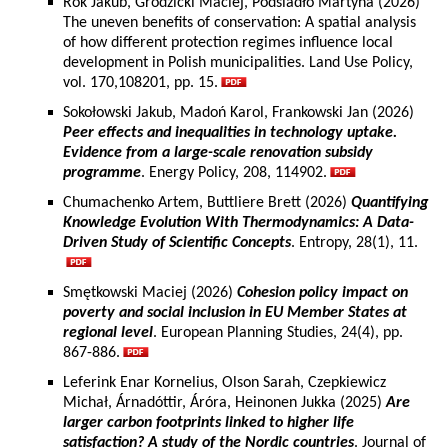
Rok Jakub, Grodzicki Maciej, Podsiadło Martyna (2026)
The uneven benefits of conservation: A spatial analysis
of how different protection regimes influence local
development in Polish municipalities. Land Use Policy,
vol. 170,108201, pp. 15.
Sokołowski Jakub, Madoń Karol, Frankowski Jan (2026)
Peer effects and inequalities in technology uptake.
Evidence from a large-scale renovation subsidy
programme
. Energy Policy, 208, 114902.
Chumachenko Artem, Buttliere Brett (2026)
Quantifying
Knowledge Evolution With Thermodynamics: A Data-
Driven Study of Scientific Concepts
. Entropy, 28(1), 11.
Smętkowski Maciej (2026)
Cohesion policy impact on
poverty and social inclusion in EU Member States at
regional level
. European Planning Studies, 24(4), pp.
867-886.
Leferink Enar Kornelius, Olson Sarah, Czepkiewicz
Michał, Árnadóttir, Áróra, Heinonen Jukka (2025)
Are
larger carbon footprints linked to higher life
satisfaction? A study of the Nordic countries
. Journal of