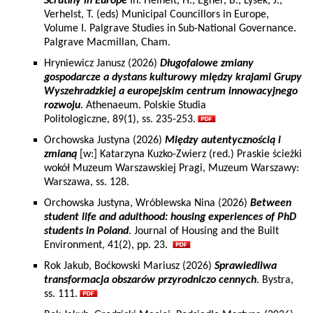
Scrutiny in Europe
In: Heinelt, H., Egner, B., Lysek, J.,
Verhelst, T. (eds) Municipal Councillors in Europe,
Volume I. Palgrave Studies in Sub-National Governance.
Palgrave Macmillan, Cham.
Hryniewicz Janusz (2026)
Długofalowe zmiany
gospodarcze a dystans kulturowy między krajami Grupy
Wyszehradzkiej a europejskim centrum innowacyjnego
rozwoju
. Athenaeum. Polskie Studia
Politologiczne, 89(1), ss. 235-253.
Orchowska Justyna (2026)
Między autentycznością i
zmianą
[w:] Katarzyna Kuzko-Zwierz (red.) Praskie ścieżki
wokół Muzeum Warszawskiej Pragi, Muzeum Warszawy:
Warszawa, ss. 128.
Orchowska Justyna, Wróblewska Nina (2026)
Between
student life and adulthood: housing experiences of PhD
students in Poland
. Journal of Housing and the Built
Environment, 41(2), pp. 23.
Rok Jakub, Boćkowski Mariusz (2026)
Sprawiedliwa
transformacja obszarów przyrodniczo cennych
. Bystra,
ss. 111.