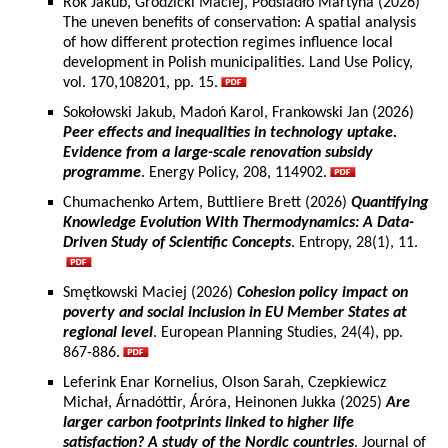
Rok Jakub, Grodzicki Maciej, Podsiadło Martyna (2026)
The uneven benefits of conservation: A spatial analysis
of how different protection regimes influence local
development in Polish municipalities. Land Use Policy,
vol. 170,108201, pp. 15.
Sokołowski Jakub, Madoń Karol, Frankowski Jan (2026)
Peer effects and inequalities in technology uptake.
Evidence from a large-scale renovation subsidy
programme
. Energy Policy, 208, 114902.
Chumachenko Artem, Buttliere Brett (2026)
Quantifying
Knowledge Evolution With Thermodynamics: A Data-
Driven Study of Scientific Concepts
. Entropy, 28(1), 11.
Smętkowski Maciej (2026)
Cohesion policy impact on
poverty and social inclusion in EU Member States at
regional level
. European Planning Studies, 24(4), pp.
867-886.
Leferink Enar Kornelius, Olson Sarah, Czepkiewicz
Michał, Árnadóttir, Áróra, Heinonen Jukka (2025)
Are
larger carbon footprints linked to higher life
satisfaction? A study of the Nordic countries
. Journal of