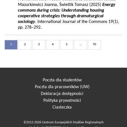
Mazurkiewicz Joanna, Świetlik Tomasz (2025)
Energy
commons during crisis: Understanding housing
cooperative strategies through dramaturgical
sociology
. International Journal of the Commons 19(1),
pp. 278–292.
1
2
3
4
5
...
70
Poczta dla studentów
Poczta dla pracowników (UW)
Deklaracja dostępności
Polityka prywatności
Ciasteczka
©2012-2026 Centrum Europejskich Studiów Regionalnych