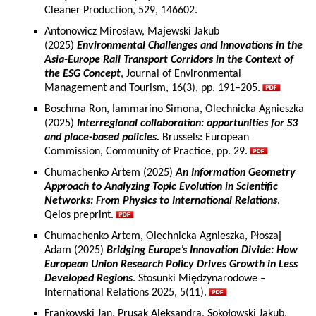
Cleaner Production, 529, 146602.
Antonowicz Mirosław, Majewski Jakub
(2025)
Environmental Challenges and Innovations in the
Asia-Europe Rail Transport Corridors in the Context of
the ESG Concept
, Journal of Environmental
Management and Tourism, 16(3), pp. 191–205.
Boschma Ron, Iammarino Simona, Olechnicka Agnieszka
(2025)
Interregional collaboration: opportunities for S3
and place-based policies.
Brussels: European
Commission, Community of Practice, pp. 29.
Chumachenko Artem (2025)
An Information Geometry
Approach to Analyzing Topic Evolution in Scientific
Networks: From Physics to International Relations
.
Qeios preprint.
Chumachenko Artem, Olechnicka Agnieszka, Płoszaj
Adam (2025)
Bridging Europe’s Innovation Divide: How
European Union Research Policy Drives Growth in Less
Developed Regions
. Stosunki Międzynarodowe –
International Relations 2025, 5(11).
Frankowski Jan, Prusak Aleksandra, Sokołowski Jakub,