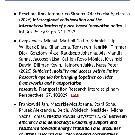
Boschma Ron, Iammarino Simona, Olechnicka Agnieszka
(2026)
Interregional collaboration and the
internationalisation of place-based innovation policy
. J
Int Bus Policy 9, pp. 211–232.
Czepkiewicz Michał, Mattioli Giulio, Schmidt Filip,
Willberg Elias, Kilian Lena, Tenkanen Henrikki, Timmer
Dick, Gosztonyi Ákos, Raudsepp Johanna, Ala-Mantila
Sanna, Jacobson Lisa, Guillen-Royo Mònica, Krysiński
Dawid, Dillman Kevin, Heinonen Jukka, Næss Peter
(2026)
Sufficient mobility and access within limits:
Research agenda for bringing together corridor
frameworks and transportation
research
. Transportation Research Interdisciplinary
Perspectives, 37, 102029.
Frankowski Jan, Mazurkiewicz Joanna, Stará Soňa,
Prusak Aleksandra, Bełch, Wojciech, Nesládek, Michal,
Vácha Tomáš, Niedziałkowski Krzysztof (2026)
Between
efficiency and democracy: Explaining support and
resistance towards energy transition and prosumer
solutions in Polish and Czech housing cooperatives.