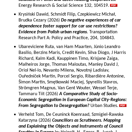
Energy Research & Social Science 132, 104519.
Krysiński Dawid, Schmidt Filip, Czepkiewicz Michał,
Brudka Cezary (2026)
Do negative experiences of car
dependence foster support for car use restrictions?
Evidence from Polish urban regions
. Transportation
Research Part A: Policy and Practice, 204, 104843.
Ubareviciene Ruta, van Ham Maarten, Júnio Leandro
Basílio, Berzins Maris, Credit Kevin, Silva Diogo, J Harris
Richard, Kalm Kadi, Kauppinen Timo, Krisjane Zaiga,
Malheiros Jorge, Thomas Maloutas, Manley David J,
Oriol Nel-lo, Nevanto Milena, Novotný Ladislav,
Ouředníček Martin, Porcel Sergio, Ribardière Antonine,
Šimon Martin, Smętkowski Maciej, Spyrellis Stavros,
Strömgren Magnus, Van Gent Wouter, Wessel Terje,
Tammaru Tiit (2026)
A Comparative Study of Socio-
Economic Segregation in European Capital City-Regions:
From Segregation to Desegregation?
Urban Studies.
Verhelst Tom, De Ceuninck Koenraad, Szmigiel-Rawska
Katarzyna (2026)
Councillors as Scrutineers. Mapping
and Explaining the Objects and Instruments of Council