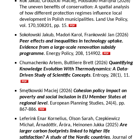
Rok Jakub, Grodzicki Maciej, Podsiadło Martyna (2026)
The uneven benefits of conservation: A spatial analysis
of how different protection regimes influence local
development in Polish municipalities. Land Use Policy,
vol. 170,108201, pp. 15.
Sokołowski Jakub, Madoń Karol, Frankowski Jan (2026)
Peer effects and inequalities in technology uptake.
Evidence from a large-scale renovation subsidy
programme
. Energy Policy, 208, 114902.
Chumachenko Artem, Buttliere Brett (2026)
Quantifying
Knowledge Evolution With Thermodynamics: A Data-
Driven Study of Scientific Concepts
. Entropy, 28(1), 11.
Smętkowski Maciej (2026)
Cohesion policy impact on
poverty and social inclusion in EU Member States at
regional level
. European Planning Studies, 24(4), pp.
867-886.
Leferink Enar Kornelius, Olson Sarah, Czepkiewicz
Michał, Árnadóttir, Áróra, Heinonen Jukka (2025)
Are
larger carbon footprints linked to higher life
satisfaction? A study of the Nordic countries
. Journal of