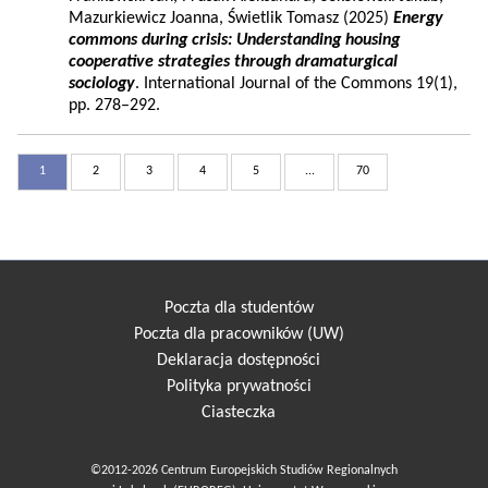
Mazurkiewicz Joanna, Świetlik Tomasz (2025)
Energy
commons during crisis: Understanding housing
cooperative strategies through dramaturgical
sociology
. International Journal of the Commons 19(1),
pp. 278–292.
1
2
3
4
5
...
70
Poczta dla studentów
Poczta dla pracowników (UW)
Deklaracja dostępności
Polityka prywatności
Ciasteczka
©2012-2026 Centrum Europejskich Studiów Regionalnych