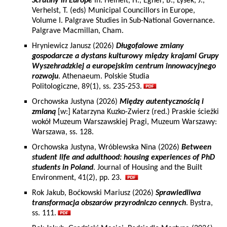
Scrutiny in Europe
In: Heinelt, H., Egner, B., Lysek, J.,
Verhelst, T. (eds) Municipal Councillors in Europe,
Volume I. Palgrave Studies in Sub-National Governance.
Palgrave Macmillan, Cham.
Hryniewicz Janusz (2026)
Długofalowe zmiany
gospodarcze a dystans kulturowy między krajami Grupy
Wyszehradzkiej a europejskim centrum innowacyjnego
rozwoju
. Athenaeum. Polskie Studia
Politologiczne, 89(1), ss. 235-253.
Orchowska Justyna (2026)
Między autentycznością i
zmianą
[w:] Katarzyna Kuzko-Zwierz (red.) Praskie ścieżki
wokół Muzeum Warszawskiej Pragi, Muzeum Warszawy:
Warszawa, ss. 128.
Orchowska Justyna, Wróblewska Nina (2026)
Between
student life and adulthood: housing experiences of PhD
students in Poland
. Journal of Housing and the Built
Environment, 41(2), pp. 23.
Rok Jakub, Boćkowski Mariusz (2026)
Sprawiedliwa
transformacja obszarów przyrodniczo cennych
. Bystra,
ss. 111.