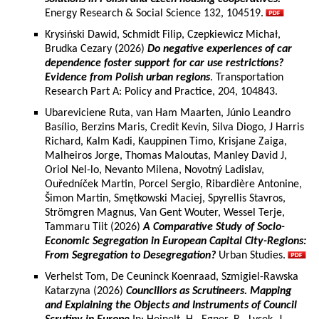
Energy Research & Social Science 132, 104519.
Krysiński Dawid, Schmidt Filip, Czepkiewicz Michał,
Brudka Cezary (2026)
Do negative experiences of car
dependence foster support for car use restrictions?
Evidence from Polish urban regions
. Transportation
Research Part A: Policy and Practice, 204, 104843.
Ubareviciene Ruta, van Ham Maarten, Júnio Leandro
Basílio, Berzins Maris, Credit Kevin, Silva Diogo, J Harris
Richard, Kalm Kadi, Kauppinen Timo, Krisjane Zaiga,
Malheiros Jorge, Thomas Maloutas, Manley David J,
Oriol Nel-lo, Nevanto Milena, Novotný Ladislav,
Ouředníček Martin, Porcel Sergio, Ribardière Antonine,
Šimon Martin, Smętkowski Maciej, Spyrellis Stavros,
Strömgren Magnus, Van Gent Wouter, Wessel Terje,
Tammaru Tiit (2026)
A Comparative Study of Socio-
Economic Segregation in European Capital City-Regions:
From Segregation to Desegregation?
Urban Studies.
Verhelst Tom, De Ceuninck Koenraad, Szmigiel-Rawska
Katarzyna (2026)
Councillors as Scrutineers. Mapping
and Explaining the Objects and Instruments of Council