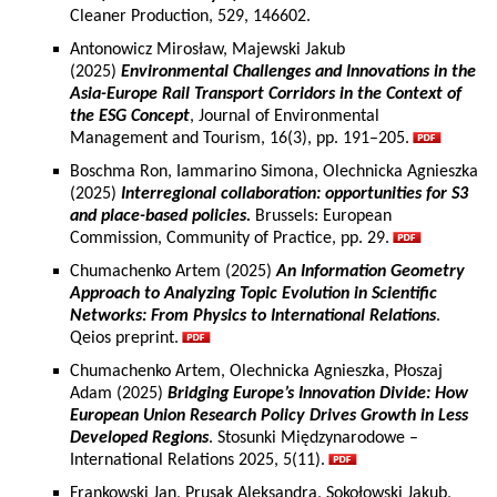
Cleaner Production, 529, 146602.
Antonowicz Mirosław, Majewski Jakub
(2025)
Environmental Challenges and Innovations in the
Asia-Europe Rail Transport Corridors in the Context of
the ESG Concept
, Journal of Environmental
Management and Tourism, 16(3), pp. 191–205.
Boschma Ron, Iammarino Simona, Olechnicka Agnieszka
(2025)
Interregional collaboration: opportunities for S3
and place-based policies.
Brussels: European
Commission, Community of Practice, pp. 29.
Chumachenko Artem (2025)
An Information Geometry
Approach to Analyzing Topic Evolution in Scientific
Networks: From Physics to International Relations
.
Qeios preprint.
Chumachenko Artem, Olechnicka Agnieszka, Płoszaj
Adam (2025)
Bridging Europe’s Innovation Divide: How
European Union Research Policy Drives Growth in Less
Developed Regions
. Stosunki Międzynarodowe –
International Relations 2025, 5(11).
Frankowski Jan, Prusak Aleksandra, Sokołowski Jakub,