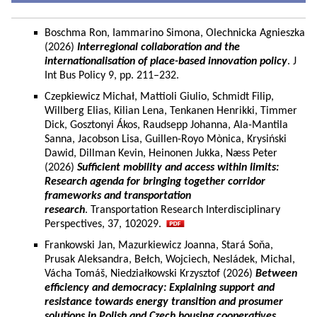
Boschma Ron, Iammarino Simona, Olechnicka Agnieszka
(2026)
Interregional collaboration and the
internationalisation of place-based innovation policy
. J
Int Bus Policy 9, pp. 211–232.
Czepkiewicz Michał, Mattioli Giulio, Schmidt Filip,
Willberg Elias, Kilian Lena, Tenkanen Henrikki, Timmer
Dick, Gosztonyi Ákos, Raudsepp Johanna, Ala-Mantila
Sanna, Jacobson Lisa, Guillen-Royo Mònica, Krysiński
Dawid, Dillman Kevin, Heinonen Jukka, Næss Peter
(2026)
Sufficient mobility and access within limits:
Research agenda for bringing together corridor
frameworks and transportation
research
. Transportation Research Interdisciplinary
Perspectives, 37, 102029.
Frankowski Jan, Mazurkiewicz Joanna, Stará Soňa,
Prusak Aleksandra, Bełch, Wojciech, Nesládek, Michal,
Vácha Tomáš, Niedziałkowski Krzysztof (2026)
Between
efficiency and democracy: Explaining support and
resistance towards energy transition and prosumer
solutions in Polish and Czech housing cooperatives.