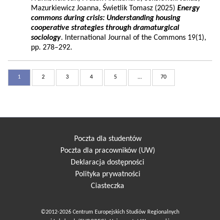
Mazurkiewicz Joanna, Świetlik Tomasz (2025)
Energy
commons during crisis: Understanding housing
cooperative strategies through dramaturgical
sociology
. International Journal of the Commons 19(1),
pp. 278–292.
1
2
3
4
5
...
70
Poczta dla studentów
Poczta dla pracowników (UW)
Deklaracja dostępności
Polityka prywatności
Ciasteczka
©2012-2026 Centrum Europejskich Studiów Regionalnych