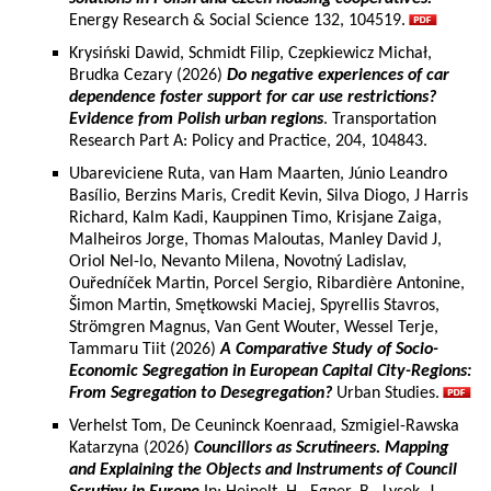
Energy Research & Social Science 132, 104519.
Krysiński Dawid, Schmidt Filip, Czepkiewicz Michał,
Brudka Cezary (2026)
Do negative experiences of car
dependence foster support for car use restrictions?
Evidence from Polish urban regions
. Transportation
Research Part A: Policy and Practice, 204, 104843.
Ubareviciene Ruta, van Ham Maarten, Júnio Leandro
Basílio, Berzins Maris, Credit Kevin, Silva Diogo, J Harris
Richard, Kalm Kadi, Kauppinen Timo, Krisjane Zaiga,
Malheiros Jorge, Thomas Maloutas, Manley David J,
Oriol Nel-lo, Nevanto Milena, Novotný Ladislav,
Ouředníček Martin, Porcel Sergio, Ribardière Antonine,
Šimon Martin, Smętkowski Maciej, Spyrellis Stavros,
Strömgren Magnus, Van Gent Wouter, Wessel Terje,
Tammaru Tiit (2026)
A Comparative Study of Socio-
Economic Segregation in European Capital City-Regions:
From Segregation to Desegregation?
Urban Studies.
Verhelst Tom, De Ceuninck Koenraad, Szmigiel-Rawska
Katarzyna (2026)
Councillors as Scrutineers. Mapping
and Explaining the Objects and Instruments of Council