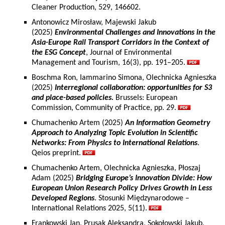
Cleaner Production, 529, 146602.
Antonowicz Mirosław, Majewski Jakub
(2025)
Environmental Challenges and Innovations in the
Asia-Europe Rail Transport Corridors in the Context of
the ESG Concept
, Journal of Environmental
Management and Tourism, 16(3), pp. 191–205.
Boschma Ron, Iammarino Simona, Olechnicka Agnieszka
(2025)
Interregional collaboration: opportunities for S3
and place-based policies.
Brussels: European
Commission, Community of Practice, pp. 29.
Chumachenko Artem (2025)
An Information Geometry
Approach to Analyzing Topic Evolution in Scientific
Networks: From Physics to International Relations
.
Qeios preprint.
Chumachenko Artem, Olechnicka Agnieszka, Płoszaj
Adam (2025)
Bridging Europe’s Innovation Divide: How
European Union Research Policy Drives Growth in Less
Developed Regions
. Stosunki Międzynarodowe –
International Relations 2025, 5(11).
Frankowski Jan, Prusak Aleksandra, Sokołowski Jakub,