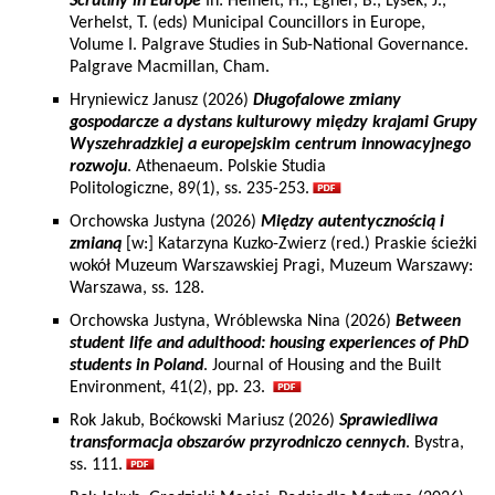
Scrutiny in Europe
In: Heinelt, H., Egner, B., Lysek, J.,
Verhelst, T. (eds) Municipal Councillors in Europe,
Volume I. Palgrave Studies in Sub-National Governance.
Palgrave Macmillan, Cham.
Hryniewicz Janusz (2026)
Długofalowe zmiany
gospodarcze a dystans kulturowy między krajami Grupy
Wyszehradzkiej a europejskim centrum innowacyjnego
rozwoju
. Athenaeum. Polskie Studia
Politologiczne, 89(1), ss. 235-253.
Orchowska Justyna (2026)
Między autentycznością i
zmianą
[w:] Katarzyna Kuzko-Zwierz (red.) Praskie ścieżki
wokół Muzeum Warszawskiej Pragi, Muzeum Warszawy:
Warszawa, ss. 128.
Orchowska Justyna, Wróblewska Nina (2026)
Between
student life and adulthood: housing experiences of PhD
students in Poland
. Journal of Housing and the Built
Environment, 41(2), pp. 23.
Rok Jakub, Boćkowski Mariusz (2026)
Sprawiedliwa
transformacja obszarów przyrodniczo cennych
. Bystra,
ss. 111.