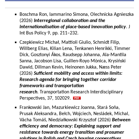
Boschma Ron, Iammarino Simona, Olechnicka Agnieszka
(2026)
Interregional collaboration and the
internationalisation of place-based innovation policy
. J
Int Bus Policy 9, pp. 211–232.
Czepkiewicz Michał, Mattioli Giulio, Schmidt Filip,
Willberg Elias, Kilian Lena, Tenkanen Henrikki, Timmer
Dick, Gosztonyi Ákos, Raudsepp Johanna, Ala-Mantila
Sanna, Jacobson Lisa, Guillen-Royo Mònica, Krysiński
Dawid, Dillman Kevin, Heinonen Jukka, Næss Peter
(2026)
Sufficient mobility and access within limits:
Research agenda for bringing together corridor
frameworks and transportation
research
. Transportation Research Interdisciplinary
Perspectives, 37, 102029.
Frankowski Jan, Mazurkiewicz Joanna, Stará Soňa,
Prusak Aleksandra, Bełch, Wojciech, Nesládek, Michal,
Vácha Tomáš, Niedziałkowski Krzysztof (2026)
Between
efficiency and democracy: Explaining support and
resistance towards energy transition and prosumer
solutions in Polish and Czech housing cooperatives.