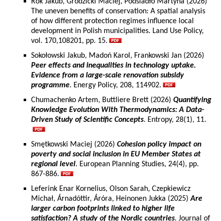
Rok Jakub, Grodzicki Maciej, Podsiadło Martyna (2026)
The uneven benefits of conservation: A spatial analysis
of how different protection regimes influence local
development in Polish municipalities. Land Use Policy,
vol. 170,108201, pp. 15.
Sokołowski Jakub, Madoń Karol, Frankowski Jan (2026)
Peer effects and inequalities in technology uptake.
Evidence from a large-scale renovation subsidy
programme
. Energy Policy, 208, 114902.
Chumachenko Artem, Buttliere Brett (2026)
Quantifying
Knowledge Evolution With Thermodynamics: A Data-
Driven Study of Scientific Concepts
. Entropy, 28(1), 11.
Smętkowski Maciej (2026)
Cohesion policy impact on
poverty and social inclusion in EU Member States at
regional level
. European Planning Studies, 24(4), pp.
867-886.
Leferink Enar Kornelius, Olson Sarah, Czepkiewicz
Michał, Árnadóttir, Áróra, Heinonen Jukka (2025)
Are
larger carbon footprints linked to higher life
satisfaction? A study of the Nordic countries
. Journal of