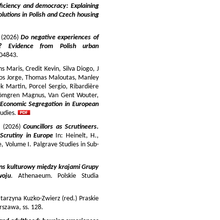
iciency and democracy: Explaining
lutions in Polish and Czech housing
y (2026)
Do negative experiences of
s? Evidence from Polish urban
 104843.
 Maris, Credit Kevin, Silva Diogo, J
iros Jorge, Thomas Maloutas, Manley
k Martin, Porcel Sergio, Ribardière
Strömgren Magnus, Van Gent Wouter,
-Economic Segregation in European
udies.
a (2026)
Councillors as Scrutineers.
Scrutiny in Europe
In: Heinelt, H.,
pe, Volume I. Palgrave Studies in Sub-
ns kulturowy między krajami Grupy
woju
. Athenaeum. Polskie Studia
tarzyna Kuzko-Zwierz (red.) Praskie
szawa, ss. 128.