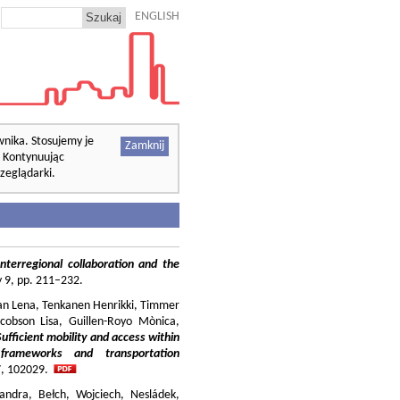
ENGLISH
wnika. Stosujemy je
Zamknij
. Kontynuując
zeglądarki.
nterregional collaboration and the
cy 9, pp. 211–232.
ilian Lena, Tenkanen Henrikki, Timmer
cobson Lisa, Guillen-Royo Mònica,
Sufficient mobility and access within
 frameworks and transportation
37, 102029.
andra, Bełch, Wojciech, Nesládek,