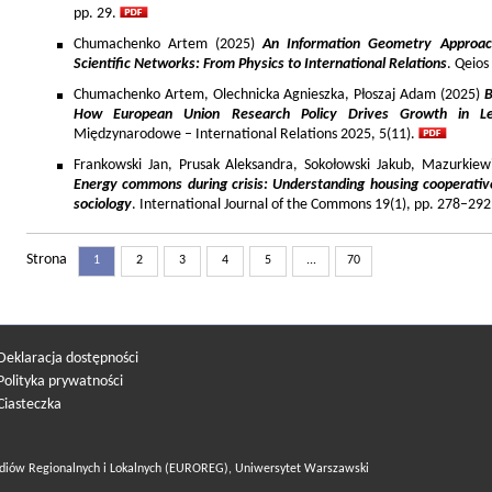
pp. 29.
Chumachenko Artem (2025)
An Information Geometry Approach
Scientific Networks: From Physics to International Relations
. Qeios
Chumachenko Artem, Olechnicka Agnieszka, Płoszaj Adam (2025)
B
How European Union Research Policy Drives Growth in Le
Międzynarodowe – International Relations 2025, 5(11).
Frankowski Jan, Prusak Aleksandra, Sokołowski Jakub, Mazurkiew
Energy commons during crisis: Understanding housing cooperativ
sociology
. International Journal of the Commons 19(1), pp. 278–292
Strona
1
2
3
4
5
...
70
Deklaracja dostępności
Polityka prywatności
Ciasteczka
diów Regionalnych i Lokalnych (EUROREG), Uniwersytet Warszawski