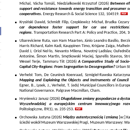
Michal, Vácha Tomáš, Niedziałkowski Krzysztof (2026)
Between eff
support and resistance towards energy transition and prosumer so
cooperatives.
Energy Research & Social Science 132, 104519.
Krysiński Dawid, Schmidt Filip, Czepkiewicz Michał, Brudka Cezar
car dependence foster support for car use restriction
regions
. Transportation Research Part A: Policy and Practice, 204,
Ubareviciene Ruta, van Ham Maarten, Júnio Leandro Basílio, Berzins
Harris Richard, Kalm Kadi, Kauppinen Timo, Krisjane Zaiga, Malhe
David J, Oriol Nel-lo, Nevanto Milena, Novotný Ladislav, Ouředníče
Antonine, Šimon Martin, Smętkowski Maciej, Spyrellis Stavros, 
Wessel Terje, Tammaru Tiit (2026)
A Comparative Study of Socio
Capital City-Regions: From Segregation to Desegregation?
Urban St
Verhelst Tom, De Ceuninck Koenraad, Szmigiel-Rawska Katarzyn
Mapping and Explaining the Objects and Instruments of Council 
Egner, B., Lysek, J., Verhelst, T. (eds) Municipal Councillors in Euro
National Governance. Palgrave Macmillan, Cham.
Hryniewicz Janusz (2026)
Długofalowe zmiany gospodarcze a dysta
Wyszehradzkiej a europejskim centrum innowacyjnego roz
Politologiczne, 89(1), ss. 235-253.
Orchowska Justyna (2026)
Między autentycznością i zmianą
[w:] Ka
ścieżki wokół Muzeum Warszawskiej Pragi, Muzeum Warszawy: War