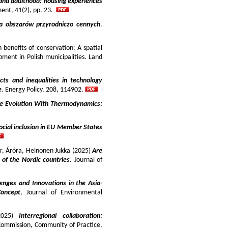
and adulthood: housing experiences
ment, 41(2), pp. 23.
ja obszarów przyrodniczo cennych
.
benefits of conservation: A spatial
pment in Polish municipalities. Land
cts and inequalities in technology
e
. Energy Policy, 208, 114902.
e Evolution With Thermodynamics:
ocial inclusion in EU Member States
ir, Áróra, Heinonen Jukka (2025)
Are
y of the Nordic countries
. Journal of
enges and Innovations in the Asia-
Concept
, Journal of Environmental
025)
Interregional collaboration:
Commission, Community of Practice,