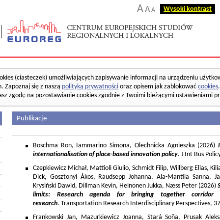
A
A
Wysoki kontrast
A
okies (ciasteczek) umożliwiających zapisywanie informacji na urządzeniu użytko
. Zapoznaj się z naszą
polityką prywatności
oraz opisem jak zablokować
cookies
asz zgodę na pozostawianie cookies zgodnie z Twoimi bieżącymi ustawieniami pr
Publikacje
Boschma Ron, Iammarino Simona, Olechnicka Agnieszka (2026)
I
internationalisation of place-based innovation policy
. J Int Bus Poli
Czepkiewicz Michał, Mattioli Giulio, Schmidt Filip, Willberg Elias, K
Dick, Gosztonyi Ákos, Raudsepp Johanna, Ala-Mantila Sanna, Ja
Krysiński Dawid, Dillman Kevin, Heinonen Jukka, Næss Peter (2026)
limits: Research agenda for bringing together corridor
research
. Transportation Research Interdisciplinary Perspectives, 
Frankowski Jan, Mazurkiewicz Joanna, Stará Soňa, Prusak Aleks