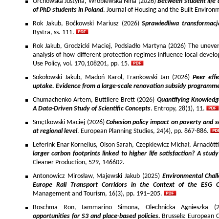
Orchowska Justyna, Wróblewska Nina (2026)
Between student life 
of PhD students in Poland
. Journal of Housing and the Built Environ
Rok Jakub, Boćkowski Mariusz (2026)
Sprawiedliwa transformac
Bystra, ss. 111.
Rok Jakub, Grodzicki Maciej, Podsiadło Martyna (2026) The uneven 
analysis of how different protection regimes influence local develo
Use Policy, vol. 170,108201, pp. 15.
Sokołowski Jakub, Madoń Karol, Frankowski Jan (2026)
Peer effe
uptake. Evidence from a large-scale renovation subsidy programm
Chumachenko Artem, Buttliere Brett (2026)
Quantifying Knowledg
A Data-Driven Study of Scientific Concepts
. Entropy, 28(1), 11.
Smętkowski Maciej (2026)
Cohesion policy impact on poverty and s
at regional level
. European Planning Studies, 24(4), pp. 867-886.
Leferink Enar Kornelius, Olson Sarah, Czepkiewicz Michał, Árnadótt
larger carbon footprints linked to higher life satisfaction? A stud
Cleaner Production, 529, 146602.
Antonowicz Mirosław, Majewski Jakub (2025)
Environmental Chall
Europe Rail Transport Corridors in the Context of the ESG 
Management and Tourism, 16(3), pp. 191–205.
Boschma Ron, Iammarino Simona, Olechnicka Agnieszka (2
opportunities for S3 and place-based policies.
Brussels: European 