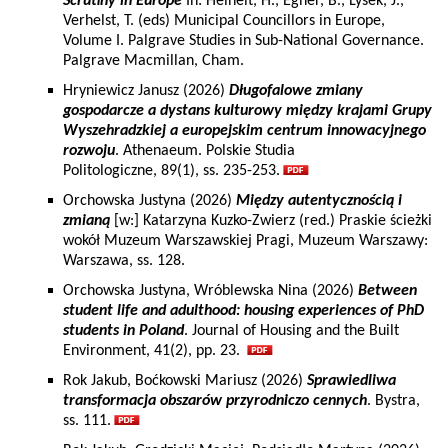
Scrutiny in Europe
In: Heinelt, H., Egner, B., Lysek, J.,
Verhelst, T. (eds) Municipal Councillors in Europe,
Volume I. Palgrave Studies in Sub-National Governance.
Palgrave Macmillan, Cham.
Hryniewicz Janusz (2026)
Długofalowe zmiany
gospodarcze a dystans kulturowy między krajami Grupy
Wyszehradzkiej a europejskim centrum innowacyjnego
rozwoju
. Athenaeum. Polskie Studia
Politologiczne, 89(1), ss. 235-253.
Orchowska Justyna (2026)
Między autentycznością i
zmianą
[w:] Katarzyna Kuzko-Zwierz (red.) Praskie ścieżki
wokół Muzeum Warszawskiej Pragi, Muzeum Warszawy:
Warszawa, ss. 128.
Orchowska Justyna, Wróblewska Nina (2026)
Between
student life and adulthood: housing experiences of PhD
students in Poland
. Journal of Housing and the Built
Environment, 41(2), pp. 23.
Rok Jakub, Boćkowski Mariusz (2026)
Sprawiedliwa
transformacja obszarów przyrodniczo cennych
. Bystra,
ss. 111.