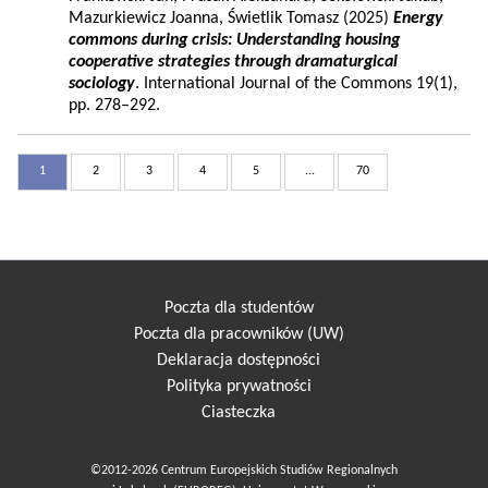
Mazurkiewicz Joanna, Świetlik Tomasz (2025)
Energy
commons during crisis: Understanding housing
cooperative strategies through dramaturgical
sociology
. International Journal of the Commons 19(1),
pp. 278–292.
1
2
3
4
5
...
70
Poczta dla studentów
Poczta dla pracowników (UW)
Deklaracja dostępności
Polityka prywatności
Ciasteczka
©2012-2026 Centrum Europejskich Studiów Regionalnych