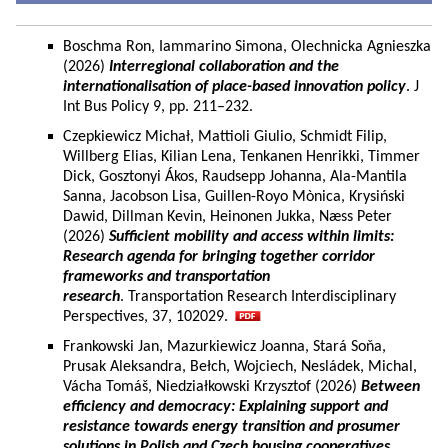
Boschma Ron, Iammarino Simona, Olechnicka Agnieszka
(2026)
Interregional collaboration and the
internationalisation of place-based innovation policy
. J
Int Bus Policy 9, pp. 211–232.
Czepkiewicz Michał, Mattioli Giulio, Schmidt Filip,
Willberg Elias, Kilian Lena, Tenkanen Henrikki, Timmer
Dick, Gosztonyi Ákos, Raudsepp Johanna, Ala-Mantila
Sanna, Jacobson Lisa, Guillen-Royo Mònica, Krysiński
Dawid, Dillman Kevin, Heinonen Jukka, Næss Peter
(2026)
Sufficient mobility and access within limits:
Research agenda for bringing together corridor
frameworks and transportation
research
. Transportation Research Interdisciplinary
Perspectives, 37, 102029.
Frankowski Jan, Mazurkiewicz Joanna, Stará Soňa,
Prusak Aleksandra, Bełch, Wojciech, Nesládek, Michal,
Vácha Tomáš, Niedziałkowski Krzysztof (2026)
Between
efficiency and democracy: Explaining support and
resistance towards energy transition and prosumer
solutions in Polish and Czech housing cooperatives.