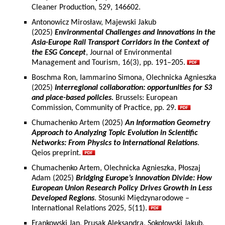
Cleaner Production, 529, 146602.
Antonowicz Mirosław, Majewski Jakub
(2025)
Environmental Challenges and Innovations in the
Asia-Europe Rail Transport Corridors in the Context of
the ESG Concept
, Journal of Environmental
Management and Tourism, 16(3), pp. 191–205.
Boschma Ron, Iammarino Simona, Olechnicka Agnieszka
(2025)
Interregional collaboration: opportunities for S3
and place-based policies.
Brussels: European
Commission, Community of Practice, pp. 29.
Chumachenko Artem (2025)
An Information Geometry
Approach to Analyzing Topic Evolution in Scientific
Networks: From Physics to International Relations
.
Qeios preprint.
Chumachenko Artem, Olechnicka Agnieszka, Płoszaj
Adam (2025)
Bridging Europe’s Innovation Divide: How
European Union Research Policy Drives Growth in Less
Developed Regions
. Stosunki Międzynarodowe –
International Relations 2025, 5(11).
Frankowski Jan, Prusak Aleksandra, Sokołowski Jakub,