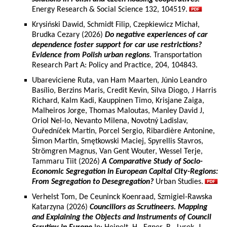
Energy Research & Social Science 132, 104519.
Krysiński Dawid, Schmidt Filip, Czepkiewicz Michał,
Brudka Cezary (2026)
Do negative experiences of car
dependence foster support for car use restrictions?
Evidence from Polish urban regions
. Transportation
Research Part A: Policy and Practice, 204, 104843.
Ubareviciene Ruta, van Ham Maarten, Júnio Leandro
Basílio, Berzins Maris, Credit Kevin, Silva Diogo, J Harris
Richard, Kalm Kadi, Kauppinen Timo, Krisjane Zaiga,
Malheiros Jorge, Thomas Maloutas, Manley David J,
Oriol Nel-lo, Nevanto Milena, Novotný Ladislav,
Ouředníček Martin, Porcel Sergio, Ribardière Antonine,
Šimon Martin, Smętkowski Maciej, Spyrellis Stavros,
Strömgren Magnus, Van Gent Wouter, Wessel Terje,
Tammaru Tiit (2026)
A Comparative Study of Socio-
Economic Segregation in European Capital City-Regions:
From Segregation to Desegregation?
Urban Studies.
Verhelst Tom, De Ceuninck Koenraad, Szmigiel-Rawska
Katarzyna (2026)
Councillors as Scrutineers. Mapping
and Explaining the Objects and Instruments of Council