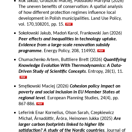
Rok Jakub, Grodzicki Maciej, Podsiadło Martyna (2026)
The uneven benefits of conservation: A spatial analysis
of how different protection regimes influence local
development in Polish municipalities. Land Use Policy,
vol. 170,108201, pp. 15.
Sokołowski Jakub, Madoń Karol, Frankowski Jan (2026)
Peer effects and inequalities in technology uptake.
Evidence from a large-scale renovation subsidy
programme
. Energy Policy, 208, 114902.
Chumachenko Artem, Buttliere Brett (2026)
Quantifying
Knowledge Evolution With Thermodynamics: A Data-
Driven Study of Scientific Concepts
. Entropy, 28(1), 11.
Smętkowski Maciej (2026)
Cohesion policy impact on
poverty and social inclusion in EU Member States at
regional level
. European Planning Studies, 24(4), pp.
867-886.
Leferink Enar Kornelius, Olson Sarah, Czepkiewicz
Michał, Árnadóttir, Áróra, Heinonen Jukka (2025)
Are
larger carbon footprints linked to higher life
satisfaction? A study of the Nordic countries
. Journal of