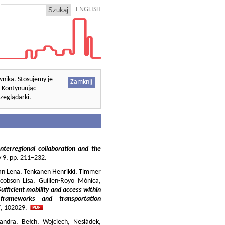
ENGLISH
wnika. Stosujemy je
Zamknij
. Kontynuując
zeglądarki.
nterregional collaboration and the
cy 9, pp. 211–232.
ilian Lena, Tenkanen Henrikki, Timmer
cobson Lisa, Guillen-Royo Mònica,
Sufficient mobility and access within
 frameworks and transportation
37, 102029.
andra, Bełch, Wojciech, Nesládek,