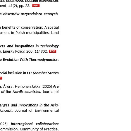
and adulthood: housing experiences
ment, 41(2), pp. 23.
ja obszarów przyrodniczo cennych
.
benefits of conservation: A spatial
pment in Polish municipalities. Land
cts and inequalities in technology
e
. Energy Policy, 208, 114902.
e Evolution With Thermodynamics:
ocial inclusion in EU Member States
ir, Áróra, Heinonen Jukka (2025)
Are
y of the Nordic countries
. Journal of
enges and Innovations in the Asia-
Concept
, Journal of Environmental
025)
Interregional collaboration:
Commission, Community of Practice,