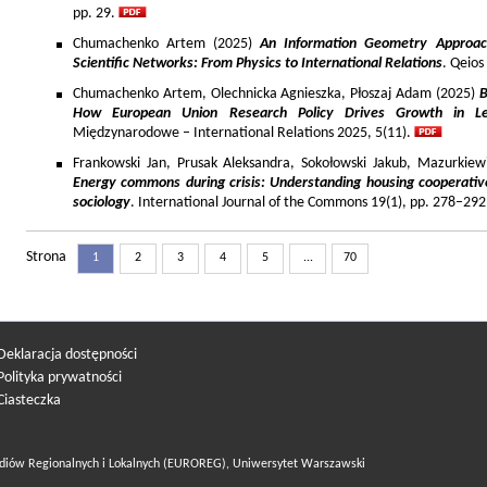
pp. 29.
Chumachenko Artem (2025)
An Information Geometry Approach
Scientific Networks: From Physics to International Relations
. Qeios
Chumachenko Artem, Olechnicka Agnieszka, Płoszaj Adam (2025)
B
How European Union Research Policy Drives Growth in Le
Międzynarodowe – International Relations 2025, 5(11).
Frankowski Jan, Prusak Aleksandra, Sokołowski Jakub, Mazurkiew
Energy commons during crisis: Understanding housing cooperativ
sociology
. International Journal of the Commons 19(1), pp. 278–292
Strona
1
2
3
4
5
...
70
Deklaracja dostępności
Polityka prywatności
Ciasteczka
diów Regionalnych i Lokalnych (EUROREG), Uniwersytet Warszawski