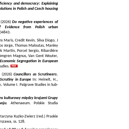
iciency and democracy: Explaining
lutions in Polish and Czech housing
y (2026)
Do negative experiences of
s? Evidence from Polish urban
 104843.
 Maris, Credit Kevin, Silva Diogo, J
iros Jorge, Thomas Maloutas, Manley
k Martin, Porcel Sergio, Ribardière
Strömgren Magnus, Van Gent Wouter,
-Economic Segregation in European
udies.
a (2026)
Councillors as Scrutineers.
Scrutiny in Europe
In: Heinelt, H.,
pe, Volume I. Palgrave Studies in Sub-
ns kulturowy między krajami Grupy
woju
. Athenaeum. Polskie Studia
tarzyna Kuzko-Zwierz (red.) Praskie
szawa, ss. 128.