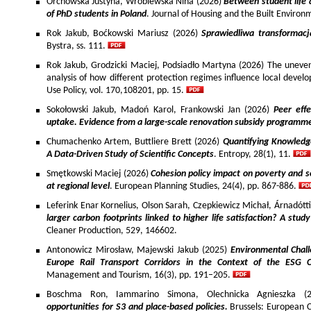
Orchowska Justyna, Wróblewska Nina (2026)
Between student life 
of PhD students in Poland
. Journal of Housing and the Built Environ
Rok Jakub, Boćkowski Mariusz (2026)
Sprawiedliwa transformac
Bystra, ss. 111.
Rok Jakub, Grodzicki Maciej, Podsiadło Martyna (2026) The uneven 
analysis of how different protection regimes influence local develo
Use Policy, vol. 170,108201, pp. 15.
Sokołowski Jakub, Madoń Karol, Frankowski Jan (2026)
Peer effe
uptake. Evidence from a large-scale renovation subsidy programm
Chumachenko Artem, Buttliere Brett (2026)
Quantifying Knowledg
A Data-Driven Study of Scientific Concepts
. Entropy, 28(1), 11.
Smętkowski Maciej (2026)
Cohesion policy impact on poverty and s
at regional level
. European Planning Studies, 24(4), pp. 867-886.
Leferink Enar Kornelius, Olson Sarah, Czepkiewicz Michał, Árnadótt
larger carbon footprints linked to higher life satisfaction? A stud
Cleaner Production, 529, 146602.
Antonowicz Mirosław, Majewski Jakub (2025)
Environmental Chall
Europe Rail Transport Corridors in the Context of the ESG 
Management and Tourism, 16(3), pp. 191–205.
Boschma Ron, Iammarino Simona, Olechnicka Agnieszka (2
opportunities for S3 and place-based policies.
Brussels: European 