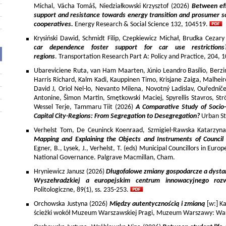
Michal, Vácha Tomáš, Niedziałkowski Krzysztof (2026)
Between eff
support and resistance towards energy transition and prosumer so
cooperatives.
Energy Research & Social Science 132, 104519.
Krysiński Dawid, Schmidt Filip, Czepkiewicz Michał, Brudka Cezar
car dependence foster support for car use restriction
regions
. Transportation Research Part A: Policy and Practice, 204,
Ubareviciene Ruta, van Ham Maarten, Júnio Leandro Basílio, Berzins
Harris Richard, Kalm Kadi, Kauppinen Timo, Krisjane Zaiga, Malhe
David J, Oriol Nel-lo, Nevanto Milena, Novotný Ladislav, Ouředníče
Antonine, Šimon Martin, Smętkowski Maciej, Spyrellis Stavros, 
Wessel Terje, Tammaru Tiit (2026)
A Comparative Study of Socio
Capital City-Regions: From Segregation to Desegregation?
Urban St
Verhelst Tom, De Ceuninck Koenraad, Szmigiel-Rawska Katarzyn
Mapping and Explaining the Objects and Instruments of Council 
Egner, B., Lysek, J., Verhelst, T. (eds) Municipal Councillors in Euro
National Governance. Palgrave Macmillan, Cham.
Hryniewicz Janusz (2026)
Długofalowe zmiany gospodarcze a dysta
Wyszehradzkiej a europejskim centrum innowacyjnego roz
Politologiczne, 89(1), ss. 235-253.
Orchowska Justyna (2026)
Między autentycznością i zmianą
[w:] Ka
ścieżki wokół Muzeum Warszawskiej Pragi, Muzeum Warszawy: War