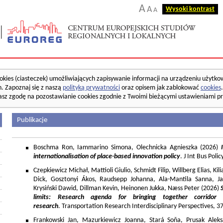
A
A
Wysoki kontrast
A
okies (ciasteczek) umożliwiających zapisywanie informacji na urządzeniu użytko
. Zapoznaj się z naszą
polityką prywatności
oraz opisem jak zablokować
cookies
asz zgodę na pozostawianie cookies zgodnie z Twoimi bieżącymi ustawieniami pr
Publikacje
Boschma Ron, Iammarino Simona, Olechnicka Agnieszka (2026)
I
internationalisation of place-based innovation policy
. J Int Bus Poli
Czepkiewicz Michał, Mattioli Giulio, Schmidt Filip, Willberg Elias, K
Dick, Gosztonyi Ákos, Raudsepp Johanna, Ala-Mantila Sanna, Ja
Krysiński Dawid, Dillman Kevin, Heinonen Jukka, Næss Peter (2026)
limits: Research agenda for bringing together corridor
research
. Transportation Research Interdisciplinary Perspectives, 
Frankowski Jan, Mazurkiewicz Joanna, Stará Soňa, Prusak Aleks