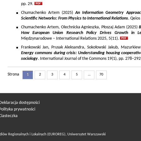
pp. 29.
Chumachenko Artem (2025)
An Information Geometry Approach
Scientific Networks: From Physics to International Relations
. Qeios
Chumachenko Artem, Olechnicka Agnieszka, Płoszaj Adam (2025)
B
How European Union Research Policy Drives Growth in Le
Międzynarodowe – International Relations 2025, 5(11).
Frankowski Jan, Prusak Aleksandra, Sokołowski Jakub, Mazurkiew
Energy commons during crisis: Understanding housing cooperativ
sociology
. International Journal of the Commons 19(1), pp. 278–292
Strona
1
2
3
4
5
...
70
Deklaracja dostępności
Polityka prywatności
Ciasteczka
diów Regionalnych i Lokalnych (EUROREG), Uniwersytet Warszawski