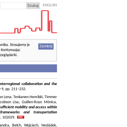
ENGLISH
wnika. Stosujemy je
Zamknij
. Kontynuując
zeglądarki.
nterregional collaboration and the
cy 9, pp. 211–232.
ilian Lena, Tenkanen Henrikki, Timmer
cobson Lisa, Guillen-Royo Mònica,
Sufficient mobility and access within
 frameworks and transportation
37, 102029.
andra, Bełch, Wojciech, Nesládek,