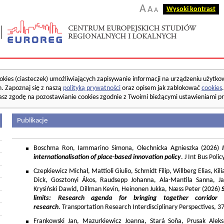
A
A
Wysoki kontrast
A
okies (ciasteczek) umożliwiających zapisywanie informacji na urządzeniu użytko
. Zapoznaj się z naszą
polityką prywatności
oraz opisem jak zablokować
cookies
asz zgodę na pozostawianie cookies zgodnie z Twoimi bieżącymi ustawieniami pr
Publikacje
Boschma Ron, Iammarino Simona, Olechnicka Agnieszka (2026)
I
internationalisation of place-based innovation policy
. J Int Bus Poli
Czepkiewicz Michał, Mattioli Giulio, Schmidt Filip, Willberg Elias, K
Dick, Gosztonyi Ákos, Raudsepp Johanna, Ala-Mantila Sanna, Ja
Krysiński Dawid, Dillman Kevin, Heinonen Jukka, Næss Peter (2026)
limits: Research agenda for bringing together corridor
research
. Transportation Research Interdisciplinary Perspectives, 
Frankowski Jan, Mazurkiewicz Joanna, Stará Soňa, Prusak Aleks