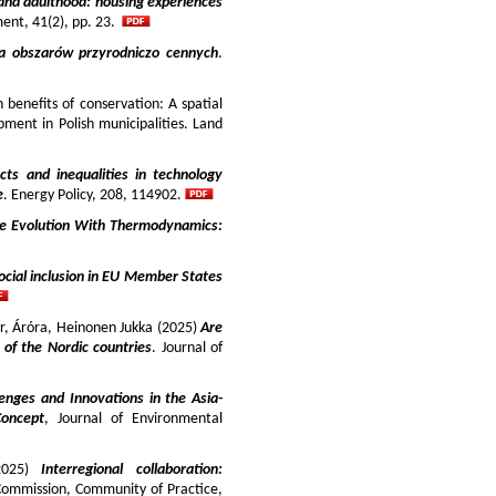
and adulthood: housing experiences
ment, 41(2), pp. 23.
ja obszarów przyrodniczo cennych
.
benefits of conservation: A spatial
pment in Polish municipalities. Land
cts and inequalities in technology
e
. Energy Policy, 208, 114902.
e Evolution With Thermodynamics:
ocial inclusion in EU Member States
ir, Áróra, Heinonen Jukka (2025)
Are
y of the Nordic countries
. Journal of
enges and Innovations in the Asia-
Concept
, Journal of Environmental
025)
Interregional collaboration:
Commission, Community of Practice,