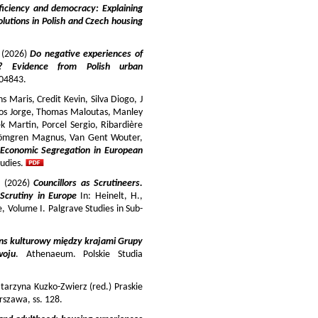
iciency and democracy: Explaining
lutions in Polish and Czech housing
y (2026)
Do negative experiences of
s? Evidence from Polish urban
 104843.
 Maris, Credit Kevin, Silva Diogo, J
iros Jorge, Thomas Maloutas, Manley
k Martin, Porcel Sergio, Ribardière
Strömgren Magnus, Van Gent Wouter,
-Economic Segregation in European
udies.
a (2026)
Councillors as Scrutineers.
Scrutiny in Europe
In: Heinelt, H.,
pe, Volume I. Palgrave Studies in Sub-
ns kulturowy między krajami Grupy
woju
. Athenaeum. Polskie Studia
tarzyna Kuzko-Zwierz (red.) Praskie
szawa, ss. 128.