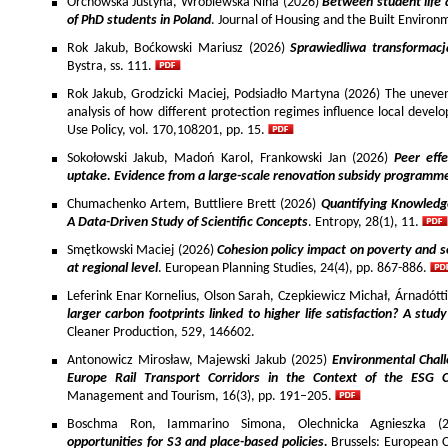
Orchowska Justyna, Wróblewska Nina (2026)
Between student life 
of PhD students in Poland
. Journal of Housing and the Built Environ
Rok Jakub, Boćkowski Mariusz (2026)
Sprawiedliwa transformac
Bystra, ss. 111.
Rok Jakub, Grodzicki Maciej, Podsiadło Martyna (2026) The uneven 
analysis of how different protection regimes influence local develo
Use Policy, vol. 170,108201, pp. 15.
Sokołowski Jakub, Madoń Karol, Frankowski Jan (2026)
Peer effe
uptake. Evidence from a large-scale renovation subsidy programm
Chumachenko Artem, Buttliere Brett (2026)
Quantifying Knowledg
A Data-Driven Study of Scientific Concepts
. Entropy, 28(1), 11.
Smętkowski Maciej (2026)
Cohesion policy impact on poverty and s
at regional level
. European Planning Studies, 24(4), pp. 867-886.
Leferink Enar Kornelius, Olson Sarah, Czepkiewicz Michał, Árnadótt
larger carbon footprints linked to higher life satisfaction? A stud
Cleaner Production, 529, 146602.
Antonowicz Mirosław, Majewski Jakub (2025)
Environmental Chall
Europe Rail Transport Corridors in the Context of the ESG 
Management and Tourism, 16(3), pp. 191–205.
Boschma Ron, Iammarino Simona, Olechnicka Agnieszka (2
opportunities for S3 and place-based policies.
Brussels: European 