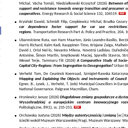
Michal, Vácha Tomáš, Niedziałkowski Krzysztof (2026)
Between eff
support and resistance towards energy transition and prosumer so
cooperatives.
Energy Research & Social Science 132, 104519.
Krysiński Dawid, Schmidt Filip, Czepkiewicz Michał, Brudka Cezar
car dependence foster support for car use restriction
regions
. Transportation Research Part A: Policy and Practice, 204,
Ubareviciene Ruta, van Ham Maarten, Júnio Leandro Basílio, Berzins
Harris Richard, Kalm Kadi, Kauppinen Timo, Krisjane Zaiga, Malhe
David J, Oriol Nel-lo, Nevanto Milena, Novotný Ladislav, Ouředníče
Antonine, Šimon Martin, Smętkowski Maciej, Spyrellis Stavros, 
Wessel Terje, Tammaru Tiit (2026)
A Comparative Study of Socio
Capital City-Regions: From Segregation to Desegregation?
Urban St
Verhelst Tom, De Ceuninck Koenraad, Szmigiel-Rawska Katarzyn
Mapping and Explaining the Objects and Instruments of Council 
Egner, B., Lysek, J., Verhelst, T. (eds) Municipal Councillors in Euro
National Governance. Palgrave Macmillan, Cham.
Hryniewicz Janusz (2026)
Długofalowe zmiany gospodarcze a dysta
Wyszehradzkiej a europejskim centrum innowacyjnego roz
Politologiczne, 89(1), ss. 235-253.
Orchowska Justyna (2026)
Między autentycznością i zmianą
[w:] Ka
ścieżki wokół Muzeum Warszawskiej Pragi, Muzeum Warszawy: War