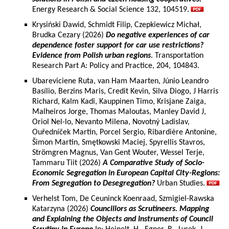
Energy Research & Social Science 132, 104519.
Krysiński Dawid, Schmidt Filip, Czepkiewicz Michał,
Brudka Cezary (2026)
Do negative experiences of car
dependence foster support for car use restrictions?
Evidence from Polish urban regions
. Transportation
Research Part A: Policy and Practice, 204, 104843.
Ubareviciene Ruta, van Ham Maarten, Júnio Leandro
Basílio, Berzins Maris, Credit Kevin, Silva Diogo, J Harris
Richard, Kalm Kadi, Kauppinen Timo, Krisjane Zaiga,
Malheiros Jorge, Thomas Maloutas, Manley David J,
Oriol Nel-lo, Nevanto Milena, Novotný Ladislav,
Ouředníček Martin, Porcel Sergio, Ribardière Antonine,
Šimon Martin, Smętkowski Maciej, Spyrellis Stavros,
Strömgren Magnus, Van Gent Wouter, Wessel Terje,
Tammaru Tiit (2026)
A Comparative Study of Socio-
Economic Segregation in European Capital City-Regions:
From Segregation to Desegregation?
Urban Studies.
Verhelst Tom, De Ceuninck Koenraad, Szmigiel-Rawska
Katarzyna (2026)
Councillors as Scrutineers. Mapping
and Explaining the Objects and Instruments of Council