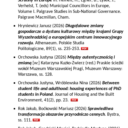
Scrutiny in Europe
In: Heinelt, H., Egner, B., Lysek, J.,
Verhelst, T. (eds) Municipal Councillors in Europe,
Volume I. Palgrave Studies in Sub-National Governance.
Palgrave Macmillan, Cham.
Hryniewicz Janusz (2026)
Długofalowe zmiany
gospodarcze a dystans kulturowy między krajami Grupy
Wyszehradzkiej a europejskim centrum innowacyjnego
rozwoju
. Athenaeum. Polskie Studia
Politologiczne, 89(1), ss. 235-253.
Orchowska Justyna (2026)
Między autentycznością i
zmianą
[w:] Katarzyna Kuzko-Zwierz (red.) Praskie ścieżki
wokół Muzeum Warszawskiej Pragi, Muzeum Warszawy:
Warszawa, ss. 128.
Orchowska Justyna, Wróblewska Nina (2026)
Between
student life and adulthood: housing experiences of PhD
students in Poland
. Journal of Housing and the Built
Environment, 41(2), pp. 23.
Rok Jakub, Boćkowski Mariusz (2026)
Sprawiedliwa
transformacja obszarów przyrodniczo cennych
. Bystra,
ss. 111.