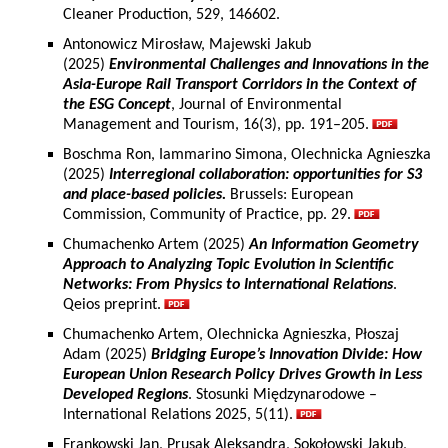
Cleaner Production, 529, 146602.
Antonowicz Mirosław, Majewski Jakub
(2025)
Environmental Challenges and Innovations in the
Asia-Europe Rail Transport Corridors in the Context of
the ESG Concept
, Journal of Environmental
Management and Tourism, 16(3), pp. 191–205.
Boschma Ron, Iammarino Simona, Olechnicka Agnieszka
(2025)
Interregional collaboration: opportunities for S3
and place-based policies.
Brussels: European
Commission, Community of Practice, pp. 29.
Chumachenko Artem (2025)
An Information Geometry
Approach to Analyzing Topic Evolution in Scientific
Networks: From Physics to International Relations
.
Qeios preprint.
Chumachenko Artem, Olechnicka Agnieszka, Płoszaj
Adam (2025)
Bridging Europe’s Innovation Divide: How
European Union Research Policy Drives Growth in Less
Developed Regions
. Stosunki Międzynarodowe –
International Relations 2025, 5(11).
Frankowski Jan, Prusak Aleksandra, Sokołowski Jakub,