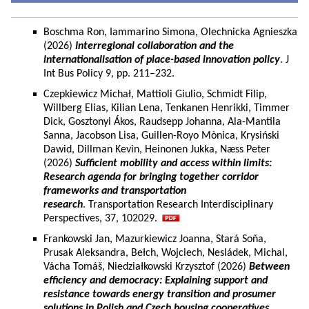
Boschma Ron, Iammarino Simona, Olechnicka Agnieszka
(2026)
Interregional collaboration and the
internationalisation of place-based innovation policy
. J
Int Bus Policy 9, pp. 211–232.
Czepkiewicz Michał, Mattioli Giulio, Schmidt Filip,
Willberg Elias, Kilian Lena, Tenkanen Henrikki, Timmer
Dick, Gosztonyi Ákos, Raudsepp Johanna, Ala-Mantila
Sanna, Jacobson Lisa, Guillen-Royo Mònica, Krysiński
Dawid, Dillman Kevin, Heinonen Jukka, Næss Peter
(2026)
Sufficient mobility and access within limits:
Research agenda for bringing together corridor
frameworks and transportation
research
. Transportation Research Interdisciplinary
Perspectives, 37, 102029.
Frankowski Jan, Mazurkiewicz Joanna, Stará Soňa,
Prusak Aleksandra, Bełch, Wojciech, Nesládek, Michal,
Vácha Tomáš, Niedziałkowski Krzysztof (2026)
Between
efficiency and democracy: Explaining support and
resistance towards energy transition and prosumer
solutions in Polish and Czech housing cooperatives.