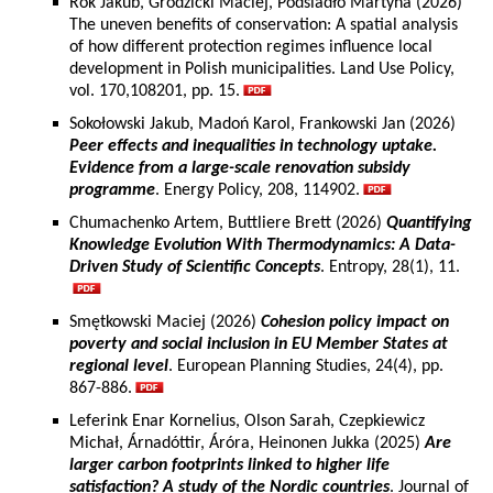
Rok Jakub, Grodzicki Maciej, Podsiadło Martyna (2026)
The uneven benefits of conservation: A spatial analysis
of how different protection regimes influence local
development in Polish municipalities. Land Use Policy,
vol. 170,108201, pp. 15.
Sokołowski Jakub, Madoń Karol, Frankowski Jan (2026)
Peer effects and inequalities in technology uptake.
Evidence from a large-scale renovation subsidy
programme
. Energy Policy, 208, 114902.
Chumachenko Artem, Buttliere Brett (2026)
Quantifying
Knowledge Evolution With Thermodynamics: A Data-
Driven Study of Scientific Concepts
. Entropy, 28(1), 11.
Smętkowski Maciej (2026)
Cohesion policy impact on
poverty and social inclusion in EU Member States at
regional level
. European Planning Studies, 24(4), pp.
867-886.
Leferink Enar Kornelius, Olson Sarah, Czepkiewicz
Michał, Árnadóttir, Áróra, Heinonen Jukka (2025)
Are
larger carbon footprints linked to higher life
satisfaction? A study of the Nordic countries
. Journal of