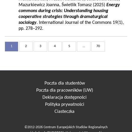
Mazurkiewicz Joanna, Świetlik Tomasz (2025)
Energy
commons during crisis: Understanding housing
cooperative strategies through dramaturgical
sociology
. International Journal of the Commons 19(1),
pp. 278–292.
1
2
3
4
5
...
70
Poczta dla studentów
Poczta dla pracowników (UW)
Deklaracja dostępności
Polityka prywatności
Ciasteczka
©2012-2026 Centrum Europejskich Studiów Regionalnych