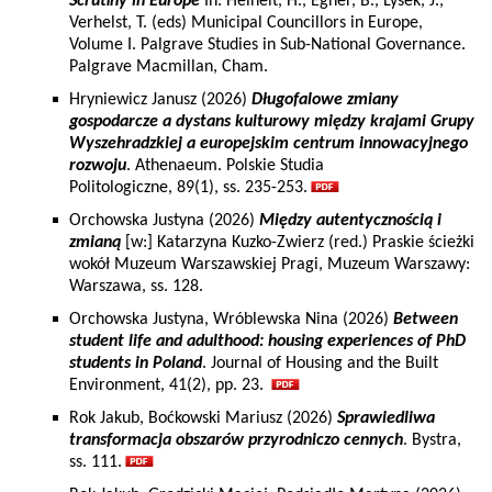
Scrutiny in Europe
In: Heinelt, H., Egner, B., Lysek, J.,
Verhelst, T. (eds) Municipal Councillors in Europe,
Volume I. Palgrave Studies in Sub-National Governance.
Palgrave Macmillan, Cham.
Hryniewicz Janusz (2026)
Długofalowe zmiany
gospodarcze a dystans kulturowy między krajami Grupy
Wyszehradzkiej a europejskim centrum innowacyjnego
rozwoju
. Athenaeum. Polskie Studia
Politologiczne, 89(1), ss. 235-253.
Orchowska Justyna (2026)
Między autentycznością i
zmianą
[w:] Katarzyna Kuzko-Zwierz (red.) Praskie ścieżki
wokół Muzeum Warszawskiej Pragi, Muzeum Warszawy:
Warszawa, ss. 128.
Orchowska Justyna, Wróblewska Nina (2026)
Between
student life and adulthood: housing experiences of PhD
students in Poland
. Journal of Housing and the Built
Environment, 41(2), pp. 23.
Rok Jakub, Boćkowski Mariusz (2026)
Sprawiedliwa
transformacja obszarów przyrodniczo cennych
. Bystra,
ss. 111.