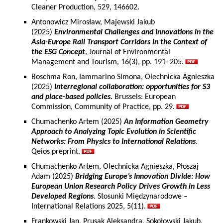
Cleaner Production, 529, 146602.
Antonowicz Mirosław, Majewski Jakub
(2025)
Environmental Challenges and Innovations in the
Asia-Europe Rail Transport Corridors in the Context of
the ESG Concept
, Journal of Environmental
Management and Tourism, 16(3), pp. 191–205.
Boschma Ron, Iammarino Simona, Olechnicka Agnieszka
(2025)
Interregional collaboration: opportunities for S3
and place-based policies.
Brussels: European
Commission, Community of Practice, pp. 29.
Chumachenko Artem (2025)
An Information Geometry
Approach to Analyzing Topic Evolution in Scientific
Networks: From Physics to International Relations
.
Qeios preprint.
Chumachenko Artem, Olechnicka Agnieszka, Płoszaj
Adam (2025)
Bridging Europe’s Innovation Divide: How
European Union Research Policy Drives Growth in Less
Developed Regions
. Stosunki Międzynarodowe –
International Relations 2025, 5(11).
Frankowski Jan, Prusak Aleksandra, Sokołowski Jakub,