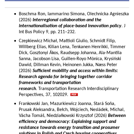
Boschma Ron, Iammarino Simona, Olechnicka Agnieszka
(2026)
Interregional collaboration and the
internationalisation of place-based innovation policy
. J
Int Bus Policy 9, pp. 211–232.
Czepkiewicz Michał, Mattioli Giulio, Schmidt Filip,
Willberg Elias, Kilian Lena, Tenkanen Henrikki, Timmer
Dick, Gosztonyi Ákos, Raudsepp Johanna, Ala-Mantila
Sanna, Jacobson Lisa, Guillen-Royo Mònica, Krysiński
Dawid, Dillman Kevin, Heinonen Jukka, Næss Peter
(2026)
Sufficient mobility and access within limits:
Research agenda for bringing together corridor
frameworks and transportation
research
. Transportation Research Interdisciplinary
Perspectives, 37, 102029.
Frankowski Jan, Mazurkiewicz Joanna, Stará Soňa,
Prusak Aleksandra, Bełch, Wojciech, Nesládek, Michal,
Vácha Tomáš, Niedziałkowski Krzysztof (2026)
Between
efficiency and democracy: Explaining support and
resistance towards energy transition and prosumer
solutions in Polish and Czech housing cooperatives.