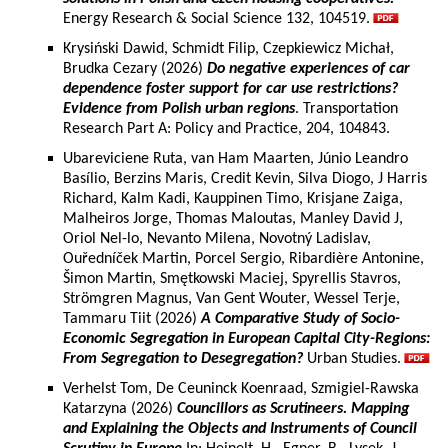
Energy Research & Social Science 132, 104519.
Krysiński Dawid, Schmidt Filip, Czepkiewicz Michał,
Brudka Cezary (2026)
Do negative experiences of car
dependence foster support for car use restrictions?
Evidence from Polish urban regions
. Transportation
Research Part A: Policy and Practice, 204, 104843.
Ubareviciene Ruta, van Ham Maarten, Júnio Leandro
Basílio, Berzins Maris, Credit Kevin, Silva Diogo, J Harris
Richard, Kalm Kadi, Kauppinen Timo, Krisjane Zaiga,
Malheiros Jorge, Thomas Maloutas, Manley David J,
Oriol Nel-lo, Nevanto Milena, Novotný Ladislav,
Ouředníček Martin, Porcel Sergio, Ribardière Antonine,
Šimon Martin, Smętkowski Maciej, Spyrellis Stavros,
Strömgren Magnus, Van Gent Wouter, Wessel Terje,
Tammaru Tiit (2026)
A Comparative Study of Socio-
Economic Segregation in European Capital City-Regions:
From Segregation to Desegregation?
Urban Studies.
Verhelst Tom, De Ceuninck Koenraad, Szmigiel-Rawska
Katarzyna (2026)
Councillors as Scrutineers. Mapping
and Explaining the Objects and Instruments of Council