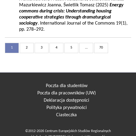
Mazurkiewicz Joanna, Świetlik Tomasz (2025)
Energy
commons during crisis: Understanding housing
cooperative strategies through dramaturgical
sociology
. International Journal of the Commons 19(1),
pp. 278–292.
1
2
3
4
5
...
70
Poczta dla studentów
Poczta dla pracowników (UW)
Deklaracja dostępności
Polityka prywatności
Ciasteczka
©2012-2026 Centrum Europejskich Studiów Regionalnych