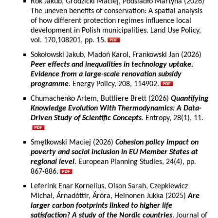
Rok Jakub, Grodzicki Maciej, Podsiadło Martyna (2026)
The uneven benefits of conservation: A spatial analysis
of how different protection regimes influence local
development in Polish municipalities. Land Use Policy,
vol. 170,108201, pp. 15.
Sokołowski Jakub, Madoń Karol, Frankowski Jan (2026)
Peer effects and inequalities in technology uptake.
Evidence from a large-scale renovation subsidy
programme
. Energy Policy, 208, 114902.
Chumachenko Artem, Buttliere Brett (2026)
Quantifying
Knowledge Evolution With Thermodynamics: A Data-
Driven Study of Scientific Concepts
. Entropy, 28(1), 11.
Smętkowski Maciej (2026)
Cohesion policy impact on
poverty and social inclusion in EU Member States at
regional level
. European Planning Studies, 24(4), pp.
867-886.
Leferink Enar Kornelius, Olson Sarah, Czepkiewicz
Michał, Árnadóttir, Áróra, Heinonen Jukka (2025)
Are
larger carbon footprints linked to higher life
satisfaction? A study of the Nordic countries
. Journal of