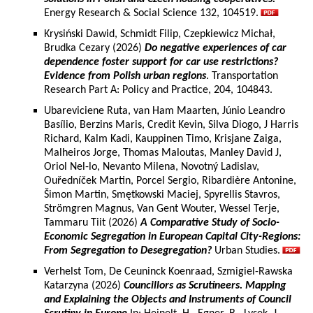
Energy Research & Social Science 132, 104519.
Krysiński Dawid, Schmidt Filip, Czepkiewicz Michał,
Brudka Cezary (2026)
Do negative experiences of car
dependence foster support for car use restrictions?
Evidence from Polish urban regions
. Transportation
Research Part A: Policy and Practice, 204, 104843.
Ubareviciene Ruta, van Ham Maarten, Júnio Leandro
Basílio, Berzins Maris, Credit Kevin, Silva Diogo, J Harris
Richard, Kalm Kadi, Kauppinen Timo, Krisjane Zaiga,
Malheiros Jorge, Thomas Maloutas, Manley David J,
Oriol Nel-lo, Nevanto Milena, Novotný Ladislav,
Ouředníček Martin, Porcel Sergio, Ribardière Antonine,
Šimon Martin, Smętkowski Maciej, Spyrellis Stavros,
Strömgren Magnus, Van Gent Wouter, Wessel Terje,
Tammaru Tiit (2026)
A Comparative Study of Socio-
Economic Segregation in European Capital City-Regions:
From Segregation to Desegregation?
Urban Studies.
Verhelst Tom, De Ceuninck Koenraad, Szmigiel-Rawska
Katarzyna (2026)
Councillors as Scrutineers. Mapping
and Explaining the Objects and Instruments of Council