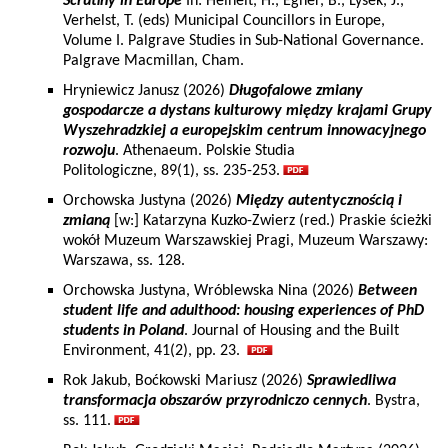
Scrutiny in Europe
In: Heinelt, H., Egner, B., Lysek, J.,
Verhelst, T. (eds) Municipal Councillors in Europe,
Volume I. Palgrave Studies in Sub-National Governance.
Palgrave Macmillan, Cham.
Hryniewicz Janusz (2026)
Długofalowe zmiany
gospodarcze a dystans kulturowy między krajami Grupy
Wyszehradzkiej a europejskim centrum innowacyjnego
rozwoju
. Athenaeum. Polskie Studia
Politologiczne, 89(1), ss. 235-253.
Orchowska Justyna (2026)
Między autentycznością i
zmianą
[w:] Katarzyna Kuzko-Zwierz (red.) Praskie ścieżki
wokół Muzeum Warszawskiej Pragi, Muzeum Warszawy:
Warszawa, ss. 128.
Orchowska Justyna, Wróblewska Nina (2026)
Between
student life and adulthood: housing experiences of PhD
students in Poland
. Journal of Housing and the Built
Environment, 41(2), pp. 23.
Rok Jakub, Boćkowski Mariusz (2026)
Sprawiedliwa
transformacja obszarów przyrodniczo cennych
. Bystra,
ss. 111.