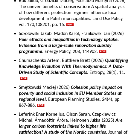
Rok Jakub, Grodzicki Maciej, Podsiadło Martyna (2026)
The uneven benefits of conservation: A spatial analysis
of how different protection regimes influence local
development in Polish municipalities. Land Use Policy,
vol. 170,108201, pp. 15.
Sokołowski Jakub, Madoń Karol, Frankowski Jan (2026)
Peer effects and inequalities in technology uptake.
Evidence from a large-scale renovation subsidy
programme
. Energy Policy, 208, 114902.
Chumachenko Artem, Buttliere Brett (2026)
Quantifying
Knowledge Evolution With Thermodynamics: A Data-
Driven Study of Scientific Concepts
. Entropy, 28(1), 11.
Smętkowski Maciej (2026)
Cohesion policy impact on
poverty and social inclusion in EU Member States at
regional level
. European Planning Studies, 24(4), pp.
867-886.
Leferink Enar Kornelius, Olson Sarah, Czepkiewicz
Michał, Árnadóttir, Áróra, Heinonen Jukka (2025)
Are
larger carbon footprints linked to higher life
satisfaction? A study of the Nordic countries
. Journal of