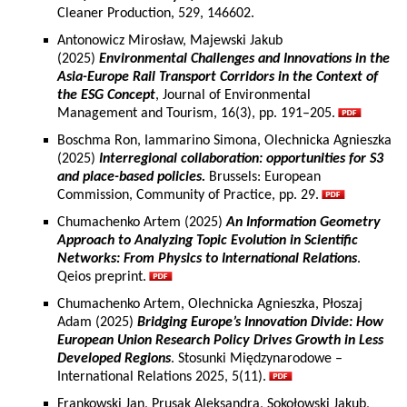
Cleaner Production, 529, 146602.
Antonowicz Mirosław, Majewski Jakub
(2025)
Environmental Challenges and Innovations in the
Asia-Europe Rail Transport Corridors in the Context of
the ESG Concept
, Journal of Environmental
Management and Tourism, 16(3), pp. 191–205.
Boschma Ron, Iammarino Simona, Olechnicka Agnieszka
(2025)
Interregional collaboration: opportunities for S3
and place-based policies.
Brussels: European
Commission, Community of Practice, pp. 29.
Chumachenko Artem (2025)
An Information Geometry
Approach to Analyzing Topic Evolution in Scientific
Networks: From Physics to International Relations
.
Qeios preprint.
Chumachenko Artem, Olechnicka Agnieszka, Płoszaj
Adam (2025)
Bridging Europe’s Innovation Divide: How
European Union Research Policy Drives Growth in Less
Developed Regions
. Stosunki Międzynarodowe –
International Relations 2025, 5(11).
Frankowski Jan, Prusak Aleksandra, Sokołowski Jakub,