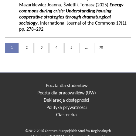
Mazurkiewicz Joanna, Świetlik Tomasz (2025)
Energy
commons during crisis: Understanding housing
cooperative strategies through dramaturgical
sociology
. International Journal of the Commons 19(1),
pp. 278–292.
1
2
3
4
5
...
70
Poczta dla studentów
Poczta dla pracowników (UW)
Deklaracja dostępności
Polityka prywatności
Ciasteczka
©2012-2026 Centrum Europejskich Studiów Regionalnych