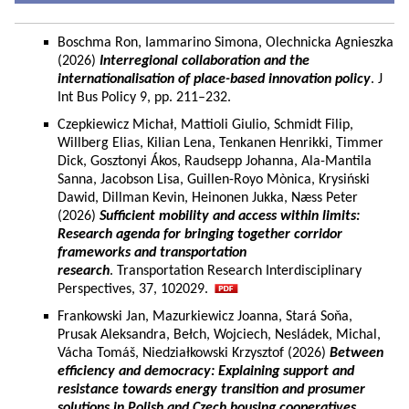
Boschma Ron, Iammarino Simona, Olechnicka Agnieszka
(2026)
Interregional collaboration and the
internationalisation of place-based innovation policy
. J
Int Bus Policy 9, pp. 211–232.
Czepkiewicz Michał, Mattioli Giulio, Schmidt Filip,
Willberg Elias, Kilian Lena, Tenkanen Henrikki, Timmer
Dick, Gosztonyi Ákos, Raudsepp Johanna, Ala-Mantila
Sanna, Jacobson Lisa, Guillen-Royo Mònica, Krysiński
Dawid, Dillman Kevin, Heinonen Jukka, Næss Peter
(2026)
Sufficient mobility and access within limits:
Research agenda for bringing together corridor
frameworks and transportation
research
. Transportation Research Interdisciplinary
Perspectives, 37, 102029.
Frankowski Jan, Mazurkiewicz Joanna, Stará Soňa,
Prusak Aleksandra, Bełch, Wojciech, Nesládek, Michal,
Vácha Tomáš, Niedziałkowski Krzysztof (2026)
Between
efficiency and democracy: Explaining support and
resistance towards energy transition and prosumer
solutions in Polish and Czech housing cooperatives.