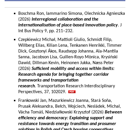
Boschma Ron, Iammarino Simona, Olechnicka Agnieszka
(2026)
Interregional collaboration and the
internationalisation of place-based innovation policy
. J
Int Bus Policy 9, pp. 211–232.
Czepkiewicz Michał, Mattioli Giulio, Schmidt Filip,
Willberg Elias, Kilian Lena, Tenkanen Henrikki, Timmer
Dick, Gosztonyi Ákos, Raudsepp Johanna, Ala-Mantila
Sanna, Jacobson Lisa, Guillen-Royo Mònica, Krysiński
Dawid, Dillman Kevin, Heinonen Jukka, Næss Peter
(2026)
Sufficient mobility and access within limits:
Research agenda for bringing together corridor
frameworks and transportation
research
. Transportation Research Interdisciplinary
Perspectives, 37, 102029.
Frankowski Jan, Mazurkiewicz Joanna, Stará Soňa,
Prusak Aleksandra, Bełch, Wojciech, Nesládek, Michal,
Vácha Tomáš, Niedziałkowski Krzysztof (2026)
Between
efficiency and democracy: Explaining support and
resistance towards energy transition and prosumer
solutions in Polish and Czech housing cooperatives.