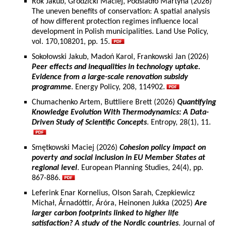
Rok Jakub, Grodzicki Maciej, Podsiadło Martyna (2026)
The uneven benefits of conservation: A spatial analysis
of how different protection regimes influence local
development in Polish municipalities. Land Use Policy,
vol. 170,108201, pp. 15.
Sokołowski Jakub, Madoń Karol, Frankowski Jan (2026)
Peer effects and inequalities in technology uptake.
Evidence from a large-scale renovation subsidy
programme
. Energy Policy, 208, 114902.
Chumachenko Artem, Buttliere Brett (2026)
Quantifying
Knowledge Evolution With Thermodynamics: A Data-
Driven Study of Scientific Concepts
. Entropy, 28(1), 11.
Smętkowski Maciej (2026)
Cohesion policy impact on
poverty and social inclusion in EU Member States at
regional level
. European Planning Studies, 24(4), pp.
867-886.
Leferink Enar Kornelius, Olson Sarah, Czepkiewicz
Michał, Árnadóttir, Áróra, Heinonen Jukka (2025)
Are
larger carbon footprints linked to higher life
satisfaction? A study of the Nordic countries
. Journal of