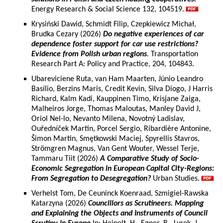
Energy Research & Social Science 132, 104519.
Krysiński Dawid, Schmidt Filip, Czepkiewicz Michał,
Brudka Cezary (2026)
Do negative experiences of car
dependence foster support for car use restrictions?
Evidence from Polish urban regions
. Transportation
Research Part A: Policy and Practice, 204, 104843.
Ubareviciene Ruta, van Ham Maarten, Júnio Leandro
Basílio, Berzins Maris, Credit Kevin, Silva Diogo, J Harris
Richard, Kalm Kadi, Kauppinen Timo, Krisjane Zaiga,
Malheiros Jorge, Thomas Maloutas, Manley David J,
Oriol Nel-lo, Nevanto Milena, Novotný Ladislav,
Ouředníček Martin, Porcel Sergio, Ribardière Antonine,
Šimon Martin, Smętkowski Maciej, Spyrellis Stavros,
Strömgren Magnus, Van Gent Wouter, Wessel Terje,
Tammaru Tiit (2026)
A Comparative Study of Socio-
Economic Segregation in European Capital City-Regions:
From Segregation to Desegregation?
Urban Studies.
Verhelst Tom, De Ceuninck Koenraad, Szmigiel-Rawska
Katarzyna (2026)
Councillors as Scrutineers. Mapping
and Explaining the Objects and Instruments of Council