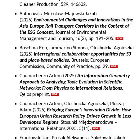
Cleaner Production, 529, 146602.
Antonowicz Mirosław, Majewski Jakub
(2025)
Environmental Challenges and Innovations in the
Asia-Europe Rail Transport Corridors in the Context of
the ESG Concept
, Journal of Environmental
Management and Tourism, 16(3), pp. 191–205.
Boschma Ron, Iammarino Simona, Olechnicka Agnieszka
(2025)
Interregional collaboration: opportunities for S3
and place-based policies.
Brussels: European
Commission, Community of Practice, pp. 29.
Chumachenko Artem (2025)
An Information Geometry
Approach to Analyzing Topic Evolution in Scientific
Networks: From Physics to International Relations
.
Qeios preprint.
Chumachenko Artem, Olechnicka Agnieszka, Płoszaj
Adam (2025)
Bridging Europe’s Innovation Divide: How
European Union Research Policy Drives Growth in Less
Developed Regions
. Stosunki Międzynarodowe –
International Relations 2025, 5(11).
Frankowski Jan, Prusak Aleksandra, Sokołowski Jakub,