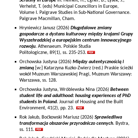
Scrutiny in Europe
In: Heinelt, H., Egner, B., Lysek, J.,
Verhelst, T. (eds) Municipal Councillors in Europe,
Volume I. Palgrave Studies in Sub-National Governance.
Palgrave Macmillan, Cham.
Hryniewicz Janusz (2026)
Długofalowe zmiany
gospodarcze a dystans kulturowy między krajami Grupy
Wyszehradzkiej a europejskim centrum innowacyjnego
rozwoju
. Athenaeum. Polskie Studia
Politologiczne, 89(1), ss. 235-253.
Orchowska Justyna (2026)
Między autentycznością i
zmianą
[w:] Katarzyna Kuzko-Zwierz (red.) Praskie ścieżki
wokół Muzeum Warszawskiej Pragi, Muzeum Warszawy:
Warszawa, ss. 128.
Orchowska Justyna, Wróblewska Nina (2026)
Between
student life and adulthood: housing experiences of PhD
students in Poland
. Journal of Housing and the Built
Environment, 41(2), pp. 23.
Rok Jakub, Boćkowski Mariusz (2026)
Sprawiedliwa
transformacja obszarów przyrodniczo cennych
. Bystra,
ss. 111.