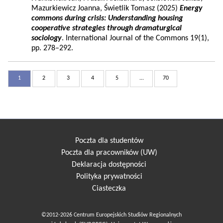
Mazurkiewicz Joanna, Świetlik Tomasz (2025)
Energy
commons during crisis: Understanding housing
cooperative strategies through dramaturgical
sociology
. International Journal of the Commons 19(1),
pp. 278–292.
1
2
3
4
5
...
70
Poczta dla studentów
Poczta dla pracowników (UW)
Deklaracja dostępności
Polityka prywatności
Ciasteczka
©2012-2026 Centrum Europejskich Studiów Regionalnych