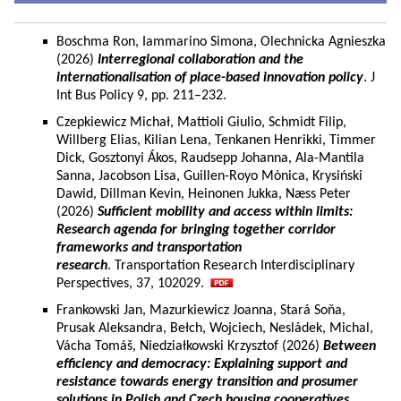
Boschma Ron, Iammarino Simona, Olechnicka Agnieszka
(2026)
Interregional collaboration and the
internationalisation of place-based innovation policy
. J
Int Bus Policy 9, pp. 211–232.
Czepkiewicz Michał, Mattioli Giulio, Schmidt Filip,
Willberg Elias, Kilian Lena, Tenkanen Henrikki, Timmer
Dick, Gosztonyi Ákos, Raudsepp Johanna, Ala-Mantila
Sanna, Jacobson Lisa, Guillen-Royo Mònica, Krysiński
Dawid, Dillman Kevin, Heinonen Jukka, Næss Peter
(2026)
Sufficient mobility and access within limits:
Research agenda for bringing together corridor
frameworks and transportation
research
. Transportation Research Interdisciplinary
Perspectives, 37, 102029.
Frankowski Jan, Mazurkiewicz Joanna, Stará Soňa,
Prusak Aleksandra, Bełch, Wojciech, Nesládek, Michal,
Vácha Tomáš, Niedziałkowski Krzysztof (2026)
Between
efficiency and democracy: Explaining support and
resistance towards energy transition and prosumer
solutions in Polish and Czech housing cooperatives.