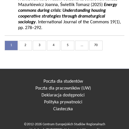
Mazurkiewicz Joanna, Świetlik Tomasz (2025)
Energy
commons during crisis: Understanding housing
cooperative strategies through dramaturgical
sociology
. International Journal of the Commons 19(1),
pp. 278–292.
1
2
3
4
5
...
70
Poczta dla studentów
Poczta dla pracowników (UW)
Deklaracja dostępności
Polityka prywatności
Ciasteczka
©2012-2026 Centrum Europejskich Studiów Regionalnych