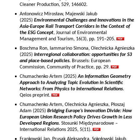
Cleaner Production, 529, 146602.
Antonowicz Mirosław, Majewski Jakub
(2025)
Environmental Challenges and Innovations in the
Asia-Europe Rail Transport Corridors in the Context of
the ESG Concept
, Journal of Environmental
Management and Tourism, 16(3), pp. 191–205.
Boschma Ron, Iammarino Simona, Olechnicka Agnieszka
(2025)
Interregional collaboration: opportunities for S3
and place-based policies.
Brussels: European
Commission, Community of Practice, pp. 29.
Chumachenko Artem (2025)
An Information Geometry
Approach to Analyzing Topic Evolution in Scientific
Networks: From Physics to International Relations
.
Qeios preprint.
Chumachenko Artem, Olechnicka Agnieszka, Płoszaj
Adam (2025)
Bridging Europe’s Innovation Divide: How
European Union Research Policy Drives Growth in Less
Developed Regions
. Stosunki Międzynarodowe –
International Relations 2025, 5(11).
Frankowski Jan, Prusak Aleksandra, Sokołowski Jakub,