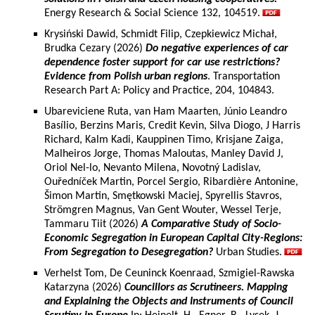
Energy Research & Social Science 132, 104519.
Krysiński Dawid, Schmidt Filip, Czepkiewicz Michał,
Brudka Cezary (2026)
Do negative experiences of car
dependence foster support for car use restrictions?
Evidence from Polish urban regions
. Transportation
Research Part A: Policy and Practice, 204, 104843.
Ubareviciene Ruta, van Ham Maarten, Júnio Leandro
Basílio, Berzins Maris, Credit Kevin, Silva Diogo, J Harris
Richard, Kalm Kadi, Kauppinen Timo, Krisjane Zaiga,
Malheiros Jorge, Thomas Maloutas, Manley David J,
Oriol Nel-lo, Nevanto Milena, Novotný Ladislav,
Ouředníček Martin, Porcel Sergio, Ribardière Antonine,
Šimon Martin, Smętkowski Maciej, Spyrellis Stavros,
Strömgren Magnus, Van Gent Wouter, Wessel Terje,
Tammaru Tiit (2026)
A Comparative Study of Socio-
Economic Segregation in European Capital City-Regions:
From Segregation to Desegregation?
Urban Studies.
Verhelst Tom, De Ceuninck Koenraad, Szmigiel-Rawska
Katarzyna (2026)
Councillors as Scrutineers. Mapping
and Explaining the Objects and Instruments of Council