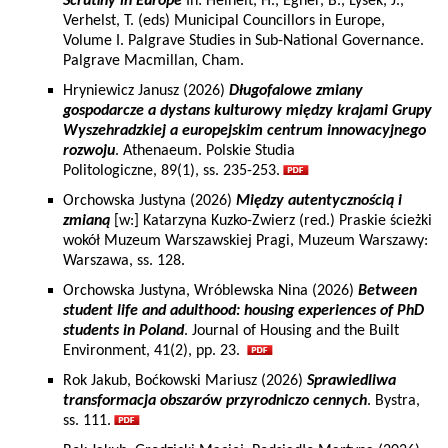
Scrutiny in Europe
In: Heinelt, H., Egner, B., Lysek, J.,
Verhelst, T. (eds) Municipal Councillors in Europe,
Volume I. Palgrave Studies in Sub-National Governance.
Palgrave Macmillan, Cham.
Hryniewicz Janusz (2026)
Długofalowe zmiany
gospodarcze a dystans kulturowy między krajami Grupy
Wyszehradzkiej a europejskim centrum innowacyjnego
rozwoju
. Athenaeum. Polskie Studia
Politologiczne, 89(1), ss. 235-253.
Orchowska Justyna (2026)
Między autentycznością i
zmianą
[w:] Katarzyna Kuzko-Zwierz (red.) Praskie ścieżki
wokół Muzeum Warszawskiej Pragi, Muzeum Warszawy:
Warszawa, ss. 128.
Orchowska Justyna, Wróblewska Nina (2026)
Between
student life and adulthood: housing experiences of PhD
students in Poland
. Journal of Housing and the Built
Environment, 41(2), pp. 23.
Rok Jakub, Boćkowski Mariusz (2026)
Sprawiedliwa
transformacja obszarów przyrodniczo cennych
. Bystra,
ss. 111.