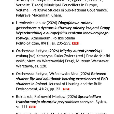
Scrutiny in Europe
In: Heinelt, H., Egner, B., Lysek, J.,
Verhelst, T. (eds) Municipal Councillors in Europe,
Volume I. Palgrave Studies in Sub-National Governance.
Palgrave Macmillan, Cham.
Hryniewicz Janusz (2026)
Długofalowe zmiany
gospodarcze a dystans kulturowy między krajami Grupy
Wyszehradzkiej a europejskim centrum innowacyjnego
rozwoju
. Athenaeum. Polskie Studia
Politologiczne, 89(1), ss. 235-253.
Orchowska Justyna (2026)
Między autentycznością i
zmianą
[w:] Katarzyna Kuzko-Zwierz (red.) Praskie ścieżki
wokół Muzeum Warszawskiej Pragi, Muzeum Warszawy:
Warszawa, ss. 128.
Orchowska Justyna, Wróblewska Nina (2026)
Between
student life and adulthood: housing experiences of PhD
students in Poland
. Journal of Housing and the Built
Environment, 41(2), pp. 23.
Rok Jakub, Boćkowski Mariusz (2026)
Sprawiedliwa
transformacja obszarów przyrodniczo cennych
. Bystra,
ss. 111.