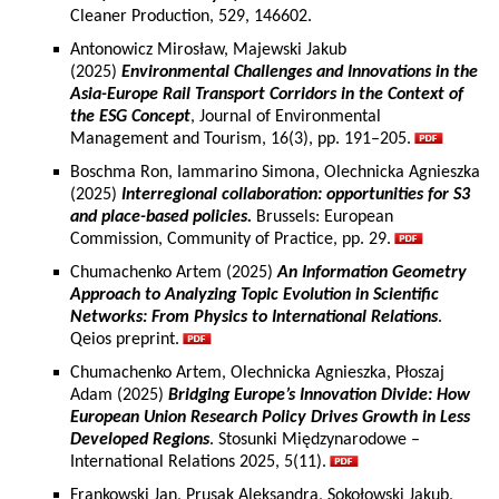
Cleaner Production, 529, 146602.
Antonowicz Mirosław, Majewski Jakub
(2025)
Environmental Challenges and Innovations in the
Asia-Europe Rail Transport Corridors in the Context of
the ESG Concept
, Journal of Environmental
Management and Tourism, 16(3), pp. 191–205.
Boschma Ron, Iammarino Simona, Olechnicka Agnieszka
(2025)
Interregional collaboration: opportunities for S3
and place-based policies.
Brussels: European
Commission, Community of Practice, pp. 29.
Chumachenko Artem (2025)
An Information Geometry
Approach to Analyzing Topic Evolution in Scientific
Networks: From Physics to International Relations
.
Qeios preprint.
Chumachenko Artem, Olechnicka Agnieszka, Płoszaj
Adam (2025)
Bridging Europe’s Innovation Divide: How
European Union Research Policy Drives Growth in Less
Developed Regions
. Stosunki Międzynarodowe –
International Relations 2025, 5(11).
Frankowski Jan, Prusak Aleksandra, Sokołowski Jakub,