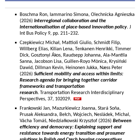
Boschma Ron, Iammarino Simona, Olechnicka Agnieszka
(2026)
Interregional collaboration and the
internationalisation of place-based innovation policy
. J
Int Bus Policy 9, pp. 211–232.
Czepkiewicz Michał, Mattioli Giulio, Schmidt Filip,
Willberg Elias, Kilian Lena, Tenkanen Henrikki, Timmer
Dick, Gosztonyi Ákos, Raudsepp Johanna, Ala-Mantila
Sanna, Jacobson Lisa, Guillen-Royo Mònica, Krysiński
Dawid, Dillman Kevin, Heinonen Jukka, Næss Peter
(2026)
Sufficient mobility and access within limits:
Research agenda for bringing together corridor
frameworks and transportation
research
. Transportation Research Interdisciplinary
Perspectives, 37, 102029.
Frankowski Jan, Mazurkiewicz Joanna, Stará Soňa,
Prusak Aleksandra, Bełch, Wojciech, Nesládek, Michal,
Vácha Tomáš, Niedziałkowski Krzysztof (2026)
Between
efficiency and democracy: Explaining support and
resistance towards energy transition and prosumer
solutions in Polish and Czech housing cooperatives.