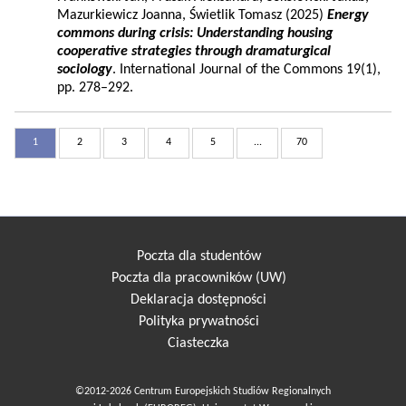
Mazurkiewicz Joanna, Świetlik Tomasz (2025)
Energy
commons during crisis: Understanding housing
cooperative strategies through dramaturgical
sociology
. International Journal of the Commons 19(1),
pp. 278–292.
1
2
3
4
5
...
70
Poczta dla studentów
Poczta dla pracowników (UW)
Deklaracja dostępności
Polityka prywatności
Ciasteczka
©2012-2026 Centrum Europejskich Studiów Regionalnych