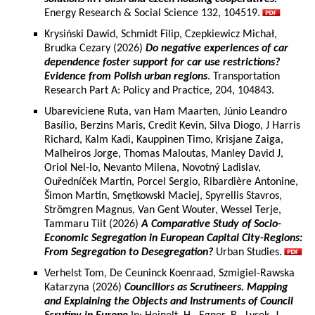
Energy Research & Social Science 132, 104519.
Krysiński Dawid, Schmidt Filip, Czepkiewicz Michał,
Brudka Cezary (2026)
Do negative experiences of car
dependence foster support for car use restrictions?
Evidence from Polish urban regions
. Transportation
Research Part A: Policy and Practice, 204, 104843.
Ubareviciene Ruta, van Ham Maarten, Júnio Leandro
Basílio, Berzins Maris, Credit Kevin, Silva Diogo, J Harris
Richard, Kalm Kadi, Kauppinen Timo, Krisjane Zaiga,
Malheiros Jorge, Thomas Maloutas, Manley David J,
Oriol Nel-lo, Nevanto Milena, Novotný Ladislav,
Ouředníček Martin, Porcel Sergio, Ribardière Antonine,
Šimon Martin, Smętkowski Maciej, Spyrellis Stavros,
Strömgren Magnus, Van Gent Wouter, Wessel Terje,
Tammaru Tiit (2026)
A Comparative Study of Socio-
Economic Segregation in European Capital City-Regions:
From Segregation to Desegregation?
Urban Studies.
Verhelst Tom, De Ceuninck Koenraad, Szmigiel-Rawska
Katarzyna (2026)
Councillors as Scrutineers. Mapping
and Explaining the Objects and Instruments of Council