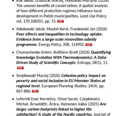
Rok Jakub, Grodzicki Maciej, Podsiadło Martyna (2026)
The uneven benefits of conservation: A spatial analysis
of how different protection regimes influence local
development in Polish municipalities. Land Use Policy,
vol. 170,108201, pp. 15.
Sokołowski Jakub, Madoń Karol, Frankowski Jan (2026)
Peer effects and inequalities in technology uptake.
Evidence from a large-scale renovation subsidy
programme
. Energy Policy, 208, 114902.
Chumachenko Artem, Buttliere Brett (2026)
Quantifying
Knowledge Evolution With Thermodynamics: A Data-
Driven Study of Scientific Concepts
. Entropy, 28(1), 11.
Smętkowski Maciej (2026)
Cohesion policy impact on
poverty and social inclusion in EU Member States at
regional level
. European Planning Studies, 24(4), pp.
867-886.
Leferink Enar Kornelius, Olson Sarah, Czepkiewicz
Michał, Árnadóttir, Áróra, Heinonen Jukka (2025)
Are
larger carbon footprints linked to higher life
satisfaction? A study of the Nordic countries
. Journal of