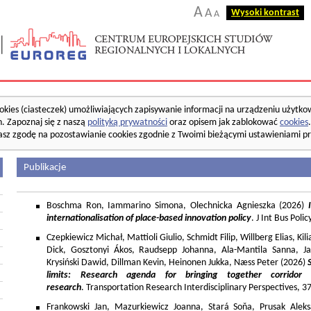
A
A
Wysoki kontrast
A
okies (ciasteczek) umożliwiających zapisywanie informacji na urządzeniu użytko
. Zapoznaj się z naszą
polityką prywatności
oraz opisem jak zablokować
cookies
asz zgodę na pozostawianie cookies zgodnie z Twoimi bieżącymi ustawieniami pr
Publikacje
Boschma Ron, Iammarino Simona, Olechnicka Agnieszka (2026)
I
internationalisation of place-based innovation policy
. J Int Bus Poli
Czepkiewicz Michał, Mattioli Giulio, Schmidt Filip, Willberg Elias, K
Dick, Gosztonyi Ákos, Raudsepp Johanna, Ala-Mantila Sanna, Ja
Krysiński Dawid, Dillman Kevin, Heinonen Jukka, Næss Peter (2026)
limits: Research agenda for bringing together corridor
research
. Transportation Research Interdisciplinary Perspectives, 
Frankowski Jan, Mazurkiewicz Joanna, Stará Soňa, Prusak Aleks