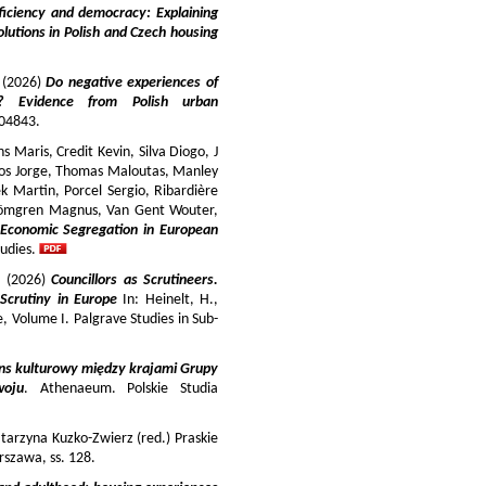
iciency and democracy: Explaining
lutions in Polish and Czech housing
y (2026)
Do negative experiences of
s? Evidence from Polish urban
 104843.
 Maris, Credit Kevin, Silva Diogo, J
iros Jorge, Thomas Maloutas, Manley
k Martin, Porcel Sergio, Ribardière
Strömgren Magnus, Van Gent Wouter,
-Economic Segregation in European
udies.
a (2026)
Councillors as Scrutineers.
Scrutiny in Europe
In: Heinelt, H.,
pe, Volume I. Palgrave Studies in Sub-
ns kulturowy między krajami Grupy
woju
. Athenaeum. Polskie Studia
tarzyna Kuzko-Zwierz (red.) Praskie
szawa, ss. 128.