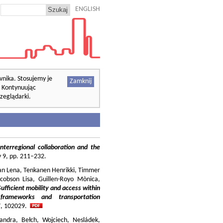
ENGLISH
wnika. Stosujemy je
Zamknij
. Kontynuując
zeglądarki.
nterregional collaboration and the
cy 9, pp. 211–232.
ilian Lena, Tenkanen Henrikki, Timmer
cobson Lisa, Guillen-Royo Mònica,
Sufficient mobility and access within
 frameworks and transportation
37, 102029.
andra, Bełch, Wojciech, Nesládek,