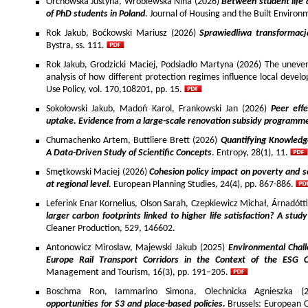
Orchowska Justyna, Wróblewska Nina (2026)
Between student life 
of PhD students in Poland
. Journal of Housing and the Built Environ
Rok Jakub, Boćkowski Mariusz (2026)
Sprawiedliwa transformac
Bystra, ss. 111.
Rok Jakub, Grodzicki Maciej, Podsiadło Martyna (2026) The uneven 
analysis of how different protection regimes influence local develo
Use Policy, vol. 170,108201, pp. 15.
Sokołowski Jakub, Madoń Karol, Frankowski Jan (2026)
Peer effe
uptake. Evidence from a large-scale renovation subsidy programm
Chumachenko Artem, Buttliere Brett (2026)
Quantifying Knowledg
A Data-Driven Study of Scientific Concepts
. Entropy, 28(1), 11.
Smętkowski Maciej (2026)
Cohesion policy impact on poverty and s
at regional level
. European Planning Studies, 24(4), pp. 867-886.
Leferink Enar Kornelius, Olson Sarah, Czepkiewicz Michał, Árnadótt
larger carbon footprints linked to higher life satisfaction? A stud
Cleaner Production, 529, 146602.
Antonowicz Mirosław, Majewski Jakub (2025)
Environmental Chall
Europe Rail Transport Corridors in the Context of the ESG 
Management and Tourism, 16(3), pp. 191–205.
Boschma Ron, Iammarino Simona, Olechnicka Agnieszka (2
opportunities for S3 and place-based policies.
Brussels: European 