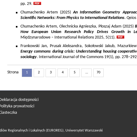
pp. 29.
Chumachenko Artem (2025)
An Information Geometry Approach
Scientific Networks: From Physics to International Relations
. Qeios
Chumachenko Artem, Olechnicka Agnieszka, Płoszaj Adam (2025)
B
How European Union Research Policy Drives Growth in Le
Międzynarodowe – International Relations 2025, 5(11).
Frankowski Jan, Prusak Aleksandra, Sokołowski Jakub, Mazurkiew
Energy commons during crisis: Understanding housing cooperativ
sociology
. International Journal of the Commons 19(1), pp. 278–292
Strona
1
2
3
4
5
...
70
Deklaracja dostępności
Polityka prywatności
Ciasteczka
diów Regionalnych i Lokalnych (EUROREG), Uniwersytet Warszawski