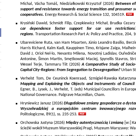
Michal, Vácha Tomáš, Niedziałkowski Krzysztof (2026)
Between eff
support and resistance towards energy transition and prosumer so
cooperatives.
Energy Research & Social Science 132, 104519.
Krysiński Dawid, Schmidt Filip, Czepkiewicz Michał, Brudka Cezar
car dependence foster support for car use restriction
regions
. Transportation Research Part A: Policy and Practice, 204,
Ubareviciene Ruta, van Ham Maarten, Júnio Leandro Basílio, Berzins
Harris Richard, Kalm Kadi, Kauppinen Timo, Krisjane Zaiga, Malhe
David J, Oriol Nel-lo, Nevanto Milena, Novotný Ladislav, Ouředníče
Antonine, Šimon Martin, Smętkowski Maciej, Spyrellis Stavros, 
Wessel Terje, Tammaru Tiit (2026)
A Comparative Study of Socio
Capital City-Regions: From Segregation to Desegregation?
Urban St
Verhelst Tom, De Ceuninck Koenraad, Szmigiel-Rawska Katarzyn
Mapping and Explaining the Objects and Instruments of Council 
Egner, B., Lysek, J., Verhelst, T. (eds) Municipal Councillors in Euro
National Governance. Palgrave Macmillan, Cham.
Hryniewicz Janusz (2026)
Długofalowe zmiany gospodarcze a dysta
Wyszehradzkiej a europejskim centrum innowacyjnego roz
Politologiczne, 89(1), ss. 235-253.
Orchowska Justyna (2026)
Między autentycznością i zmianą
[w:] Ka
ścieżki wokół Muzeum Warszawskiej Pragi, Muzeum Warszawy: War