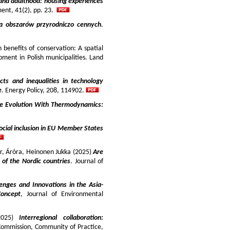
and adulthood: housing experiences
ment, 41(2), pp. 23.
ja obszarów przyrodniczo cennych
.
benefits of conservation: A spatial
pment in Polish municipalities. Land
cts and inequalities in technology
e
. Energy Policy, 208, 114902.
e Evolution With Thermodynamics:
ocial inclusion in EU Member States
ir, Áróra, Heinonen Jukka (2025)
Are
y of the Nordic countries
. Journal of
enges and Innovations in the Asia-
Concept
, Journal of Environmental
025)
Interregional collaboration:
Commission, Community of Practice,