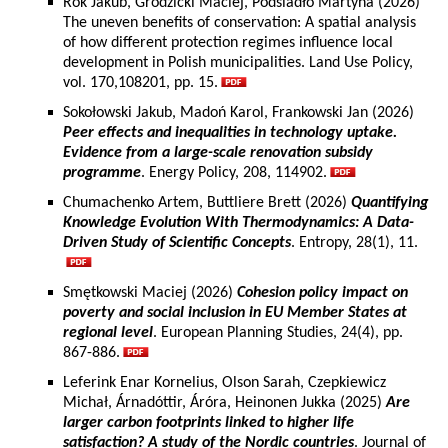
Rok Jakub, Grodzicki Maciej, Podsiadło Martyna (2026)
The uneven benefits of conservation: A spatial analysis
of how different protection regimes influence local
development in Polish municipalities. Land Use Policy,
vol. 170,108201, pp. 15.
Sokołowski Jakub, Madoń Karol, Frankowski Jan (2026)
Peer effects and inequalities in technology uptake.
Evidence from a large-scale renovation subsidy
programme
. Energy Policy, 208, 114902.
Chumachenko Artem, Buttliere Brett (2026)
Quantifying
Knowledge Evolution With Thermodynamics: A Data-
Driven Study of Scientific Concepts
. Entropy, 28(1), 11.
Smętkowski Maciej (2026)
Cohesion policy impact on
poverty and social inclusion in EU Member States at
regional level
. European Planning Studies, 24(4), pp.
867-886.
Leferink Enar Kornelius, Olson Sarah, Czepkiewicz
Michał, Árnadóttir, Áróra, Heinonen Jukka (2025)
Are
larger carbon footprints linked to higher life
satisfaction? A study of the Nordic countries
. Journal of