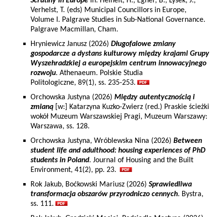
Scrutiny in Europe
In: Heinelt, H., Egner, B., Lysek, J.,
Verhelst, T. (eds) Municipal Councillors in Europe,
Volume I. Palgrave Studies in Sub-National Governance.
Palgrave Macmillan, Cham.
Hryniewicz Janusz (2026)
Długofalowe zmiany
gospodarcze a dystans kulturowy między krajami Grupy
Wyszehradzkiej a europejskim centrum innowacyjnego
rozwoju
. Athenaeum. Polskie Studia
Politologiczne, 89(1), ss. 235-253.
Orchowska Justyna (2026)
Między autentycznością i
zmianą
[w:] Katarzyna Kuzko-Zwierz (red.) Praskie ścieżki
wokół Muzeum Warszawskiej Pragi, Muzeum Warszawy:
Warszawa, ss. 128.
Orchowska Justyna, Wróblewska Nina (2026)
Between
student life and adulthood: housing experiences of PhD
students in Poland
. Journal of Housing and the Built
Environment, 41(2), pp. 23.
Rok Jakub, Boćkowski Mariusz (2026)
Sprawiedliwa
transformacja obszarów przyrodniczo cennych
. Bystra,
ss. 111.