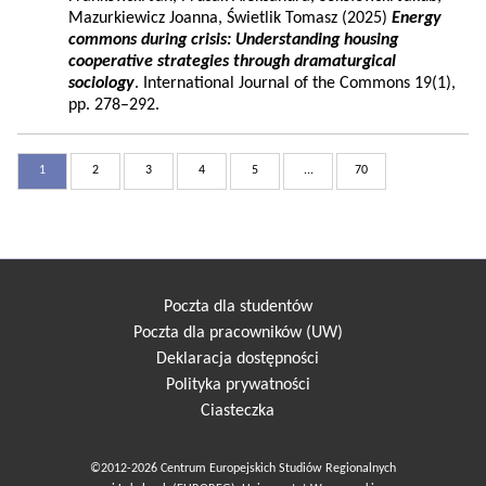
Mazurkiewicz Joanna, Świetlik Tomasz (2025)
Energy
commons during crisis: Understanding housing
cooperative strategies through dramaturgical
sociology
. International Journal of the Commons 19(1),
pp. 278–292.
1
2
3
4
5
...
70
Poczta dla studentów
Poczta dla pracowników (UW)
Deklaracja dostępności
Polityka prywatności
Ciasteczka
©2012-2026 Centrum Europejskich Studiów Regionalnych