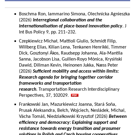
Boschma Ron, Iammarino Simona, Olechnicka Agnieszka
(2026)
Interregional collaboration and the
internationalisation of place-based innovation policy
. J
Int Bus Policy 9, pp. 211–232.
Czepkiewicz Michał, Mattioli Giulio, Schmidt Filip,
Willberg Elias, Kilian Lena, Tenkanen Henrikki, Timmer
Dick, Gosztonyi Ákos, Raudsepp Johanna, Ala-Mantila
Sanna, Jacobson Lisa, Guillen-Royo Mònica, Krysiński
Dawid, Dillman Kevin, Heinonen Jukka, Næss Peter
(2026)
Sufficient mobility and access within limits:
Research agenda for bringing together corridor
frameworks and transportation
research
. Transportation Research Interdisciplinary
Perspectives, 37, 102029.
Frankowski Jan, Mazurkiewicz Joanna, Stará Soňa,
Prusak Aleksandra, Bełch, Wojciech, Nesládek, Michal,
Vácha Tomáš, Niedziałkowski Krzysztof (2026)
Between
efficiency and democracy: Explaining support and
resistance towards energy transition and prosumer
solutions in Polish and Czech housing cooperatives.