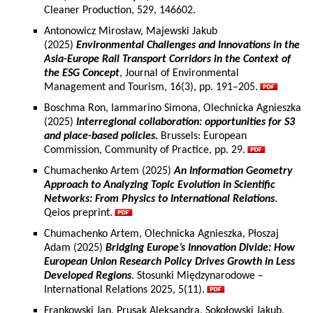
Cleaner Production, 529, 146602.
Antonowicz Mirosław, Majewski Jakub
(2025)
Environmental Challenges and Innovations in the
Asia-Europe Rail Transport Corridors in the Context of
the ESG Concept
, Journal of Environmental
Management and Tourism, 16(3), pp. 191–205.
Boschma Ron, Iammarino Simona, Olechnicka Agnieszka
(2025)
Interregional collaboration: opportunities for S3
and place-based policies.
Brussels: European
Commission, Community of Practice, pp. 29.
Chumachenko Artem (2025)
An Information Geometry
Approach to Analyzing Topic Evolution in Scientific
Networks: From Physics to International Relations
.
Qeios preprint.
Chumachenko Artem, Olechnicka Agnieszka, Płoszaj
Adam (2025)
Bridging Europe’s Innovation Divide: How
European Union Research Policy Drives Growth in Less
Developed Regions
. Stosunki Międzynarodowe –
International Relations 2025, 5(11).
Frankowski Jan, Prusak Aleksandra, Sokołowski Jakub,