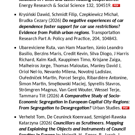
Energy Research & Social Science 132, 104519.
Krysiński Dawid, Schmidt Filip, Czepkiewicz Michał,
Brudka Cezary (2026)
Do negative experiences of car
dependence foster support for car use restrictions?
Evidence from Polish urban regions
. Transportation
Research Part A: Policy and Practice, 204, 104843.
Ubareviciene Ruta, van Ham Maarten, Júnio Leandro
Basílio, Berzins Maris, Credit Kevin, Silva Diogo, J Harris
Richard, Kalm Kadi, Kauppinen Timo, Krisjane Zaiga,
Malheiros Jorge, Thomas Maloutas, Manley David J,
Oriol Nel-lo, Nevanto Milena, Novotný Ladislav,
Ouředníček Martin, Porcel Sergio, Ribardière Antonine,
Šimon Martin, Smętkowski Maciej, Spyrellis Stavros,
Strömgren Magnus, Van Gent Wouter, Wessel Terje,
Tammaru Tiit (2026)
A Comparative Study of Socio-
Economic Segregation in European Capital City-Regions:
From Segregation to Desegregation?
Urban Studies.
Verhelst Tom, De Ceuninck Koenraad, Szmigiel-Rawska
Katarzyna (2026)
Councillors as Scrutineers. Mapping
and Explaining the Objects and Instruments of Council