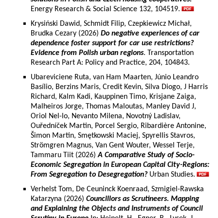
Energy Research & Social Science 132, 104519.
Krysiński Dawid, Schmidt Filip, Czepkiewicz Michał,
Brudka Cezary (2026)
Do negative experiences of car
dependence foster support for car use restrictions?
Evidence from Polish urban regions
. Transportation
Research Part A: Policy and Practice, 204, 104843.
Ubareviciene Ruta, van Ham Maarten, Júnio Leandro
Basílio, Berzins Maris, Credit Kevin, Silva Diogo, J Harris
Richard, Kalm Kadi, Kauppinen Timo, Krisjane Zaiga,
Malheiros Jorge, Thomas Maloutas, Manley David J,
Oriol Nel-lo, Nevanto Milena, Novotný Ladislav,
Ouředníček Martin, Porcel Sergio, Ribardière Antonine,
Šimon Martin, Smętkowski Maciej, Spyrellis Stavros,
Strömgren Magnus, Van Gent Wouter, Wessel Terje,
Tammaru Tiit (2026)
A Comparative Study of Socio-
Economic Segregation in European Capital City-Regions:
From Segregation to Desegregation?
Urban Studies.
Verhelst Tom, De Ceuninck Koenraad, Szmigiel-Rawska
Katarzyna (2026)
Councillors as Scrutineers. Mapping
and Explaining the Objects and Instruments of Council