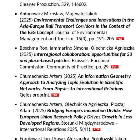
Cleaner Production, 529, 146602.
Antonowicz Mirosław, Majewski Jakub
(2025)
Environmental Challenges and Innovations in the
Asia-Europe Rail Transport Corridors in the Context of
the ESG Concept
, Journal of Environmental
Management and Tourism, 16(3), pp. 191–205.
Boschma Ron, Iammarino Simona, Olechnicka Agnieszka
(2025)
Interregional collaboration: opportunities for S3
and place-based policies.
Brussels: European
Commission, Community of Practice, pp. 29.
Chumachenko Artem (2025)
An Information Geometry
Approach to Analyzing Topic Evolution in Scientific
Networks: From Physics to International Relations
.
Qeios preprint.
Chumachenko Artem, Olechnicka Agnieszka, Płoszaj
Adam (2025)
Bridging Europe’s Innovation Divide: How
European Union Research Policy Drives Growth in Less
Developed Regions
. Stosunki Międzynarodowe –
International Relations 2025, 5(11).
Frankowski Jan, Prusak Aleksandra, Sokołowski Jakub,