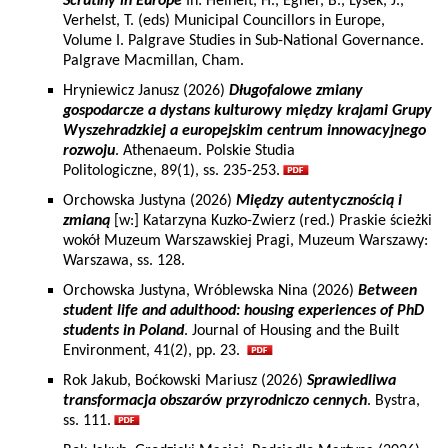
Scrutiny in Europe
In: Heinelt, H., Egner, B., Lysek, J.,
Verhelst, T. (eds) Municipal Councillors in Europe,
Volume I. Palgrave Studies in Sub-National Governance.
Palgrave Macmillan, Cham.
Hryniewicz Janusz (2026)
Długofalowe zmiany
gospodarcze a dystans kulturowy między krajami Grupy
Wyszehradzkiej a europejskim centrum innowacyjnego
rozwoju
. Athenaeum. Polskie Studia
Politologiczne, 89(1), ss. 235-253.
Orchowska Justyna (2026)
Między autentycznością i
zmianą
[w:] Katarzyna Kuzko-Zwierz (red.) Praskie ścieżki
wokół Muzeum Warszawskiej Pragi, Muzeum Warszawy:
Warszawa, ss. 128.
Orchowska Justyna, Wróblewska Nina (2026)
Between
student life and adulthood: housing experiences of PhD
students in Poland
. Journal of Housing and the Built
Environment, 41(2), pp. 23.
Rok Jakub, Boćkowski Mariusz (2026)
Sprawiedliwa
transformacja obszarów przyrodniczo cennych
. Bystra,
ss. 111.