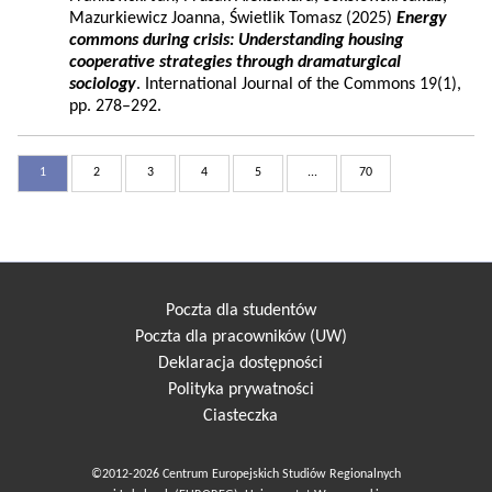
Mazurkiewicz Joanna, Świetlik Tomasz (2025)
Energy
commons during crisis: Understanding housing
cooperative strategies through dramaturgical
sociology
. International Journal of the Commons 19(1),
pp. 278–292.
1
2
3
4
5
...
70
Poczta dla studentów
Poczta dla pracowników (UW)
Deklaracja dostępności
Polityka prywatności
Ciasteczka
©2012-2026 Centrum Europejskich Studiów Regionalnych