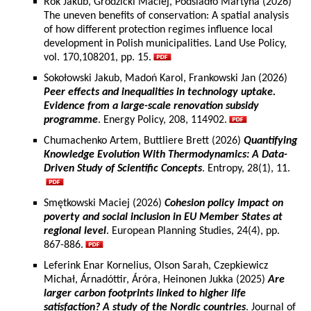
Rok Jakub, Grodzicki Maciej, Podsiadło Martyna (2026)
The uneven benefits of conservation: A spatial analysis
of how different protection regimes influence local
development in Polish municipalities. Land Use Policy,
vol. 170,108201, pp. 15.
Sokołowski Jakub, Madoń Karol, Frankowski Jan (2026)
Peer effects and inequalities in technology uptake.
Evidence from a large-scale renovation subsidy
programme
. Energy Policy, 208, 114902.
Chumachenko Artem, Buttliere Brett (2026)
Quantifying
Knowledge Evolution With Thermodynamics: A Data-
Driven Study of Scientific Concepts
. Entropy, 28(1), 11.
Smętkowski Maciej (2026)
Cohesion policy impact on
poverty and social inclusion in EU Member States at
regional level
. European Planning Studies, 24(4), pp.
867-886.
Leferink Enar Kornelius, Olson Sarah, Czepkiewicz
Michał, Árnadóttir, Áróra, Heinonen Jukka (2025)
Are
larger carbon footprints linked to higher life
satisfaction? A study of the Nordic countries
. Journal of