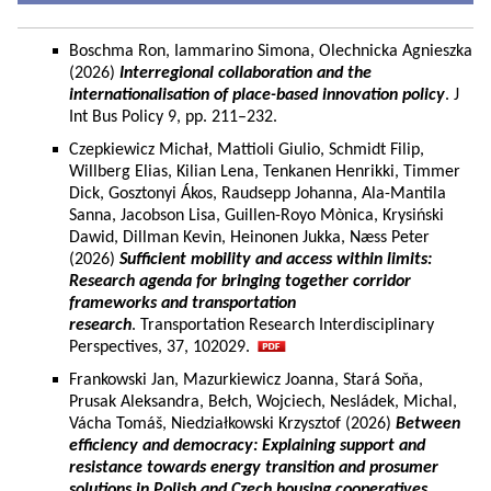
Boschma Ron, Iammarino Simona, Olechnicka Agnieszka
(2026)
Interregional collaboration and the
internationalisation of place-based innovation policy
. J
Int Bus Policy 9, pp. 211–232.
Czepkiewicz Michał, Mattioli Giulio, Schmidt Filip,
Willberg Elias, Kilian Lena, Tenkanen Henrikki, Timmer
Dick, Gosztonyi Ákos, Raudsepp Johanna, Ala-Mantila
Sanna, Jacobson Lisa, Guillen-Royo Mònica, Krysiński
Dawid, Dillman Kevin, Heinonen Jukka, Næss Peter
(2026)
Sufficient mobility and access within limits:
Research agenda for bringing together corridor
frameworks and transportation
research
. Transportation Research Interdisciplinary
Perspectives, 37, 102029.
Frankowski Jan, Mazurkiewicz Joanna, Stará Soňa,
Prusak Aleksandra, Bełch, Wojciech, Nesládek, Michal,
Vácha Tomáš, Niedziałkowski Krzysztof (2026)
Between
efficiency and democracy: Explaining support and
resistance towards energy transition and prosumer
solutions in Polish and Czech housing cooperatives.