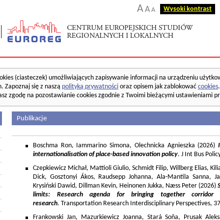
A
A
Wysoki kontrast
A
okies (ciasteczek) umożliwiających zapisywanie informacji na urządzeniu użytko
. Zapoznaj się z naszą
polityką prywatności
oraz opisem jak zablokować
cookies
asz zgodę na pozostawianie cookies zgodnie z Twoimi bieżącymi ustawieniami pr
Publikacje
Boschma Ron, Iammarino Simona, Olechnicka Agnieszka (2026)
I
internationalisation of place-based innovation policy
. J Int Bus Poli
Czepkiewicz Michał, Mattioli Giulio, Schmidt Filip, Willberg Elias, K
Dick, Gosztonyi Ákos, Raudsepp Johanna, Ala-Mantila Sanna, Ja
Krysiński Dawid, Dillman Kevin, Heinonen Jukka, Næss Peter (2026)
limits: Research agenda for bringing together corridor
research
. Transportation Research Interdisciplinary Perspectives, 
Frankowski Jan, Mazurkiewicz Joanna, Stará Soňa, Prusak Aleks