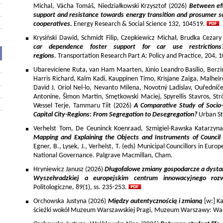
Michal, Vácha Tomáš, Niedziałkowski Krzysztof (2026)
Between eff
support and resistance towards energy transition and prosumer so
cooperatives.
Energy Research & Social Science 132, 104519.
Krysiński Dawid, Schmidt Filip, Czepkiewicz Michał, Brudka Cezar
car dependence foster support for car use restriction
regions
. Transportation Research Part A: Policy and Practice, 204,
Ubareviciene Ruta, van Ham Maarten, Júnio Leandro Basílio, Berzins
Harris Richard, Kalm Kadi, Kauppinen Timo, Krisjane Zaiga, Malhe
David J, Oriol Nel-lo, Nevanto Milena, Novotný Ladislav, Ouředníče
Antonine, Šimon Martin, Smętkowski Maciej, Spyrellis Stavros, 
Wessel Terje, Tammaru Tiit (2026)
A Comparative Study of Socio
Capital City-Regions: From Segregation to Desegregation?
Urban St
Verhelst Tom, De Ceuninck Koenraad, Szmigiel-Rawska Katarzyn
Mapping and Explaining the Objects and Instruments of Council 
Egner, B., Lysek, J., Verhelst, T. (eds) Municipal Councillors in Euro
National Governance. Palgrave Macmillan, Cham.
Hryniewicz Janusz (2026)
Długofalowe zmiany gospodarcze a dysta
Wyszehradzkiej a europejskim centrum innowacyjnego roz
Politologiczne, 89(1), ss. 235-253.
Orchowska Justyna (2026)
Między autentycznością i zmianą
[w:] Ka
ścieżki wokół Muzeum Warszawskiej Pragi, Muzeum Warszawy: War