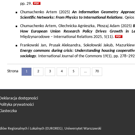
pp. 29.
Chumachenko Artem (2025)
An Information Geometry Approach
Scientific Networks: From Physics to International Relations
. Qeios
Chumachenko Artem, Olechnicka Agnieszka, Płoszaj Adam (2025)
B
How European Union Research Policy Drives Growth in Le
Międzynarodowe – International Relations 2025, 5(11).
Frankowski Jan, Prusak Aleksandra, Sokołowski Jakub, Mazurkiew
Energy commons during crisis: Understanding housing cooperativ
sociology
. International Journal of the Commons 19(1), pp. 278–292
Strona
1
2
3
4
5
...
70
Deklaracja dostępności
Polityka prywatności
Ciasteczka
diów Regionalnych i Lokalnych (EUROREG), Uniwersytet Warszawski