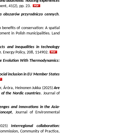
and adulthood: housing experiences
ment, 41(2), pp. 23.
ja obszarów przyrodniczo cennych
.
benefits of conservation: A spatial
pment in Polish municipalities. Land
cts and inequalities in technology
e
. Energy Policy, 208, 114902.
e Evolution With Thermodynamics:
ocial inclusion in EU Member States
ir, Áróra, Heinonen Jukka (2025)
Are
y of the Nordic countries
. Journal of
enges and Innovations in the Asia-
Concept
, Journal of Environmental
025)
Interregional collaboration:
Commission, Community of Practice,