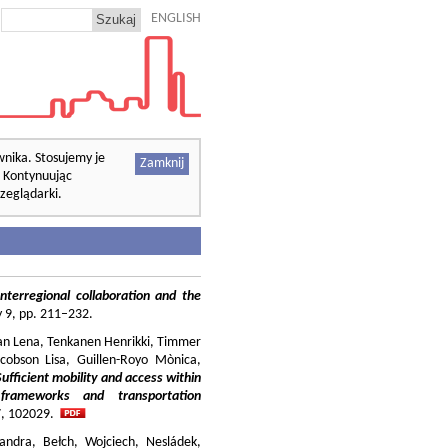
ENGLISH
wnika. Stosujemy je
Zamknij
. Kontynuując
zeglądarki.
nterregional collaboration and the
cy 9, pp. 211–232.
ilian Lena, Tenkanen Henrikki, Timmer
cobson Lisa, Guillen-Royo Mònica,
Sufficient mobility and access within
 frameworks and transportation
37, 102029.
andra, Bełch, Wojciech, Nesládek,