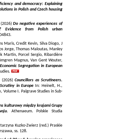
iciency and democracy: Explaining
lutions in Polish and Czech housing
y (2026)
Do negative experiences of
s? Evidence from Polish urban
 104843.
 Maris, Credit Kevin, Silva Diogo, J
iros Jorge, Thomas Maloutas, Manley
k Martin, Porcel Sergio, Ribardière
Strömgren Magnus, Van Gent Wouter,
-Economic Segregation in European
udies.
a (2026)
Councillors as Scrutineers.
Scrutiny in Europe
In: Heinelt, H.,
pe, Volume I. Palgrave Studies in Sub-
ns kulturowy między krajami Grupy
woju
. Athenaeum. Polskie Studia
tarzyna Kuzko-Zwierz (red.) Praskie
szawa, ss. 128.