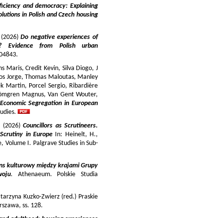
iciency and democracy: Explaining
lutions in Polish and Czech housing
y (2026)
Do negative experiences of
s? Evidence from Polish urban
 104843.
 Maris, Credit Kevin, Silva Diogo, J
iros Jorge, Thomas Maloutas, Manley
k Martin, Porcel Sergio, Ribardière
Strömgren Magnus, Van Gent Wouter,
-Economic Segregation in European
udies.
a (2026)
Councillors as Scrutineers.
Scrutiny in Europe
In: Heinelt, H.,
pe, Volume I. Palgrave Studies in Sub-
ns kulturowy między krajami Grupy
woju
. Athenaeum. Polskie Studia
tarzyna Kuzko-Zwierz (red.) Praskie
szawa, ss. 128.