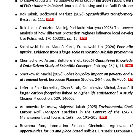
Orchowska Justyna, Wróblewska Nina (2026)
Between student life 
of PhD students in Poland
. Journal of Housing and the Built Environ
Rok Jakub, Boćkowski Mariusz (2026)
Sprawiedliwa transformac
Bystra, ss. 111.
Rok Jakub, Grodzicki Maciej, Podsiadło Martyna (2026) The uneven 
analysis of how different protection regimes influence local develo
Use Policy, vol. 170,108201, pp. 15.
Sokołowski Jakub, Madoń Karol, Frankowski Jan (2026)
Peer effe
uptake. Evidence from a large-scale renovation subsidy programm
Chumachenko Artem, Buttliere Brett (2026)
Quantifying Knowledg
A Data-Driven Study of Scientific Concepts
. Entropy, 28(1), 11.
Smętkowski Maciej (2026)
Cohesion policy impact on poverty and s
at regional level
. European Planning Studies, 24(4), pp. 867-886.
Leferink Enar Kornelius, Olson Sarah, Czepkiewicz Michał, Árnadótt
larger carbon footprints linked to higher life satisfaction? A stud
Cleaner Production, 529, 146602.
Antonowicz Mirosław, Majewski Jakub (2025)
Environmental Chall
Europe Rail Transport Corridors in the Context of the ESG 
Management and Tourism, 16(3), pp. 191–205.
Boschma Ron, Iammarino Simona, Olechnicka Agnieszka (2
opportunities for S3 and place-based policies.
Brussels: European 