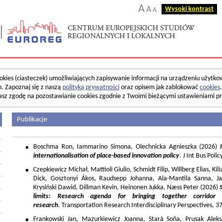
A
A
Wysoki kontrast
A
okies (ciasteczek) umożliwiających zapisywanie informacji na urządzeniu użytko
. Zapoznaj się z naszą
polityką prywatności
oraz opisem jak zablokować
cookies
asz zgodę na pozostawianie cookies zgodnie z Twoimi bieżącymi ustawieniami pr
Publikacje
Boschma Ron, Iammarino Simona, Olechnicka Agnieszka (2026)
I
internationalisation of place-based innovation policy
. J Int Bus Poli
Czepkiewicz Michał, Mattioli Giulio, Schmidt Filip, Willberg Elias, K
Dick, Gosztonyi Ákos, Raudsepp Johanna, Ala-Mantila Sanna, Ja
Krysiński Dawid, Dillman Kevin, Heinonen Jukka, Næss Peter (2026)
limits: Research agenda for bringing together corridor
research
. Transportation Research Interdisciplinary Perspectives, 
Frankowski Jan, Mazurkiewicz Joanna, Stará Soňa, Prusak Aleks