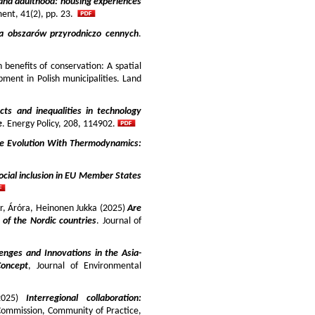
and adulthood: housing experiences
ment, 41(2), pp. 23.
ja obszarów przyrodniczo cennych
.
benefits of conservation: A spatial
pment in Polish municipalities. Land
cts and inequalities in technology
e
. Energy Policy, 208, 114902.
e Evolution With Thermodynamics:
ocial inclusion in EU Member States
ir, Áróra, Heinonen Jukka (2025)
Are
y of the Nordic countries
. Journal of
enges and Innovations in the Asia-
Concept
, Journal of Environmental
025)
Interregional collaboration:
Commission, Community of Practice,