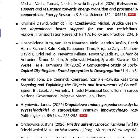
Michal, Vácha Tomáš, Niedziałkowski Krzysztof (2026)
Between eff
support and resistance towards energy transition and prosumer so
cooperatives.
Energy Research & Social Science 132, 104519.
Krysiński Dawid, Schmidt Filip, Czepkiewicz Michał, Brudka Cezar
car dependence foster support for car use restriction
regions
. Transportation Research Part A: Policy and Practice, 204,
Ubareviciene Ruta, van Ham Maarten, Júnio Leandro Basílio, Berzins
Harris Richard, Kalm Kadi, Kauppinen Timo, Krisjane Zaiga, Malhe
David J, Oriol Nel-lo, Nevanto Milena, Novotný Ladislav, Ouředníče
Antonine, Šimon Martin, Smętkowski Maciej, Spyrellis Stavros, 
Wessel Terje, Tammaru Tiit (2026)
A Comparative Study of Socio
Capital City-Regions: From Segregation to Desegregation?
Urban St
Verhelst Tom, De Ceuninck Koenraad, Szmigiel-Rawska Katarzyn
Mapping and Explaining the Objects and Instruments of Council 
Egner, B., Lysek, J., Verhelst, T. (eds) Municipal Councillors in Euro
National Governance. Palgrave Macmillan, Cham.
Hryniewicz Janusz (2026)
Długofalowe zmiany gospodarcze a dysta
Wyszehradzkiej a europejskim centrum innowacyjnego roz
Politologiczne, 89(1), ss. 235-253.
Orchowska Justyna (2026)
Między autentycznością i zmianą
[w:] Ka
ścieżki wokół Muzeum Warszawskiej Pragi, Muzeum Warszawy: War