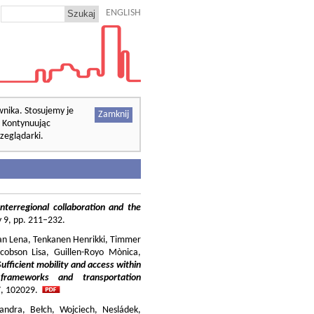
ENGLISH
wnika. Stosujemy je
Zamknij
. Kontynuując
zeglądarki.
nterregional collaboration and the
cy 9, pp. 211–232.
ilian Lena, Tenkanen Henrikki, Timmer
cobson Lisa, Guillen-Royo Mònica,
Sufficient mobility and access within
 frameworks and transportation
37, 102029.
andra, Bełch, Wojciech, Nesládek,