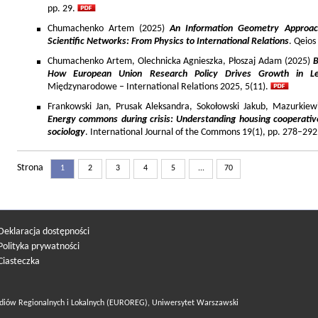
pp. 29.
Chumachenko Artem (2025)
An Information Geometry Approach
Scientific Networks: From Physics to International Relations
. Qeios
Chumachenko Artem, Olechnicka Agnieszka, Płoszaj Adam (2025)
B
How European Union Research Policy Drives Growth in Le
Międzynarodowe – International Relations 2025, 5(11).
Frankowski Jan, Prusak Aleksandra, Sokołowski Jakub, Mazurkiew
Energy commons during crisis: Understanding housing cooperativ
sociology
. International Journal of the Commons 19(1), pp. 278–292
Strona
1
2
3
4
5
...
70
Deklaracja dostępności
Polityka prywatności
Ciasteczka
diów Regionalnych i Lokalnych (EUROREG), Uniwersytet Warszawski