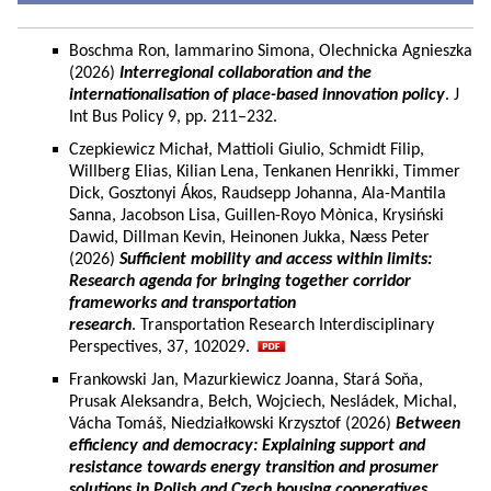
Boschma Ron, Iammarino Simona, Olechnicka Agnieszka
(2026)
Interregional collaboration and the
internationalisation of place-based innovation policy
. J
Int Bus Policy 9, pp. 211–232.
Czepkiewicz Michał, Mattioli Giulio, Schmidt Filip,
Willberg Elias, Kilian Lena, Tenkanen Henrikki, Timmer
Dick, Gosztonyi Ákos, Raudsepp Johanna, Ala-Mantila
Sanna, Jacobson Lisa, Guillen-Royo Mònica, Krysiński
Dawid, Dillman Kevin, Heinonen Jukka, Næss Peter
(2026)
Sufficient mobility and access within limits:
Research agenda for bringing together corridor
frameworks and transportation
research
. Transportation Research Interdisciplinary
Perspectives, 37, 102029.
Frankowski Jan, Mazurkiewicz Joanna, Stará Soňa,
Prusak Aleksandra, Bełch, Wojciech, Nesládek, Michal,
Vácha Tomáš, Niedziałkowski Krzysztof (2026)
Between
efficiency and democracy: Explaining support and
resistance towards energy transition and prosumer
solutions in Polish and Czech housing cooperatives.