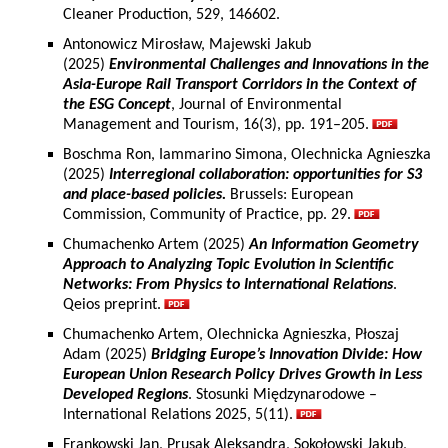
Cleaner Production, 529, 146602.
Antonowicz Mirosław, Majewski Jakub
(2025)
Environmental Challenges and Innovations in the
Asia-Europe Rail Transport Corridors in the Context of
the ESG Concept
, Journal of Environmental
Management and Tourism, 16(3), pp. 191–205.
Boschma Ron, Iammarino Simona, Olechnicka Agnieszka
(2025)
Interregional collaboration: opportunities for S3
and place-based policies.
Brussels: European
Commission, Community of Practice, pp. 29.
Chumachenko Artem (2025)
An Information Geometry
Approach to Analyzing Topic Evolution in Scientific
Networks: From Physics to International Relations
.
Qeios preprint.
Chumachenko Artem, Olechnicka Agnieszka, Płoszaj
Adam (2025)
Bridging Europe’s Innovation Divide: How
European Union Research Policy Drives Growth in Less
Developed Regions
. Stosunki Międzynarodowe –
International Relations 2025, 5(11).
Frankowski Jan, Prusak Aleksandra, Sokołowski Jakub,