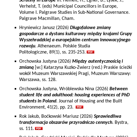
Scrutiny in Europe
In: Heinelt, H., Egner, B., Lysek, J.,
Verhelst, T. (eds) Municipal Councillors in Europe,
Volume I. Palgrave Studies in Sub-National Governance.
Palgrave Macmillan, Cham.
Hryniewicz Janusz (2026)
Długofalowe zmiany
gospodarcze a dystans kulturowy między krajami Grupy
Wyszehradzkiej a europejskim centrum innowacyjnego
rozwoju
. Athenaeum. Polskie Studia
Politologiczne, 89(1), ss. 235-253.
Orchowska Justyna (2026)
Między autentycznością i
zmianą
[w:] Katarzyna Kuzko-Zwierz (red.) Praskie ścieżki
wokół Muzeum Warszawskiej Pragi, Muzeum Warszawy:
Warszawa, ss. 128.
Orchowska Justyna, Wróblewska Nina (2026)
Between
student life and adulthood: housing experiences of PhD
students in Poland
. Journal of Housing and the Built
Environment, 41(2), pp. 23.
Rok Jakub, Boćkowski Mariusz (2026)
Sprawiedliwa
transformacja obszarów przyrodniczo cennych
. Bystra,
ss. 111.