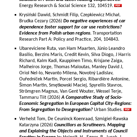
Energy Research & Social Science 132, 104519.
Krysiński Dawid, Schmidt Filip, Czepkiewicz Michał,
Brudka Cezary (2026)
Do negative experiences of car
dependence foster support for car use restrictions?
Evidence from Polish urban regions
. Transportation
Research Part A: Policy and Practice, 204, 104843.
Ubareviciene Ruta, van Ham Maarten, Júnio Leandro
Basílio, Berzins Maris, Credit Kevin, Silva Diogo, J Harris
Richard, Kalm Kadi, Kauppinen Timo, Krisjane Zaiga,
Malheiros Jorge, Thomas Maloutas, Manley David J,
Oriol Nel-lo, Nevanto Milena, Novotný Ladislav,
Ouředníček Martin, Porcel Sergio, Ribardière Antonine,
Šimon Martin, Smętkowski Maciej, Spyrellis Stavros,
Strömgren Magnus, Van Gent Wouter, Wessel Terje,
Tammaru Tiit (2026)
A Comparative Study of Socio-
Economic Segregation in European Capital City-Regions:
From Segregation to Desegregation?
Urban Studies.
Verhelst Tom, De Ceuninck Koenraad, Szmigiel-Rawska
Katarzyna (2026)
Councillors as Scrutineers. Mapping
and Explaining the Objects and Instruments of Council