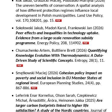
Rok Jakub, Grodzicki Maciej, Podsiadło Martyna (2026)
The uneven benefits of conservation: A spatial analysis
of how different protection regimes influence local
development in Polish municipalities. Land Use Policy,
vol. 170,108201, pp. 15.
Sokołowski Jakub, Madoń Karol, Frankowski Jan (2026)
Peer effects and inequalities in technology uptake.
Evidence from a large-scale renovation subsidy
programme
. Energy Policy, 208, 114902.
Chumachenko Artem, Buttliere Brett (2026)
Quantifying
Knowledge Evolution With Thermodynamics: A Data-
Driven Study of Scientific Concepts
. Entropy, 28(1), 11.
Smętkowski Maciej (2026)
Cohesion policy impact on
poverty and social inclusion in EU Member States at
regional level
. European Planning Studies, 24(4), pp.
867-886.
Leferink Enar Kornelius, Olson Sarah, Czepkiewicz
Michał, Árnadóttir, Áróra, Heinonen Jukka (2025)
Are
larger carbon footprints linked to higher life
satisfaction? A study of the Nordic countries
. Journal of