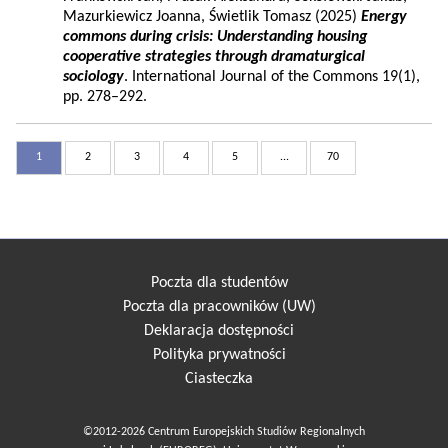
Mazurkiewicz Joanna, Świetlik Tomasz (2025)
Energy
commons during crisis: Understanding housing
cooperative strategies through dramaturgical
sociology
. International Journal of the Commons 19(1),
pp. 278–292.
1
2
3
4
5
...
70
Poczta dla studentów
Poczta dla pracowników (UW)
Deklaracja dostępności
Polityka prywatności
Ciasteczka
©2012-2026 Centrum Europejskich Studiów Regionalnych