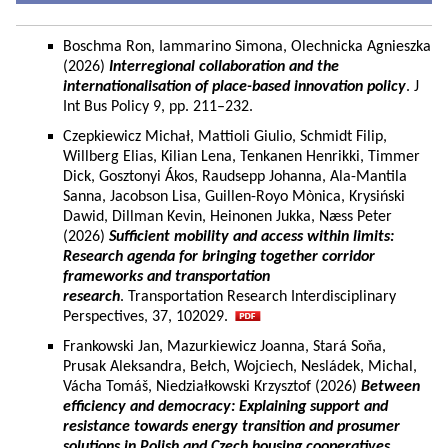
Boschma Ron, Iammarino Simona, Olechnicka Agnieszka
(2026)
Interregional collaboration and the
internationalisation of place-based innovation policy
. J
Int Bus Policy 9, pp. 211–232.
Czepkiewicz Michał, Mattioli Giulio, Schmidt Filip,
Willberg Elias, Kilian Lena, Tenkanen Henrikki, Timmer
Dick, Gosztonyi Ákos, Raudsepp Johanna, Ala-Mantila
Sanna, Jacobson Lisa, Guillen-Royo Mònica, Krysiński
Dawid, Dillman Kevin, Heinonen Jukka, Næss Peter
(2026)
Sufficient mobility and access within limits:
Research agenda for bringing together corridor
frameworks and transportation
research
. Transportation Research Interdisciplinary
Perspectives, 37, 102029.
Frankowski Jan, Mazurkiewicz Joanna, Stará Soňa,
Prusak Aleksandra, Bełch, Wojciech, Nesládek, Michal,
Vácha Tomáš, Niedziałkowski Krzysztof (2026)
Between
efficiency and democracy: Explaining support and
resistance towards energy transition and prosumer
solutions in Polish and Czech housing cooperatives.