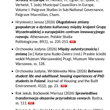
Scrutiny in Europe
In: Heinelt, H., Egner, B., Lysek, J.,
Verhelst, T. (eds) Municipal Councillors in Europe,
Volume I. Palgrave Studies in Sub-National Governance.
Palgrave Macmillan, Cham.
Hryniewicz Janusz (2026)
Długofalowe zmiany
gospodarcze a dystans kulturowy między krajami Grupy
Wyszehradzkiej a europejskim centrum innowacyjnego
rozwoju
. Athenaeum. Polskie Studia
Politologiczne, 89(1), ss. 235-253.
Orchowska Justyna (2026)
Między autentycznością i
zmianą
[w:] Katarzyna Kuzko-Zwierz (red.) Praskie ścieżki
wokół Muzeum Warszawskiej Pragi, Muzeum Warszawy:
Warszawa, ss. 128.
Orchowska Justyna, Wróblewska Nina (2026)
Between
student life and adulthood: housing experiences of PhD
students in Poland
. Journal of Housing and the Built
Environment, 41(2), pp. 23.
Rok Jakub, Boćkowski Mariusz (2026)
Sprawiedliwa
transformacja obszarów przyrodniczo cennych
. Bystra,
ss. 111.