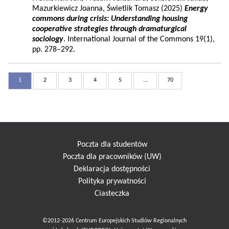
Mazurkiewicz Joanna, Świetlik Tomasz (2025)
Energy
commons during crisis: Understanding housing
cooperative strategies through dramaturgical
sociology
. International Journal of the Commons 19(1),
pp. 278–292.
1
2
3
4
5
...
70
Poczta dla studentów
Poczta dla pracowników (UW)
Deklaracja dostępności
Polityka prywatności
Ciasteczka
©2012-2026 Centrum Europejskich Studiów Regionalnych