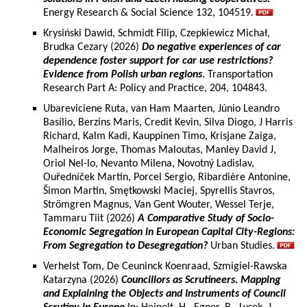
Energy Research & Social Science 132, 104519.
Krysiński Dawid, Schmidt Filip, Czepkiewicz Michał,
Brudka Cezary (2026)
Do negative experiences of car
dependence foster support for car use restrictions?
Evidence from Polish urban regions
. Transportation
Research Part A: Policy and Practice, 204, 104843.
Ubareviciene Ruta, van Ham Maarten, Júnio Leandro
Basílio, Berzins Maris, Credit Kevin, Silva Diogo, J Harris
Richard, Kalm Kadi, Kauppinen Timo, Krisjane Zaiga,
Malheiros Jorge, Thomas Maloutas, Manley David J,
Oriol Nel-lo, Nevanto Milena, Novotný Ladislav,
Ouředníček Martin, Porcel Sergio, Ribardière Antonine,
Šimon Martin, Smętkowski Maciej, Spyrellis Stavros,
Strömgren Magnus, Van Gent Wouter, Wessel Terje,
Tammaru Tiit (2026)
A Comparative Study of Socio-
Economic Segregation in European Capital City-Regions:
From Segregation to Desegregation?
Urban Studies.
Verhelst Tom, De Ceuninck Koenraad, Szmigiel-Rawska
Katarzyna (2026)
Councillors as Scrutineers. Mapping
and Explaining the Objects and Instruments of Council