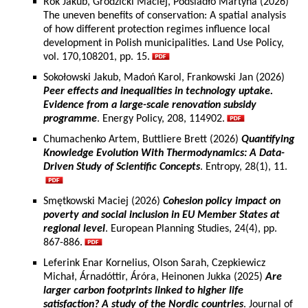
Rok Jakub, Grodzicki Maciej, Podsiadło Martyna (2026)
The uneven benefits of conservation: A spatial analysis
of how different protection regimes influence local
development in Polish municipalities. Land Use Policy,
vol. 170,108201, pp. 15.
Sokołowski Jakub, Madoń Karol, Frankowski Jan (2026)
Peer effects and inequalities in technology uptake.
Evidence from a large-scale renovation subsidy
programme
. Energy Policy, 208, 114902.
Chumachenko Artem, Buttliere Brett (2026)
Quantifying
Knowledge Evolution With Thermodynamics: A Data-
Driven Study of Scientific Concepts
. Entropy, 28(1), 11.
Smętkowski Maciej (2026)
Cohesion policy impact on
poverty and social inclusion in EU Member States at
regional level
. European Planning Studies, 24(4), pp.
867-886.
Leferink Enar Kornelius, Olson Sarah, Czepkiewicz
Michał, Árnadóttir, Áróra, Heinonen Jukka (2025)
Are
larger carbon footprints linked to higher life
satisfaction? A study of the Nordic countries
. Journal of