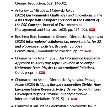
Cleaner Production, 529, 146602.
Antonowicz Mirosław, Majewski Jakub
(2025)
Environmental Challenges and Innovations in the
Asia-Europe Rail Transport Corridors in the Context of
the ESG Concept
, Journal of Environmental
Management and Tourism, 16(3), pp. 191–205.
Boschma Ron, Iammarino Simona, Olechnicka Agnieszka
(2025)
Interregional collaboration: opportunities for S3
and place-based policies.
Brussels: European
Commission, Community of Practice, pp. 29.
Chumachenko Artem (2025)
An Information Geometry
Approach to Analyzing Topic Evolution in Scientific
Networks: From Physics to International Relations
.
Qeios preprint.
Chumachenko Artem, Olechnicka Agnieszka, Płoszaj
Adam (2025)
Bridging Europe’s Innovation Divide: How
European Union Research Policy Drives Growth in Less
Developed Regions
. Stosunki Międzynarodowe –
International Relations 2025, 5(11).
Frankowski Jan, Prusak Aleksandra, Sokołowski Jakub,