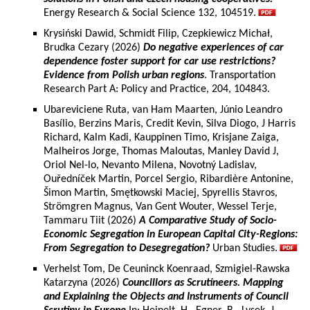
Energy Research & Social Science 132, 104519.
Krysiński Dawid, Schmidt Filip, Czepkiewicz Michał,
Brudka Cezary (2026)
Do negative experiences of car
dependence foster support for car use restrictions?
Evidence from Polish urban regions
. Transportation
Research Part A: Policy and Practice, 204, 104843.
Ubareviciene Ruta, van Ham Maarten, Júnio Leandro
Basílio, Berzins Maris, Credit Kevin, Silva Diogo, J Harris
Richard, Kalm Kadi, Kauppinen Timo, Krisjane Zaiga,
Malheiros Jorge, Thomas Maloutas, Manley David J,
Oriol Nel-lo, Nevanto Milena, Novotný Ladislav,
Ouředníček Martin, Porcel Sergio, Ribardière Antonine,
Šimon Martin, Smętkowski Maciej, Spyrellis Stavros,
Strömgren Magnus, Van Gent Wouter, Wessel Terje,
Tammaru Tiit (2026)
A Comparative Study of Socio-
Economic Segregation in European Capital City-Regions:
From Segregation to Desegregation?
Urban Studies.
Verhelst Tom, De Ceuninck Koenraad, Szmigiel-Rawska
Katarzyna (2026)
Councillors as Scrutineers. Mapping
and Explaining the Objects and Instruments of Council