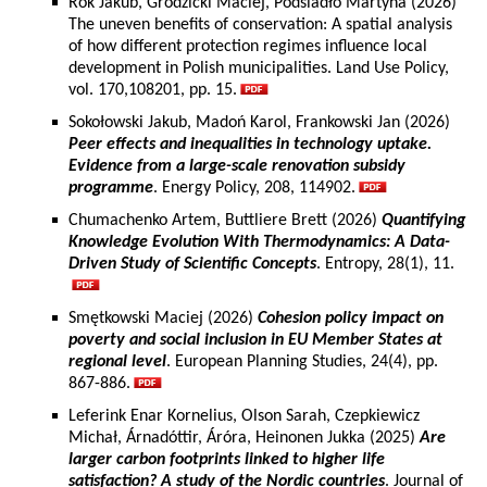
Rok Jakub, Grodzicki Maciej, Podsiadło Martyna (2026)
The uneven benefits of conservation: A spatial analysis
of how different protection regimes influence local
development in Polish municipalities. Land Use Policy,
vol. 170,108201, pp. 15.
Sokołowski Jakub, Madoń Karol, Frankowski Jan (2026)
Peer effects and inequalities in technology uptake.
Evidence from a large-scale renovation subsidy
programme
. Energy Policy, 208, 114902.
Chumachenko Artem, Buttliere Brett (2026)
Quantifying
Knowledge Evolution With Thermodynamics: A Data-
Driven Study of Scientific Concepts
. Entropy, 28(1), 11.
Smętkowski Maciej (2026)
Cohesion policy impact on
poverty and social inclusion in EU Member States at
regional level
. European Planning Studies, 24(4), pp.
867-886.
Leferink Enar Kornelius, Olson Sarah, Czepkiewicz
Michał, Árnadóttir, Áróra, Heinonen Jukka (2025)
Are
larger carbon footprints linked to higher life
satisfaction? A study of the Nordic countries
. Journal of