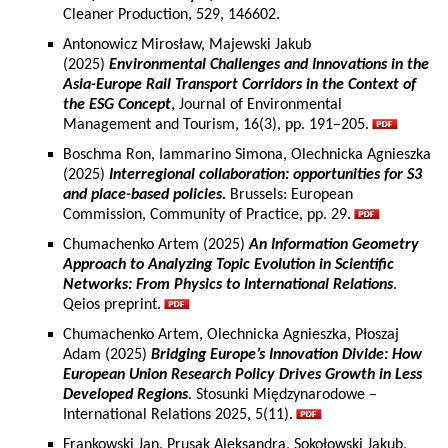
Cleaner Production, 529, 146602.
Antonowicz Mirosław, Majewski Jakub
(2025)
Environmental Challenges and Innovations in the
Asia-Europe Rail Transport Corridors in the Context of
the ESG Concept
, Journal of Environmental
Management and Tourism, 16(3), pp. 191–205.
Boschma Ron, Iammarino Simona, Olechnicka Agnieszka
(2025)
Interregional collaboration: opportunities for S3
and place-based policies.
Brussels: European
Commission, Community of Practice, pp. 29.
Chumachenko Artem (2025)
An Information Geometry
Approach to Analyzing Topic Evolution in Scientific
Networks: From Physics to International Relations
.
Qeios preprint.
Chumachenko Artem, Olechnicka Agnieszka, Płoszaj
Adam (2025)
Bridging Europe’s Innovation Divide: How
European Union Research Policy Drives Growth in Less
Developed Regions
. Stosunki Międzynarodowe –
International Relations 2025, 5(11).
Frankowski Jan, Prusak Aleksandra, Sokołowski Jakub,