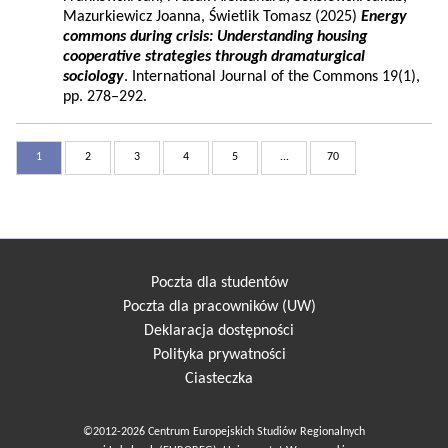
Mazurkiewicz Joanna, Świetlik Tomasz (2025)
Energy
commons during crisis: Understanding housing
cooperative strategies through dramaturgical
sociology
. International Journal of the Commons 19(1),
pp. 278–292.
1
2
3
4
5
...
70
Poczta dla studentów
Poczta dla pracowników (UW)
Deklaracja dostępności
Polityka prywatności
Ciasteczka
©2012-2026 Centrum Europejskich Studiów Regionalnych