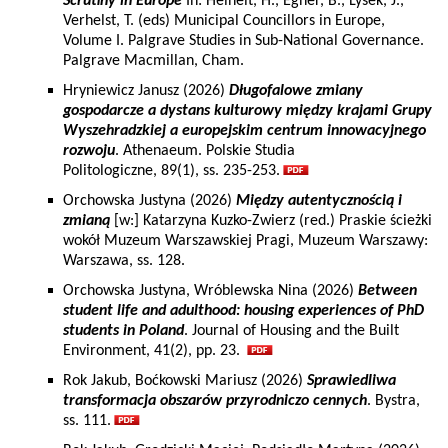
Scrutiny in Europe
In: Heinelt, H., Egner, B., Lysek, J.,
Verhelst, T. (eds) Municipal Councillors in Europe,
Volume I. Palgrave Studies in Sub-National Governance.
Palgrave Macmillan, Cham.
Hryniewicz Janusz (2026)
Długofalowe zmiany
gospodarcze a dystans kulturowy między krajami Grupy
Wyszehradzkiej a europejskim centrum innowacyjnego
rozwoju
. Athenaeum. Polskie Studia
Politologiczne, 89(1), ss. 235-253.
Orchowska Justyna (2026)
Między autentycznością i
zmianą
[w:] Katarzyna Kuzko-Zwierz (red.) Praskie ścieżki
wokół Muzeum Warszawskiej Pragi, Muzeum Warszawy:
Warszawa, ss. 128.
Orchowska Justyna, Wróblewska Nina (2026)
Between
student life and adulthood: housing experiences of PhD
students in Poland
. Journal of Housing and the Built
Environment, 41(2), pp. 23.
Rok Jakub, Boćkowski Mariusz (2026)
Sprawiedliwa
transformacja obszarów przyrodniczo cennych
. Bystra,
ss. 111.