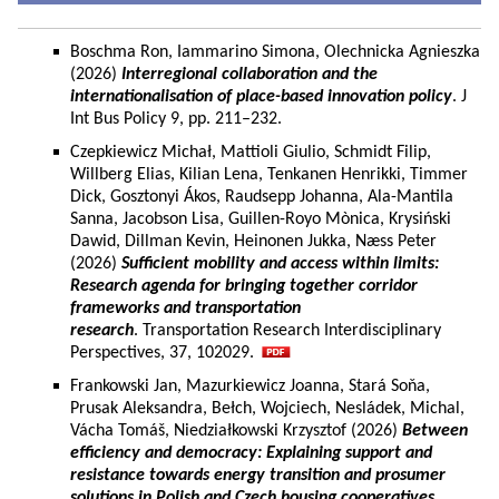
Boschma Ron, Iammarino Simona, Olechnicka Agnieszka
(2026)
Interregional collaboration and the
internationalisation of place-based innovation policy
. J
Int Bus Policy 9, pp. 211–232.
Czepkiewicz Michał, Mattioli Giulio, Schmidt Filip,
Willberg Elias, Kilian Lena, Tenkanen Henrikki, Timmer
Dick, Gosztonyi Ákos, Raudsepp Johanna, Ala-Mantila
Sanna, Jacobson Lisa, Guillen-Royo Mònica, Krysiński
Dawid, Dillman Kevin, Heinonen Jukka, Næss Peter
(2026)
Sufficient mobility and access within limits:
Research agenda for bringing together corridor
frameworks and transportation
research
. Transportation Research Interdisciplinary
Perspectives, 37, 102029.
Frankowski Jan, Mazurkiewicz Joanna, Stará Soňa,
Prusak Aleksandra, Bełch, Wojciech, Nesládek, Michal,
Vácha Tomáš, Niedziałkowski Krzysztof (2026)
Between
efficiency and democracy: Explaining support and
resistance towards energy transition and prosumer
solutions in Polish and Czech housing cooperatives.