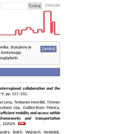
ENGLISH
wnika. Stosujemy je
Zamknij
. Kontynuując
zeglądarki.
nterregional collaboration and the
cy 9, pp. 211–232.
ilian Lena, Tenkanen Henrikki, Timmer
cobson Lisa, Guillen-Royo Mònica,
Sufficient mobility and access within
 frameworks and transportation
37, 102029.
andra, Bełch, Wojciech, Nesládek,