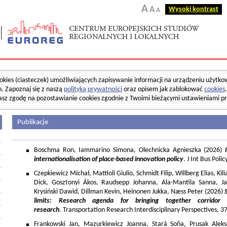
A
A
Wysoki kontrast
A
okies (ciasteczek) umożliwiających zapisywanie informacji na urządzeniu użytko
. Zapoznaj się z naszą
polityką prywatności
oraz opisem jak zablokować
cookies
asz zgodę na pozostawianie cookies zgodnie z Twoimi bieżącymi ustawieniami pr
Publikacje
Boschma Ron, Iammarino Simona, Olechnicka Agnieszka (2026)
I
internationalisation of place-based innovation policy
. J Int Bus Poli
Czepkiewicz Michał, Mattioli Giulio, Schmidt Filip, Willberg Elias, K
Dick, Gosztonyi Ákos, Raudsepp Johanna, Ala-Mantila Sanna, Ja
Krysiński Dawid, Dillman Kevin, Heinonen Jukka, Næss Peter (2026)
limits: Research agenda for bringing together corridor
research
. Transportation Research Interdisciplinary Perspectives, 
Frankowski Jan, Mazurkiewicz Joanna, Stará Soňa, Prusak Aleks