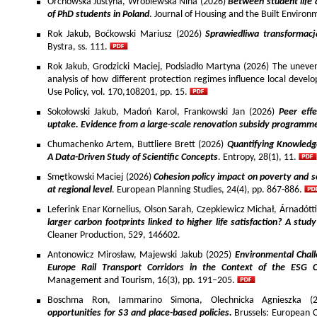
Orchowska Justyna, Wróblewska Nina (2026)
Between student life 
of PhD students in Poland
. Journal of Housing and the Built Environ
Rok Jakub, Boćkowski Mariusz (2026)
Sprawiedliwa transformac
Bystra, ss. 111.
Rok Jakub, Grodzicki Maciej, Podsiadło Martyna (2026) The uneven 
analysis of how different protection regimes influence local develo
Use Policy, vol. 170,108201, pp. 15.
Sokołowski Jakub, Madoń Karol, Frankowski Jan (2026)
Peer effe
uptake. Evidence from a large-scale renovation subsidy programm
Chumachenko Artem, Buttliere Brett (2026)
Quantifying Knowledg
A Data-Driven Study of Scientific Concepts
. Entropy, 28(1), 11.
Smętkowski Maciej (2026)
Cohesion policy impact on poverty and s
at regional level
. European Planning Studies, 24(4), pp. 867-886.
Leferink Enar Kornelius, Olson Sarah, Czepkiewicz Michał, Árnadótt
larger carbon footprints linked to higher life satisfaction? A stud
Cleaner Production, 529, 146602.
Antonowicz Mirosław, Majewski Jakub (2025)
Environmental Chall
Europe Rail Transport Corridors in the Context of the ESG 
Management and Tourism, 16(3), pp. 191–205.
Boschma Ron, Iammarino Simona, Olechnicka Agnieszka (2
opportunities for S3 and place-based policies.
Brussels: European 