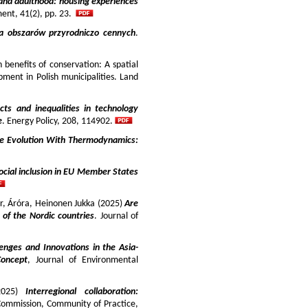
and adulthood: housing experiences
ment, 41(2), pp. 23.
ja obszarów przyrodniczo cennych
.
benefits of conservation: A spatial
pment in Polish municipalities. Land
cts and inequalities in technology
e
. Energy Policy, 208, 114902.
e Evolution With Thermodynamics:
ocial inclusion in EU Member States
ir, Áróra, Heinonen Jukka (2025)
Are
y of the Nordic countries
. Journal of
enges and Innovations in the Asia-
Concept
, Journal of Environmental
025)
Interregional collaboration:
Commission, Community of Practice,