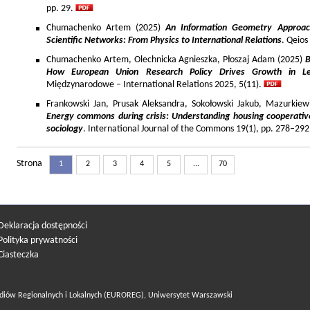
pp. 29.
Chumachenko Artem (2025)
An Information Geometry Approach
Scientific Networks: From Physics to International Relations
. Qeios
Chumachenko Artem, Olechnicka Agnieszka, Płoszaj Adam (2025)
B
How European Union Research Policy Drives Growth in Le
Międzynarodowe – International Relations 2025, 5(11).
Frankowski Jan, Prusak Aleksandra, Sokołowski Jakub, Mazurkiew
Energy commons during crisis: Understanding housing cooperativ
sociology
. International Journal of the Commons 19(1), pp. 278–292
Strona
1
2
3
4
5
...
70
Deklaracja dostępności
Polityka prywatności
Ciasteczka
diów Regionalnych i Lokalnych (EUROREG), Uniwersytet Warszawski