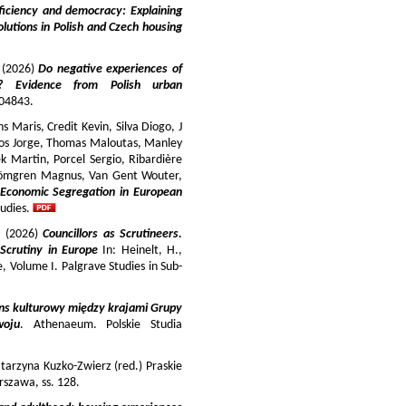
iciency and democracy: Explaining
lutions in Polish and Czech housing
y (2026)
Do negative experiences of
s? Evidence from Polish urban
 104843.
 Maris, Credit Kevin, Silva Diogo, J
iros Jorge, Thomas Maloutas, Manley
k Martin, Porcel Sergio, Ribardière
Strömgren Magnus, Van Gent Wouter,
-Economic Segregation in European
udies.
a (2026)
Councillors as Scrutineers.
Scrutiny in Europe
In: Heinelt, H.,
pe, Volume I. Palgrave Studies in Sub-
ns kulturowy między krajami Grupy
woju
. Athenaeum. Polskie Studia
tarzyna Kuzko-Zwierz (red.) Praskie
szawa, ss. 128.