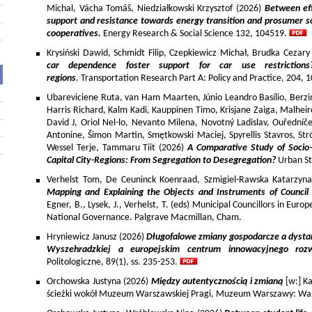
Michal, Vácha Tomáš, Niedziałkowski Krzysztof (2026)
Between eff
support and resistance towards energy transition and prosumer so
cooperatives.
Energy Research & Social Science 132, 104519.
Krysiński Dawid, Schmidt Filip, Czepkiewicz Michał, Brudka Cezar
car dependence foster support for car use restriction
regions
. Transportation Research Part A: Policy and Practice, 204,
Ubareviciene Ruta, van Ham Maarten, Júnio Leandro Basílio, Berzins
Harris Richard, Kalm Kadi, Kauppinen Timo, Krisjane Zaiga, Malhe
David J, Oriol Nel-lo, Nevanto Milena, Novotný Ladislav, Ouředníče
Antonine, Šimon Martin, Smętkowski Maciej, Spyrellis Stavros, 
Wessel Terje, Tammaru Tiit (2026)
A Comparative Study of Socio
Capital City-Regions: From Segregation to Desegregation?
Urban St
Verhelst Tom, De Ceuninck Koenraad, Szmigiel-Rawska Katarzyn
Mapping and Explaining the Objects and Instruments of Council 
Egner, B., Lysek, J., Verhelst, T. (eds) Municipal Councillors in Euro
National Governance. Palgrave Macmillan, Cham.
Hryniewicz Janusz (2026)
Długofalowe zmiany gospodarcze a dysta
Wyszehradzkiej a europejskim centrum innowacyjnego roz
Politologiczne, 89(1), ss. 235-253.
Orchowska Justyna (2026)
Między autentycznością i zmianą
[w:] Ka
ścieżki wokół Muzeum Warszawskiej Pragi, Muzeum Warszawy: War