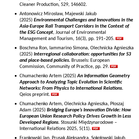
Cleaner Production, 529, 146602.
Antonowicz Mirosław, Majewski Jakub
(2025)
Environmental Challenges and Innovations in the
Asia-Europe Rail Transport Corridors in the Context of
the ESG Concept
, Journal of Environmental
Management and Tourism, 16(3), pp. 191–205.
Boschma Ron, Iammarino Simona, Olechnicka Agnieszka
(2025)
Interregional collaboration: opportunities for S3
and place-based policies.
Brussels: European
Commission, Community of Practice, pp. 29.
Chumachenko Artem (2025)
An Information Geometry
Approach to Analyzing Topic Evolution in Scientific
Networks: From Physics to International Relations
.
Qeios preprint.
Chumachenko Artem, Olechnicka Agnieszka, Płoszaj
Adam (2025)
Bridging Europe’s Innovation Divide: How
European Union Research Policy Drives Growth in Less
Developed Regions
. Stosunki Międzynarodowe –
International Relations 2025, 5(11).
Frankowski Jan, Prusak Aleksandra, Sokołowski Jakub,