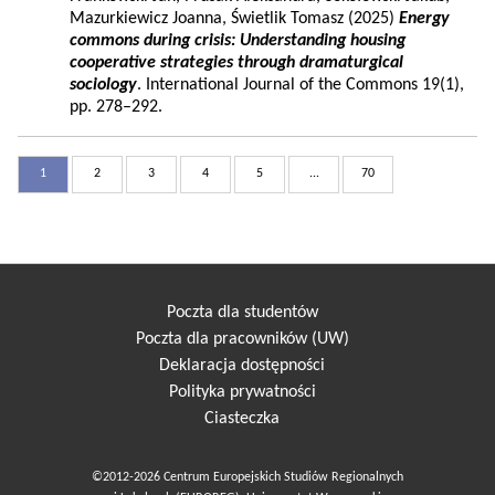
Mazurkiewicz Joanna, Świetlik Tomasz (2025)
Energy
commons during crisis: Understanding housing
cooperative strategies through dramaturgical
sociology
. International Journal of the Commons 19(1),
pp. 278–292.
1
2
3
4
5
...
70
Poczta dla studentów
Poczta dla pracowników (UW)
Deklaracja dostępności
Polityka prywatności
Ciasteczka
©2012-2026 Centrum Europejskich Studiów Regionalnych