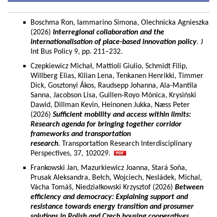
Boschma Ron, Iammarino Simona, Olechnicka Agnieszka
(2026)
Interregional collaboration and the
internationalisation of place-based innovation policy
. J
Int Bus Policy 9, pp. 211–232.
Czepkiewicz Michał, Mattioli Giulio, Schmidt Filip,
Willberg Elias, Kilian Lena, Tenkanen Henrikki, Timmer
Dick, Gosztonyi Ákos, Raudsepp Johanna, Ala-Mantila
Sanna, Jacobson Lisa, Guillen-Royo Mònica, Krysiński
Dawid, Dillman Kevin, Heinonen Jukka, Næss Peter
(2026)
Sufficient mobility and access within limits:
Research agenda for bringing together corridor
frameworks and transportation
research
. Transportation Research Interdisciplinary
Perspectives, 37, 102029.
Frankowski Jan, Mazurkiewicz Joanna, Stará Soňa,
Prusak Aleksandra, Bełch, Wojciech, Nesládek, Michal,
Vácha Tomáš, Niedziałkowski Krzysztof (2026)
Between
efficiency and democracy: Explaining support and
resistance towards energy transition and prosumer
solutions in Polish and Czech housing cooperatives.