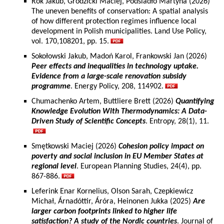
Rok Jakub, Grodzicki Maciej, Podsiadło Martyna (2026)
The uneven benefits of conservation: A spatial analysis
of how different protection regimes influence local
development in Polish municipalities. Land Use Policy,
vol. 170,108201, pp. 15.
Sokołowski Jakub, Madoń Karol, Frankowski Jan (2026)
Peer effects and inequalities in technology uptake.
Evidence from a large-scale renovation subsidy
programme
. Energy Policy, 208, 114902.
Chumachenko Artem, Buttliere Brett (2026)
Quantifying
Knowledge Evolution With Thermodynamics: A Data-
Driven Study of Scientific Concepts
. Entropy, 28(1), 11.
Smętkowski Maciej (2026)
Cohesion policy impact on
poverty and social inclusion in EU Member States at
regional level
. European Planning Studies, 24(4), pp.
867-886.
Leferink Enar Kornelius, Olson Sarah, Czepkiewicz
Michał, Árnadóttir, Áróra, Heinonen Jukka (2025)
Are
larger carbon footprints linked to higher life
satisfaction? A study of the Nordic countries
. Journal of