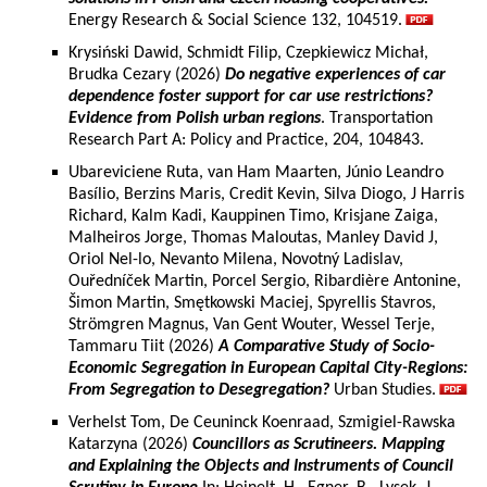
Energy Research & Social Science 132, 104519.
Krysiński Dawid, Schmidt Filip, Czepkiewicz Michał,
Brudka Cezary (2026)
Do negative experiences of car
dependence foster support for car use restrictions?
Evidence from Polish urban regions
. Transportation
Research Part A: Policy and Practice, 204, 104843.
Ubareviciene Ruta, van Ham Maarten, Júnio Leandro
Basílio, Berzins Maris, Credit Kevin, Silva Diogo, J Harris
Richard, Kalm Kadi, Kauppinen Timo, Krisjane Zaiga,
Malheiros Jorge, Thomas Maloutas, Manley David J,
Oriol Nel-lo, Nevanto Milena, Novotný Ladislav,
Ouředníček Martin, Porcel Sergio, Ribardière Antonine,
Šimon Martin, Smętkowski Maciej, Spyrellis Stavros,
Strömgren Magnus, Van Gent Wouter, Wessel Terje,
Tammaru Tiit (2026)
A Comparative Study of Socio-
Economic Segregation in European Capital City-Regions:
From Segregation to Desegregation?
Urban Studies.
Verhelst Tom, De Ceuninck Koenraad, Szmigiel-Rawska
Katarzyna (2026)
Councillors as Scrutineers. Mapping
and Explaining the Objects and Instruments of Council