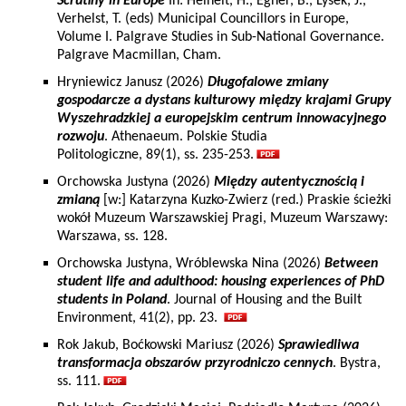
Scrutiny in Europe
In: Heinelt, H., Egner, B., Lysek, J.,
Verhelst, T. (eds) Municipal Councillors in Europe,
Volume I. Palgrave Studies in Sub-National Governance.
Palgrave Macmillan, Cham.
Hryniewicz Janusz (2026)
Długofalowe zmiany
gospodarcze a dystans kulturowy między krajami Grupy
Wyszehradzkiej a europejskim centrum innowacyjnego
rozwoju
. Athenaeum. Polskie Studia
Politologiczne, 89(1), ss. 235-253.
Orchowska Justyna (2026)
Między autentycznością i
zmianą
[w:] Katarzyna Kuzko-Zwierz (red.) Praskie ścieżki
wokół Muzeum Warszawskiej Pragi, Muzeum Warszawy:
Warszawa, ss. 128.
Orchowska Justyna, Wróblewska Nina (2026)
Between
student life and adulthood: housing experiences of PhD
students in Poland
. Journal of Housing and the Built
Environment, 41(2), pp. 23.
Rok Jakub, Boćkowski Mariusz (2026)
Sprawiedliwa
transformacja obszarów przyrodniczo cennych
. Bystra,
ss. 111.