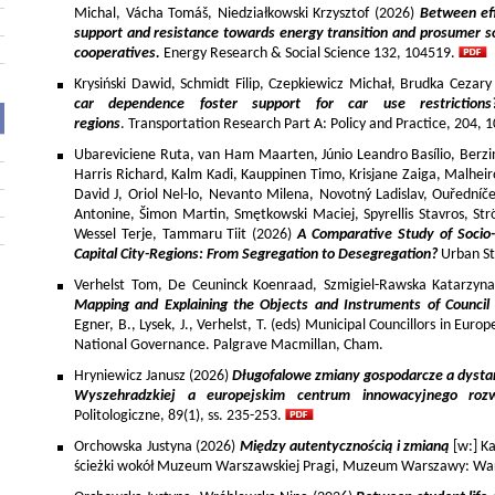
Michal, Vácha Tomáš, Niedziałkowski Krzysztof (2026)
Between eff
support and resistance towards energy transition and prosumer so
cooperatives.
Energy Research & Social Science 132, 104519.
Krysiński Dawid, Schmidt Filip, Czepkiewicz Michał, Brudka Cezar
car dependence foster support for car use restriction
regions
. Transportation Research Part A: Policy and Practice, 204,
Ubareviciene Ruta, van Ham Maarten, Júnio Leandro Basílio, Berzins
Harris Richard, Kalm Kadi, Kauppinen Timo, Krisjane Zaiga, Malhe
David J, Oriol Nel-lo, Nevanto Milena, Novotný Ladislav, Ouředníče
Antonine, Šimon Martin, Smętkowski Maciej, Spyrellis Stavros, 
Wessel Terje, Tammaru Tiit (2026)
A Comparative Study of Socio
Capital City-Regions: From Segregation to Desegregation?
Urban St
Verhelst Tom, De Ceuninck Koenraad, Szmigiel-Rawska Katarzyn
Mapping and Explaining the Objects and Instruments of Council 
Egner, B., Lysek, J., Verhelst, T. (eds) Municipal Councillors in Euro
National Governance. Palgrave Macmillan, Cham.
Hryniewicz Janusz (2026)
Długofalowe zmiany gospodarcze a dysta
Wyszehradzkiej a europejskim centrum innowacyjnego roz
Politologiczne, 89(1), ss. 235-253.
Orchowska Justyna (2026)
Między autentycznością i zmianą
[w:] Ka
ścieżki wokół Muzeum Warszawskiej Pragi, Muzeum Warszawy: War