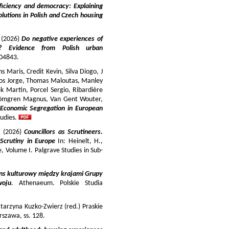
iciency and democracy: Explaining
lutions in Polish and Czech housing
y (2026)
Do negative experiences of
s? Evidence from Polish urban
 104843.
 Maris, Credit Kevin, Silva Diogo, J
iros Jorge, Thomas Maloutas, Manley
k Martin, Porcel Sergio, Ribardière
Strömgren Magnus, Van Gent Wouter,
-Economic Segregation in European
udies.
a (2026)
Councillors as Scrutineers.
Scrutiny in Europe
In: Heinelt, H.,
pe, Volume I. Palgrave Studies in Sub-
ns kulturowy między krajami Grupy
woju
. Athenaeum. Polskie Studia
tarzyna Kuzko-Zwierz (red.) Praskie
szawa, ss. 128.