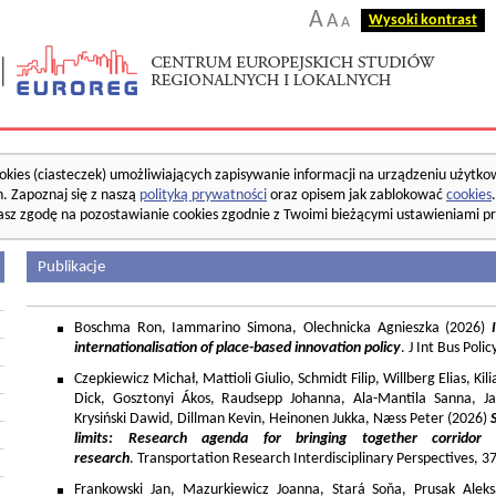
A
A
Wysoki kontrast
A
okies (ciasteczek) umożliwiających zapisywanie informacji na urządzeniu użytko
. Zapoznaj się z naszą
polityką prywatności
oraz opisem jak zablokować
cookies
asz zgodę na pozostawianie cookies zgodnie z Twoimi bieżącymi ustawieniami pr
Publikacje
Boschma Ron, Iammarino Simona, Olechnicka Agnieszka (2026)
I
internationalisation of place-based innovation policy
. J Int Bus Poli
Czepkiewicz Michał, Mattioli Giulio, Schmidt Filip, Willberg Elias, K
Dick, Gosztonyi Ákos, Raudsepp Johanna, Ala-Mantila Sanna, Ja
Krysiński Dawid, Dillman Kevin, Heinonen Jukka, Næss Peter (2026)
limits: Research agenda for bringing together corridor
research
. Transportation Research Interdisciplinary Perspectives, 
Frankowski Jan, Mazurkiewicz Joanna, Stará Soňa, Prusak Aleks