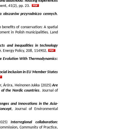
and adulthood: housing experiences
ment, 41(2), pp. 23.
ja obszarów przyrodniczo cennych
.
benefits of conservation: A spatial
pment in Polish municipalities. Land
cts and inequalities in technology
e
. Energy Policy, 208, 114902.
e Evolution With Thermodynamics:
ocial inclusion in EU Member States
ir, Áróra, Heinonen Jukka (2025)
Are
y of the Nordic countries
. Journal of
enges and Innovations in the Asia-
Concept
, Journal of Environmental
025)
Interregional collaboration:
Commission, Community of Practice,