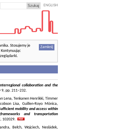
ENGLISH
wnika. Stosujemy je
Zamknij
. Kontynuując
zeglądarki.
nterregional collaboration and the
cy 9, pp. 211–232.
ilian Lena, Tenkanen Henrikki, Timmer
cobson Lisa, Guillen-Royo Mònica,
Sufficient mobility and access within
 frameworks and transportation
37, 102029.
andra, Bełch, Wojciech, Nesládek,