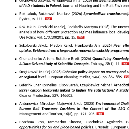
Orchowska Justyna, Wróblewska Nina (2026)
Between student life 
of PhD students in Poland
. Journal of Housing and the Built Environ
Rok Jakub, Boćkowski Mariusz (2026)
Sprawiedliwa transformac
Bystra, ss. 111.
Rok Jakub, Grodzicki Maciej, Podsiadło Martyna (2026) The uneven 
analysis of how different protection regimes influence local develo
Use Policy, vol. 170,108201, pp. 15.
Sokołowski Jakub, Madoń Karol, Frankowski Jan (2026)
Peer effe
uptake. Evidence from a large-scale renovation subsidy programm
Chumachenko Artem, Buttliere Brett (2026)
Quantifying Knowledg
A Data-Driven Study of Scientific Concepts
. Entropy, 28(1), 11.
Smętkowski Maciej (2026)
Cohesion policy impact on poverty and s
at regional level
. European Planning Studies, 24(4), pp. 867-886.
Leferink Enar Kornelius, Olson Sarah, Czepkiewicz Michał, Árnadótt
larger carbon footprints linked to higher life satisfaction? A stud
Cleaner Production, 529, 146602.
Antonowicz Mirosław, Majewski Jakub (2025)
Environmental Chall
Europe Rail Transport Corridors in the Context of the ESG 
Management and Tourism, 16(3), pp. 191–205.
Boschma Ron, Iammarino Simona, Olechnicka Agnieszka (2
opportunities for S3 and place-based policies.
Brussels: European 