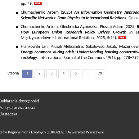
pp. 29.
Chumachenko Artem (2025)
An Information Geometry Approach
Scientific Networks: From Physics to International Relations
. Qeios
Chumachenko Artem, Olechnicka Agnieszka, Płoszaj Adam (2025)
B
How European Union Research Policy Drives Growth in Le
Międzynarodowe – International Relations 2025, 5(11).
Frankowski Jan, Prusak Aleksandra, Sokołowski Jakub, Mazurkiew
Energy commons during crisis: Understanding housing cooperativ
sociology
. International Journal of the Commons 19(1), pp. 278–292
Strona
1
2
3
4
5
...
70
Deklaracja dostępności
Polityka prywatności
Ciasteczka
diów Regionalnych i Lokalnych (EUROREG), Uniwersytet Warszawski