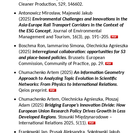
Cleaner Production, 529, 146602.
Antonowicz Mirosław, Majewski Jakub
(2025)
Environmental Challenges and Innovations in the
Asia-Europe Rail Transport Corridors in the Context of
the ESG Concept
, Journal of Environmental
Management and Tourism, 16(3), pp. 191–205.
Boschma Ron, Iammarino Simona, Olechnicka Agnieszka
(2025)
Interregional collaboration: opportunities for S3
and place-based policies.
Brussels: European
Commission, Community of Practice, pp. 29.
Chumachenko Artem (2025)
An Information Geometry
Approach to Analyzing Topic Evolution in Scientific
Networks: From Physics to International Relations
.
Qeios preprint.
Chumachenko Artem, Olechnicka Agnieszka, Płoszaj
Adam (2025)
Bridging Europe’s Innovation Divide: How
European Union Research Policy Drives Growth in Less
Developed Regions
. Stosunki Międzynarodowe –
International Relations 2025, 5(11).
Frankowski Jan, Prusak Aleksandra, Sokołowski Jakub,