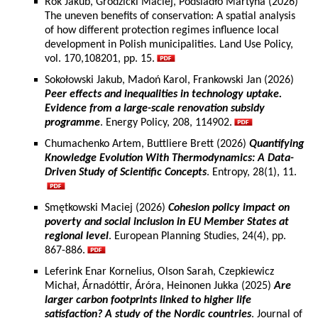
Rok Jakub, Grodzicki Maciej, Podsiadło Martyna (2026)
The uneven benefits of conservation: A spatial analysis
of how different protection regimes influence local
development in Polish municipalities. Land Use Policy,
vol. 170,108201, pp. 15.
Sokołowski Jakub, Madoń Karol, Frankowski Jan (2026)
Peer effects and inequalities in technology uptake.
Evidence from a large-scale renovation subsidy
programme
. Energy Policy, 208, 114902.
Chumachenko Artem, Buttliere Brett (2026)
Quantifying
Knowledge Evolution With Thermodynamics: A Data-
Driven Study of Scientific Concepts
. Entropy, 28(1), 11.
Smętkowski Maciej (2026)
Cohesion policy impact on
poverty and social inclusion in EU Member States at
regional level
. European Planning Studies, 24(4), pp.
867-886.
Leferink Enar Kornelius, Olson Sarah, Czepkiewicz
Michał, Árnadóttir, Áróra, Heinonen Jukka (2025)
Are
larger carbon footprints linked to higher life
satisfaction? A study of the Nordic countries
. Journal of