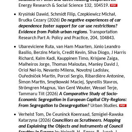
Energy Research & Social Science 132, 104519.
Krysiński Dawid, Schmidt Filip, Czepkiewicz Michał,
Brudka Cezary (2026)
Do negative experiences of car
dependence foster support for car use restrictions?
Evidence from Polish urban regions
. Transportation
Research Part A: Policy and Practice, 204, 104843.
Ubareviciene Ruta, van Ham Maarten, Júnio Leandro
Basílio, Berzins Maris, Credit Kevin, Silva Diogo, J Harris
Richard, Kalm Kadi, Kauppinen Timo, Krisjane Zaiga,
Malheiros Jorge, Thomas Maloutas, Manley David J,
Oriol Nel-lo, Nevanto Milena, Novotný Ladislav,
Ouředníček Martin, Porcel Sergio, Ribardière Antonine,
Šimon Martin, Smętkowski Maciej, Spyrellis Stavros,
Strömgren Magnus, Van Gent Wouter, Wessel Terje,
Tammaru Tiit (2026)
A Comparative Study of Socio-
Economic Segregation in European Capital City-Regions:
From Segregation to Desegregation?
Urban Studies.
Verhelst Tom, De Ceuninck Koenraad, Szmigiel-Rawska
Katarzyna (2026)
Councillors as Scrutineers. Mapping
and Explaining the Objects and Instruments of Council