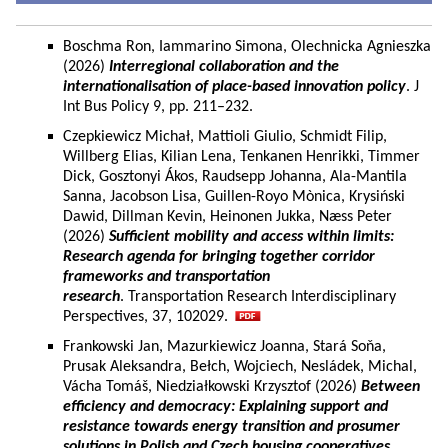
Boschma Ron, Iammarino Simona, Olechnicka Agnieszka
(2026)
Interregional collaboration and the
internationalisation of place-based innovation policy
. J
Int Bus Policy 9, pp. 211–232.
Czepkiewicz Michał, Mattioli Giulio, Schmidt Filip,
Willberg Elias, Kilian Lena, Tenkanen Henrikki, Timmer
Dick, Gosztonyi Ákos, Raudsepp Johanna, Ala-Mantila
Sanna, Jacobson Lisa, Guillen-Royo Mònica, Krysiński
Dawid, Dillman Kevin, Heinonen Jukka, Næss Peter
(2026)
Sufficient mobility and access within limits:
Research agenda for bringing together corridor
frameworks and transportation
research
. Transportation Research Interdisciplinary
Perspectives, 37, 102029.
Frankowski Jan, Mazurkiewicz Joanna, Stará Soňa,
Prusak Aleksandra, Bełch, Wojciech, Nesládek, Michal,
Vácha Tomáš, Niedziałkowski Krzysztof (2026)
Between
efficiency and democracy: Explaining support and
resistance towards energy transition and prosumer
solutions in Polish and Czech housing cooperatives.