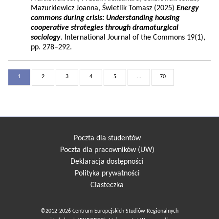
Mazurkiewicz Joanna, Świetlik Tomasz (2025)
Energy
commons during crisis: Understanding housing
cooperative strategies through dramaturgical
sociology
. International Journal of the Commons 19(1),
pp. 278–292.
1
2
3
4
5
...
70
Poczta dla studentów
Poczta dla pracowników (UW)
Deklaracja dostępności
Polityka prywatności
Ciasteczka
©2012-2026 Centrum Europejskich Studiów Regionalnych