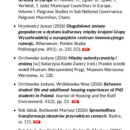
Scrutiny in Europe
In: Heinelt, H., Egner, B., Lysek, J.,
Verhelst, T. (eds) Municipal Councillors in Europe,
Volume I. Palgrave Studies in Sub-National Governance.
Palgrave Macmillan, Cham.
Hryniewicz Janusz (2026)
Długofalowe zmiany
gospodarcze a dystans kulturowy między krajami Grupy
Wyszehradzkiej a europejskim centrum innowacyjnego
rozwoju
. Athenaeum. Polskie Studia
Politologiczne, 89(1), ss. 235-253.
Orchowska Justyna (2026)
Między autentycznością i
zmianą
[w:] Katarzyna Kuzko-Zwierz (red.) Praskie ścieżki
wokół Muzeum Warszawskiej Pragi, Muzeum Warszawy:
Warszawa, ss. 128.
Orchowska Justyna, Wróblewska Nina (2026)
Between
student life and adulthood: housing experiences of PhD
students in Poland
. Journal of Housing and the Built
Environment, 41(2), pp. 23.
Rok Jakub, Boćkowski Mariusz (2026)
Sprawiedliwa
transformacja obszarów przyrodniczo cennych
. Bystra,
ss. 111.