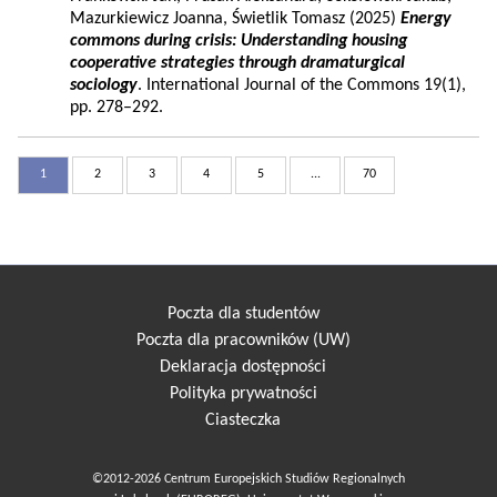
Mazurkiewicz Joanna, Świetlik Tomasz (2025)
Energy
commons during crisis: Understanding housing
cooperative strategies through dramaturgical
sociology
. International Journal of the Commons 19(1),
pp. 278–292.
1
2
3
4
5
...
70
Poczta dla studentów
Poczta dla pracowników (UW)
Deklaracja dostępności
Polityka prywatności
Ciasteczka
©2012-2026 Centrum Europejskich Studiów Regionalnych