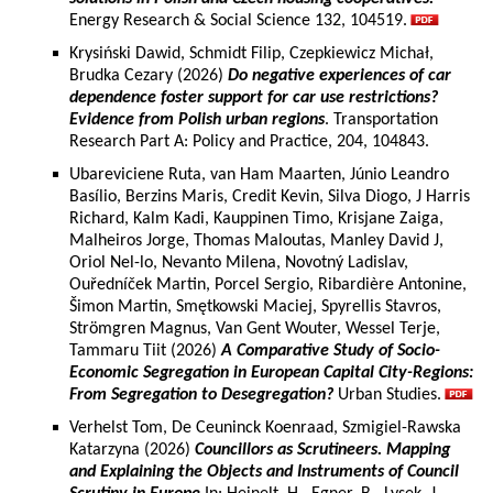
Energy Research & Social Science 132, 104519.
Krysiński Dawid, Schmidt Filip, Czepkiewicz Michał,
Brudka Cezary (2026)
Do negative experiences of car
dependence foster support for car use restrictions?
Evidence from Polish urban regions
. Transportation
Research Part A: Policy and Practice, 204, 104843.
Ubareviciene Ruta, van Ham Maarten, Júnio Leandro
Basílio, Berzins Maris, Credit Kevin, Silva Diogo, J Harris
Richard, Kalm Kadi, Kauppinen Timo, Krisjane Zaiga,
Malheiros Jorge, Thomas Maloutas, Manley David J,
Oriol Nel-lo, Nevanto Milena, Novotný Ladislav,
Ouředníček Martin, Porcel Sergio, Ribardière Antonine,
Šimon Martin, Smętkowski Maciej, Spyrellis Stavros,
Strömgren Magnus, Van Gent Wouter, Wessel Terje,
Tammaru Tiit (2026)
A Comparative Study of Socio-
Economic Segregation in European Capital City-Regions:
From Segregation to Desegregation?
Urban Studies.
Verhelst Tom, De Ceuninck Koenraad, Szmigiel-Rawska
Katarzyna (2026)
Councillors as Scrutineers. Mapping
and Explaining the Objects and Instruments of Council