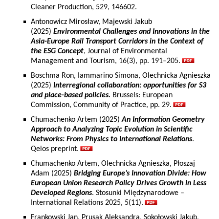
Cleaner Production, 529, 146602.
Antonowicz Mirosław, Majewski Jakub
(2025)
Environmental Challenges and Innovations in the
Asia-Europe Rail Transport Corridors in the Context of
the ESG Concept
, Journal of Environmental
Management and Tourism, 16(3), pp. 191–205.
Boschma Ron, Iammarino Simona, Olechnicka Agnieszka
(2025)
Interregional collaboration: opportunities for S3
and place-based policies.
Brussels: European
Commission, Community of Practice, pp. 29.
Chumachenko Artem (2025)
An Information Geometry
Approach to Analyzing Topic Evolution in Scientific
Networks: From Physics to International Relations
.
Qeios preprint.
Chumachenko Artem, Olechnicka Agnieszka, Płoszaj
Adam (2025)
Bridging Europe’s Innovation Divide: How
European Union Research Policy Drives Growth in Less
Developed Regions
. Stosunki Międzynarodowe –
International Relations 2025, 5(11).
Frankowski Jan, Prusak Aleksandra, Sokołowski Jakub,