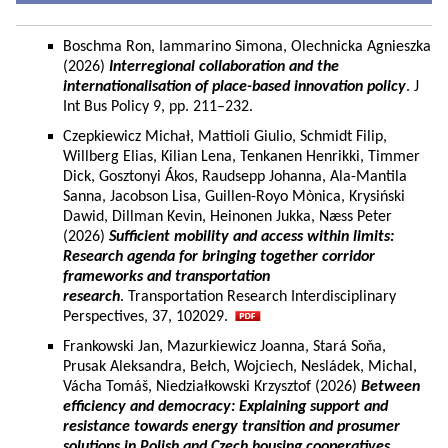
Boschma Ron, Iammarino Simona, Olechnicka Agnieszka
(2026)
Interregional collaboration and the
internationalisation of place-based innovation policy
. J
Int Bus Policy 9, pp. 211–232.
Czepkiewicz Michał, Mattioli Giulio, Schmidt Filip,
Willberg Elias, Kilian Lena, Tenkanen Henrikki, Timmer
Dick, Gosztonyi Ákos, Raudsepp Johanna, Ala-Mantila
Sanna, Jacobson Lisa, Guillen-Royo Mònica, Krysiński
Dawid, Dillman Kevin, Heinonen Jukka, Næss Peter
(2026)
Sufficient mobility and access within limits:
Research agenda for bringing together corridor
frameworks and transportation
research
. Transportation Research Interdisciplinary
Perspectives, 37, 102029.
Frankowski Jan, Mazurkiewicz Joanna, Stará Soňa,
Prusak Aleksandra, Bełch, Wojciech, Nesládek, Michal,
Vácha Tomáš, Niedziałkowski Krzysztof (2026)
Between
efficiency and democracy: Explaining support and
resistance towards energy transition and prosumer
solutions in Polish and Czech housing cooperatives.