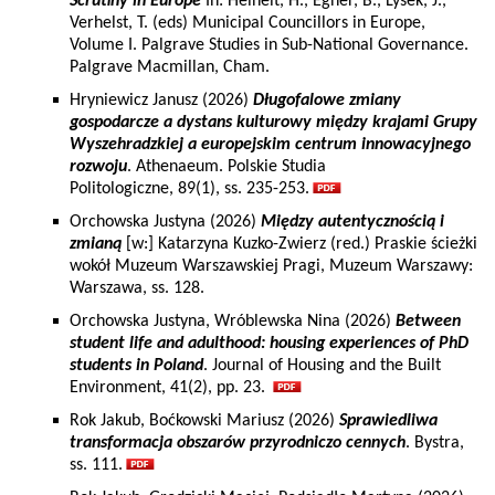
Scrutiny in Europe
In: Heinelt, H., Egner, B., Lysek, J.,
Verhelst, T. (eds) Municipal Councillors in Europe,
Volume I. Palgrave Studies in Sub-National Governance.
Palgrave Macmillan, Cham.
Hryniewicz Janusz (2026)
Długofalowe zmiany
gospodarcze a dystans kulturowy między krajami Grupy
Wyszehradzkiej a europejskim centrum innowacyjnego
rozwoju
. Athenaeum. Polskie Studia
Politologiczne, 89(1), ss. 235-253.
Orchowska Justyna (2026)
Między autentycznością i
zmianą
[w:] Katarzyna Kuzko-Zwierz (red.) Praskie ścieżki
wokół Muzeum Warszawskiej Pragi, Muzeum Warszawy:
Warszawa, ss. 128.
Orchowska Justyna, Wróblewska Nina (2026)
Between
student life and adulthood: housing experiences of PhD
students in Poland
. Journal of Housing and the Built
Environment, 41(2), pp. 23.
Rok Jakub, Boćkowski Mariusz (2026)
Sprawiedliwa
transformacja obszarów przyrodniczo cennych
. Bystra,
ss. 111.