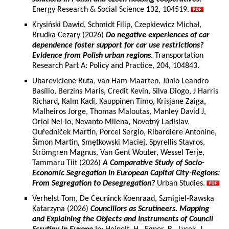
Energy Research & Social Science 132, 104519.
Krysiński Dawid, Schmidt Filip, Czepkiewicz Michał,
Brudka Cezary (2026)
Do negative experiences of car
dependence foster support for car use restrictions?
Evidence from Polish urban regions
. Transportation
Research Part A: Policy and Practice, 204, 104843.
Ubareviciene Ruta, van Ham Maarten, Júnio Leandro
Basílio, Berzins Maris, Credit Kevin, Silva Diogo, J Harris
Richard, Kalm Kadi, Kauppinen Timo, Krisjane Zaiga,
Malheiros Jorge, Thomas Maloutas, Manley David J,
Oriol Nel-lo, Nevanto Milena, Novotný Ladislav,
Ouředníček Martin, Porcel Sergio, Ribardière Antonine,
Šimon Martin, Smętkowski Maciej, Spyrellis Stavros,
Strömgren Magnus, Van Gent Wouter, Wessel Terje,
Tammaru Tiit (2026)
A Comparative Study of Socio-
Economic Segregation in European Capital City-Regions:
From Segregation to Desegregation?
Urban Studies.
Verhelst Tom, De Ceuninck Koenraad, Szmigiel-Rawska
Katarzyna (2026)
Councillors as Scrutineers. Mapping
and Explaining the Objects and Instruments of Council