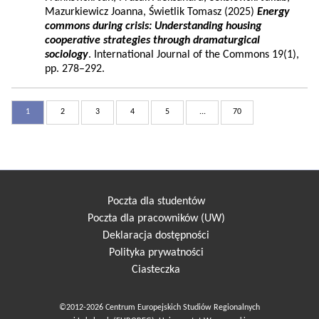
Mazurkiewicz Joanna, Świetlik Tomasz (2025)
Energy
commons during crisis: Understanding housing
cooperative strategies through dramaturgical
sociology
. International Journal of the Commons 19(1),
pp. 278–292.
1
2
3
4
5
...
70
Poczta dla studentów
Poczta dla pracowników (UW)
Deklaracja dostępności
Polityka prywatności
Ciasteczka
©2012-2026 Centrum Europejskich Studiów Regionalnych