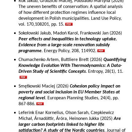
Rok Jakub, Grodzicki Maciej, Podsiadło Martyna (2026)
The uneven benefits of conservation: A spatial analysis
of how different protection regimes influence local
development in Polish municipalities. Land Use Policy,
vol. 170,108201, pp. 15.
Sokołowski Jakub, Madoń Karol, Frankowski Jan (2026)
Peer effects and inequalities in technology uptake.
Evidence from a large-scale renovation subsidy
programme
. Energy Policy, 208, 114902.
Chumachenko Artem, Buttliere Brett (2026)
Quantifying
Knowledge Evolution With Thermodynamics: A Data-
Driven Study of Scientific Concepts
. Entropy, 28(1), 11.
Smętkowski Maciej (2026)
Cohesion policy impact on
poverty and social inclusion in EU Member States at
regional level
. European Planning Studies, 24(4), pp.
867-886.
Leferink Enar Kornelius, Olson Sarah, Czepkiewicz
Michał, Árnadóttir, Áróra, Heinonen Jukka (2025)
Are
larger carbon footprints linked to higher life
satisfaction? A study of the Nordic countries
. Journal of