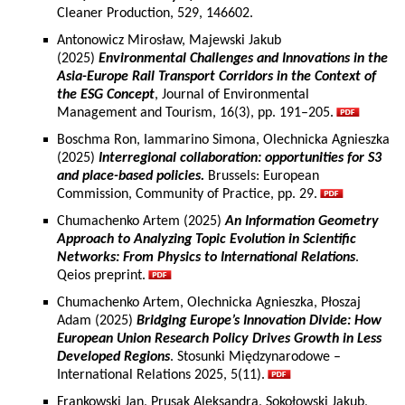
Cleaner Production, 529, 146602.
Antonowicz Mirosław, Majewski Jakub
(2025)
Environmental Challenges and Innovations in the
Asia-Europe Rail Transport Corridors in the Context of
the ESG Concept
, Journal of Environmental
Management and Tourism, 16(3), pp. 191–205.
Boschma Ron, Iammarino Simona, Olechnicka Agnieszka
(2025)
Interregional collaboration: opportunities for S3
and place-based policies.
Brussels: European
Commission, Community of Practice, pp. 29.
Chumachenko Artem (2025)
An Information Geometry
Approach to Analyzing Topic Evolution in Scientific
Networks: From Physics to International Relations
.
Qeios preprint.
Chumachenko Artem, Olechnicka Agnieszka, Płoszaj
Adam (2025)
Bridging Europe’s Innovation Divide: How
European Union Research Policy Drives Growth in Less
Developed Regions
. Stosunki Międzynarodowe –
International Relations 2025, 5(11).
Frankowski Jan, Prusak Aleksandra, Sokołowski Jakub,