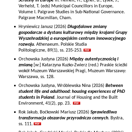
Scrutiny in Europe
In: Heinelt, H., Egner, B., Lysek, J.,
Verhelst, T. (eds) Municipal Councillors in Europe,
Volume I. Palgrave Studies in Sub-National Governance.
Palgrave Macmillan, Cham.
Hryniewicz Janusz (2026)
Długofalowe zmiany
gospodarcze a dystans kulturowy między krajami Grupy
Wyszehradzkiej a europejskim centrum innowacyjnego
rozwoju
. Athenaeum. Polskie Studia
Politologiczne, 89(1), ss. 235-253.
Orchowska Justyna (2026)
Między autentycznością i
zmianą
[w:] Katarzyna Kuzko-Zwierz (red.) Praskie ścieżki
wokół Muzeum Warszawskiej Pragi, Muzeum Warszawy:
Warszawa, ss. 128.
Orchowska Justyna, Wróblewska Nina (2026)
Between
student life and adulthood: housing experiences of PhD
students in Poland
. Journal of Housing and the Built
Environment, 41(2), pp. 23.
Rok Jakub, Boćkowski Mariusz (2026)
Sprawiedliwa
transformacja obszarów przyrodniczo cennych
. Bystra,
ss. 111.