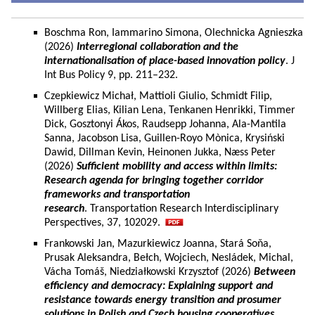
Boschma Ron, Iammarino Simona, Olechnicka Agnieszka
(2026)
Interregional collaboration and the
internationalisation of place-based innovation policy
. J
Int Bus Policy 9, pp. 211–232.
Czepkiewicz Michał, Mattioli Giulio, Schmidt Filip,
Willberg Elias, Kilian Lena, Tenkanen Henrikki, Timmer
Dick, Gosztonyi Ákos, Raudsepp Johanna, Ala-Mantila
Sanna, Jacobson Lisa, Guillen-Royo Mònica, Krysiński
Dawid, Dillman Kevin, Heinonen Jukka, Næss Peter
(2026)
Sufficient mobility and access within limits:
Research agenda for bringing together corridor
frameworks and transportation
research
. Transportation Research Interdisciplinary
Perspectives, 37, 102029.
Frankowski Jan, Mazurkiewicz Joanna, Stará Soňa,
Prusak Aleksandra, Bełch, Wojciech, Nesládek, Michal,
Vácha Tomáš, Niedziałkowski Krzysztof (2026)
Between
efficiency and democracy: Explaining support and
resistance towards energy transition and prosumer
solutions in Polish and Czech housing cooperatives.