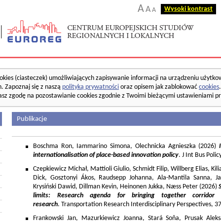
A
A
Wysoki kontrast
A
okies (ciasteczek) umożliwiających zapisywanie informacji na urządzeniu użytko
. Zapoznaj się z naszą
polityką prywatności
oraz opisem jak zablokować
cookies
asz zgodę na pozostawianie cookies zgodnie z Twoimi bieżącymi ustawieniami pr
Publikacje
Boschma Ron, Iammarino Simona, Olechnicka Agnieszka (2026)
I
internationalisation of place-based innovation policy
. J Int Bus Poli
Czepkiewicz Michał, Mattioli Giulio, Schmidt Filip, Willberg Elias, K
Dick, Gosztonyi Ákos, Raudsepp Johanna, Ala-Mantila Sanna, Ja
Krysiński Dawid, Dillman Kevin, Heinonen Jukka, Næss Peter (2026)
limits: Research agenda for bringing together corridor
research
. Transportation Research Interdisciplinary Perspectives, 
Frankowski Jan, Mazurkiewicz Joanna, Stará Soňa, Prusak Aleks