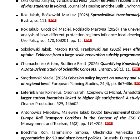
Orchowska Justyna, Wróblewska Nina (2026)
Between student life 
of PhD students in Poland
. Journal of Housing and the Built Environ
Rok Jakub, Boćkowski Mariusz (2026)
Sprawiedliwa transformac
Bystra, ss. 111.
Rok Jakub, Grodzicki Maciej, Podsiadło Martyna (2026) The uneven 
analysis of how different protection regimes influence local develo
Use Policy, vol. 170,108201, pp. 15.
Sokołowski Jakub, Madoń Karol, Frankowski Jan (2026)
Peer effe
uptake. Evidence from a large-scale renovation subsidy programm
Chumachenko Artem, Buttliere Brett (2026)
Quantifying Knowledg
A Data-Driven Study of Scientific Concepts
. Entropy, 28(1), 11.
Smętkowski Maciej (2026)
Cohesion policy impact on poverty and s
at regional level
. European Planning Studies, 24(4), pp. 867-886.
Leferink Enar Kornelius, Olson Sarah, Czepkiewicz Michał, Árnadótt
larger carbon footprints linked to higher life satisfaction? A stud
Cleaner Production, 529, 146602.
Antonowicz Mirosław, Majewski Jakub (2025)
Environmental Chall
Europe Rail Transport Corridors in the Context of the ESG 
Management and Tourism, 16(3), pp. 191–205.
Boschma Ron, Iammarino Simona, Olechnicka Agnieszka (2
opportunities for S3 and place-based policies.
Brussels: European 