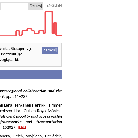
ENGLISH
wnika. Stosujemy je
Zamknij
. Kontynuując
zeglądarki.
nterregional collaboration and the
cy 9, pp. 211–232.
ilian Lena, Tenkanen Henrikki, Timmer
cobson Lisa, Guillen-Royo Mònica,
Sufficient mobility and access within
 frameworks and transportation
37, 102029.
andra, Bełch, Wojciech, Nesládek,