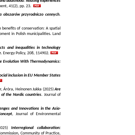
and adulthood: housing experiences
ment, 41(2), pp. 23.
ja obszarów przyrodniczo cennych
.
benefits of conservation: A spatial
pment in Polish municipalities. Land
cts and inequalities in technology
e
. Energy Policy, 208, 114902.
e Evolution With Thermodynamics:
ocial inclusion in EU Member States
ir, Áróra, Heinonen Jukka (2025)
Are
y of the Nordic countries
. Journal of
enges and Innovations in the Asia-
Concept
, Journal of Environmental
025)
Interregional collaboration:
Commission, Community of Practice,