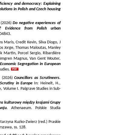
iciency and democracy: Explaining
lutions in Polish and Czech housing
y (2026)
Do negative experiences of
s? Evidence from Polish urban
 104843.
 Maris, Credit Kevin, Silva Diogo, J
iros Jorge, Thomas Maloutas, Manley
k Martin, Porcel Sergio, Ribardière
Strömgren Magnus, Van Gent Wouter,
-Economic Segregation in European
udies.
a (2026)
Councillors as Scrutineers.
Scrutiny in Europe
In: Heinelt, H.,
pe, Volume I. Palgrave Studies in Sub-
ns kulturowy między krajami Grupy
woju
. Athenaeum. Polskie Studia
tarzyna Kuzko-Zwierz (red.) Praskie
szawa, ss. 128.