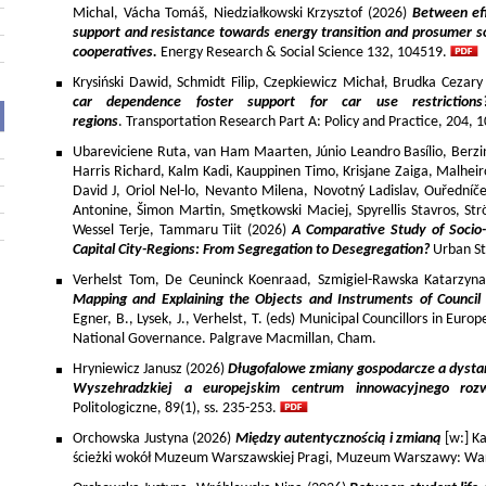
Michal, Vácha Tomáš, Niedziałkowski Krzysztof (2026)
Between eff
support and resistance towards energy transition and prosumer so
cooperatives.
Energy Research & Social Science 132, 104519.
Krysiński Dawid, Schmidt Filip, Czepkiewicz Michał, Brudka Cezar
car dependence foster support for car use restriction
regions
. Transportation Research Part A: Policy and Practice, 204,
Ubareviciene Ruta, van Ham Maarten, Júnio Leandro Basílio, Berzins
Harris Richard, Kalm Kadi, Kauppinen Timo, Krisjane Zaiga, Malhe
David J, Oriol Nel-lo, Nevanto Milena, Novotný Ladislav, Ouředníče
Antonine, Šimon Martin, Smętkowski Maciej, Spyrellis Stavros, 
Wessel Terje, Tammaru Tiit (2026)
A Comparative Study of Socio
Capital City-Regions: From Segregation to Desegregation?
Urban St
Verhelst Tom, De Ceuninck Koenraad, Szmigiel-Rawska Katarzyn
Mapping and Explaining the Objects and Instruments of Council 
Egner, B., Lysek, J., Verhelst, T. (eds) Municipal Councillors in Euro
National Governance. Palgrave Macmillan, Cham.
Hryniewicz Janusz (2026)
Długofalowe zmiany gospodarcze a dysta
Wyszehradzkiej a europejskim centrum innowacyjnego roz
Politologiczne, 89(1), ss. 235-253.
Orchowska Justyna (2026)
Między autentycznością i zmianą
[w:] Ka
ścieżki wokół Muzeum Warszawskiej Pragi, Muzeum Warszawy: War