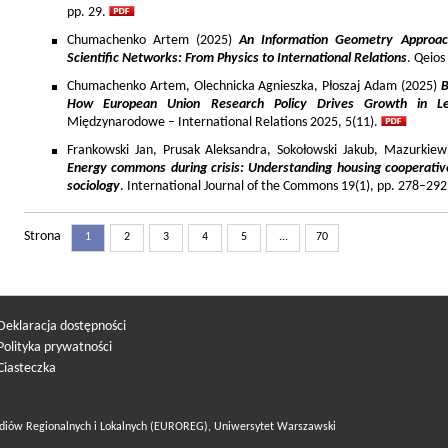
pp. 29.
Chumachenko Artem (2025)
An Information Geometry Approach
Scientific Networks: From Physics to International Relations
. Qeios
Chumachenko Artem, Olechnicka Agnieszka, Płoszaj Adam (2025)
B
How European Union Research Policy Drives Growth in Le
Międzynarodowe – International Relations 2025, 5(11).
Frankowski Jan, Prusak Aleksandra, Sokołowski Jakub, Mazurkiew
Energy commons during crisis: Understanding housing cooperativ
sociology
. International Journal of the Commons 19(1), pp. 278–292
Strona
1
2
3
4
5
...
70
Deklaracja dostępności
Polityka prywatności
Ciasteczka
diów Regionalnych i Lokalnych (EUROREG), Uniwersytet Warszawski