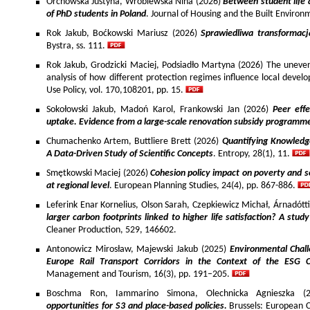
Orchowska Justyna, Wróblewska Nina (2026)
Between student life 
of PhD students in Poland
. Journal of Housing and the Built Environ
Rok Jakub, Boćkowski Mariusz (2026)
Sprawiedliwa transformac
Bystra, ss. 111.
Rok Jakub, Grodzicki Maciej, Podsiadło Martyna (2026) The uneven 
analysis of how different protection regimes influence local develo
Use Policy, vol. 170,108201, pp. 15.
Sokołowski Jakub, Madoń Karol, Frankowski Jan (2026)
Peer effe
uptake. Evidence from a large-scale renovation subsidy programm
Chumachenko Artem, Buttliere Brett (2026)
Quantifying Knowledg
A Data-Driven Study of Scientific Concepts
. Entropy, 28(1), 11.
Smętkowski Maciej (2026)
Cohesion policy impact on poverty and s
at regional level
. European Planning Studies, 24(4), pp. 867-886.
Leferink Enar Kornelius, Olson Sarah, Czepkiewicz Michał, Árnadótt
larger carbon footprints linked to higher life satisfaction? A stud
Cleaner Production, 529, 146602.
Antonowicz Mirosław, Majewski Jakub (2025)
Environmental Chall
Europe Rail Transport Corridors in the Context of the ESG 
Management and Tourism, 16(3), pp. 191–205.
Boschma Ron, Iammarino Simona, Olechnicka Agnieszka (2
opportunities for S3 and place-based policies.
Brussels: European 