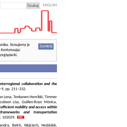
ENGLISH
wnika. Stosujemy je
Zamknij
. Kontynuując
zeglądarki.
nterregional collaboration and the
cy 9, pp. 211–232.
ilian Lena, Tenkanen Henrikki, Timmer
cobson Lisa, Guillen-Royo Mònica,
Sufficient mobility and access within
 frameworks and transportation
37, 102029.
andra, Bełch, Wojciech, Nesládek,