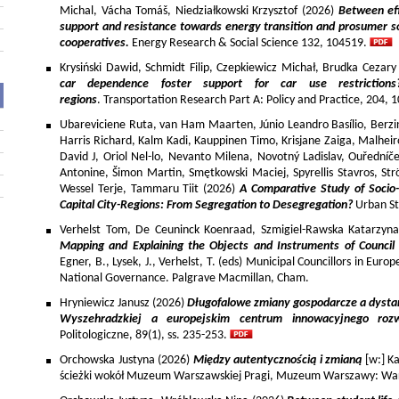
Michal, Vácha Tomáš, Niedziałkowski Krzysztof (2026)
Between eff
support and resistance towards energy transition and prosumer so
cooperatives.
Energy Research & Social Science 132, 104519.
Krysiński Dawid, Schmidt Filip, Czepkiewicz Michał, Brudka Cezar
car dependence foster support for car use restriction
regions
. Transportation Research Part A: Policy and Practice, 204,
Ubareviciene Ruta, van Ham Maarten, Júnio Leandro Basílio, Berzins
Harris Richard, Kalm Kadi, Kauppinen Timo, Krisjane Zaiga, Malhe
David J, Oriol Nel-lo, Nevanto Milena, Novotný Ladislav, Ouředníče
Antonine, Šimon Martin, Smętkowski Maciej, Spyrellis Stavros, 
Wessel Terje, Tammaru Tiit (2026)
A Comparative Study of Socio
Capital City-Regions: From Segregation to Desegregation?
Urban St
Verhelst Tom, De Ceuninck Koenraad, Szmigiel-Rawska Katarzyn
Mapping and Explaining the Objects and Instruments of Council 
Egner, B., Lysek, J., Verhelst, T. (eds) Municipal Councillors in Euro
National Governance. Palgrave Macmillan, Cham.
Hryniewicz Janusz (2026)
Długofalowe zmiany gospodarcze a dysta
Wyszehradzkiej a europejskim centrum innowacyjnego roz
Politologiczne, 89(1), ss. 235-253.
Orchowska Justyna (2026)
Między autentycznością i zmianą
[w:] Ka
ścieżki wokół Muzeum Warszawskiej Pragi, Muzeum Warszawy: War