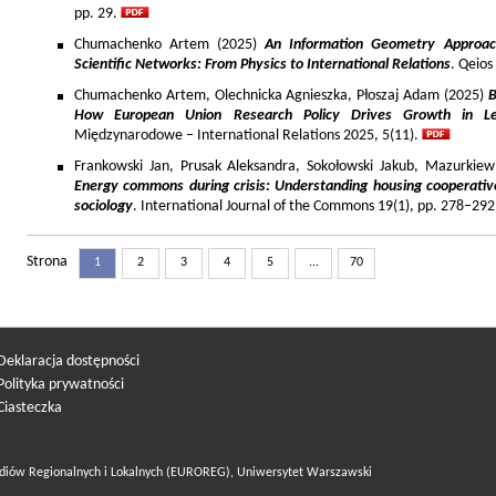
pp. 29.
Chumachenko Artem (2025)
An Information Geometry Approach
Scientific Networks: From Physics to International Relations
. Qeios
Chumachenko Artem, Olechnicka Agnieszka, Płoszaj Adam (2025)
B
How European Union Research Policy Drives Growth in Le
Międzynarodowe – International Relations 2025, 5(11).
Frankowski Jan, Prusak Aleksandra, Sokołowski Jakub, Mazurkiew
Energy commons during crisis: Understanding housing cooperativ
sociology
. International Journal of the Commons 19(1), pp. 278–292
Strona
1
2
3
4
5
...
70
Deklaracja dostępności
Polityka prywatności
Ciasteczka
diów Regionalnych i Lokalnych (EUROREG), Uniwersytet Warszawski