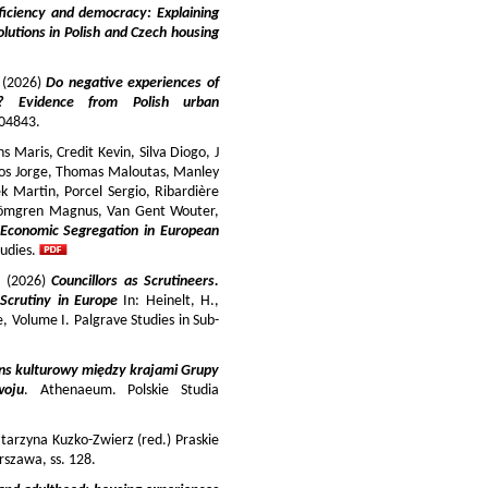
iciency and democracy: Explaining
lutions in Polish and Czech housing
y (2026)
Do negative experiences of
s? Evidence from Polish urban
 104843.
 Maris, Credit Kevin, Silva Diogo, J
iros Jorge, Thomas Maloutas, Manley
k Martin, Porcel Sergio, Ribardière
Strömgren Magnus, Van Gent Wouter,
-Economic Segregation in European
udies.
a (2026)
Councillors as Scrutineers.
Scrutiny in Europe
In: Heinelt, H.,
pe, Volume I. Palgrave Studies in Sub-
ns kulturowy między krajami Grupy
woju
. Athenaeum. Polskie Studia
tarzyna Kuzko-Zwierz (red.) Praskie
szawa, ss. 128.