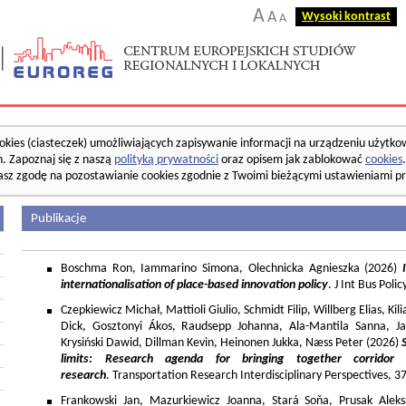
A
A
Wysoki kontrast
A
okies (ciasteczek) umożliwiających zapisywanie informacji na urządzeniu użytko
. Zapoznaj się z naszą
polityką prywatności
oraz opisem jak zablokować
cookies
asz zgodę na pozostawianie cookies zgodnie z Twoimi bieżącymi ustawieniami pr
Publikacje
Boschma Ron, Iammarino Simona, Olechnicka Agnieszka (2026)
I
internationalisation of place-based innovation policy
. J Int Bus Poli
Czepkiewicz Michał, Mattioli Giulio, Schmidt Filip, Willberg Elias, K
Dick, Gosztonyi Ákos, Raudsepp Johanna, Ala-Mantila Sanna, Ja
Krysiński Dawid, Dillman Kevin, Heinonen Jukka, Næss Peter (2026)
limits: Research agenda for bringing together corridor
research
. Transportation Research Interdisciplinary Perspectives, 
Frankowski Jan, Mazurkiewicz Joanna, Stará Soňa, Prusak Aleks