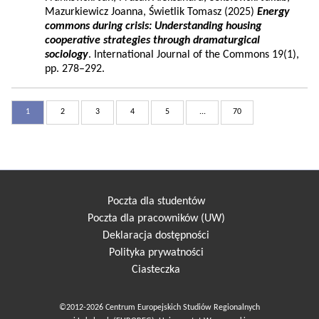
Mazurkiewicz Joanna, Świetlik Tomasz (2025)
Energy
commons during crisis: Understanding housing
cooperative strategies through dramaturgical
sociology
. International Journal of the Commons 19(1),
pp. 278–292.
1
2
3
4
5
...
70
Poczta dla studentów
Poczta dla pracowników (UW)
Deklaracja dostępności
Polityka prywatności
Ciasteczka
©2012-2026 Centrum Europejskich Studiów Regionalnych