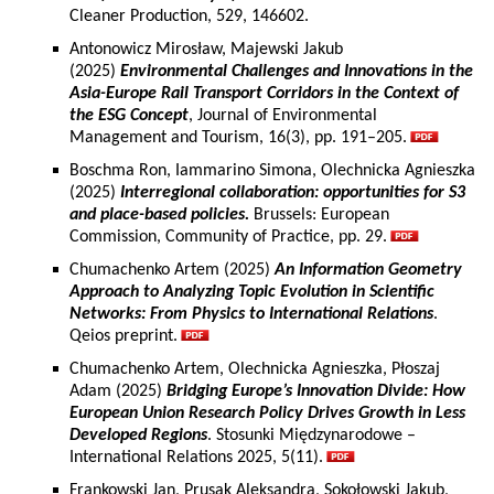
Cleaner Production, 529, 146602.
Antonowicz Mirosław, Majewski Jakub
(2025)
Environmental Challenges and Innovations in the
Asia-Europe Rail Transport Corridors in the Context of
the ESG Concept
, Journal of Environmental
Management and Tourism, 16(3), pp. 191–205.
Boschma Ron, Iammarino Simona, Olechnicka Agnieszka
(2025)
Interregional collaboration: opportunities for S3
and place-based policies.
Brussels: European
Commission, Community of Practice, pp. 29.
Chumachenko Artem (2025)
An Information Geometry
Approach to Analyzing Topic Evolution in Scientific
Networks: From Physics to International Relations
.
Qeios preprint.
Chumachenko Artem, Olechnicka Agnieszka, Płoszaj
Adam (2025)
Bridging Europe’s Innovation Divide: How
European Union Research Policy Drives Growth in Less
Developed Regions
. Stosunki Międzynarodowe –
International Relations 2025, 5(11).
Frankowski Jan, Prusak Aleksandra, Sokołowski Jakub,