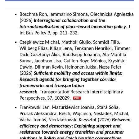
Boschma Ron, Iammarino Simona, Olechnicka Agnieszka
(2026)
Interregional collaboration and the
internationalisation of place-based innovation policy
. J
Int Bus Policy 9, pp. 211–232.
Czepkiewicz Michał, Mattioli Giulio, Schmidt Filip,
Willberg Elias, Kilian Lena, Tenkanen Henrikki, Timmer
Dick, Gosztonyi Ákos, Raudsepp Johanna, Ala-Mantila
Sanna, Jacobson Lisa, Guillen-Royo Mònica, Krysiński
Dawid, Dillman Kevin, Heinonen Jukka, Næss Peter
(2026)
Sufficient mobility and access within limits:
Research agenda for bringing together corridor
frameworks and transportation
research
. Transportation Research Interdisciplinary
Perspectives, 37, 102029.
Frankowski Jan, Mazurkiewicz Joanna, Stará Soňa,
Prusak Aleksandra, Bełch, Wojciech, Nesládek, Michal,
Vácha Tomáš, Niedziałkowski Krzysztof (2026)
Between
efficiency and democracy: Explaining support and
resistance towards energy transition and prosumer
solutions in Polish and Czech housing cooperatives.