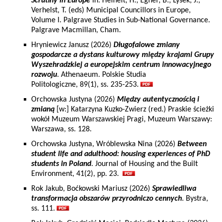
Scrutiny in Europe
In: Heinelt, H., Egner, B., Lysek, J.,
Verhelst, T. (eds) Municipal Councillors in Europe,
Volume I. Palgrave Studies in Sub-National Governance.
Palgrave Macmillan, Cham.
Hryniewicz Janusz (2026)
Długofalowe zmiany
gospodarcze a dystans kulturowy między krajami Grupy
Wyszehradzkiej a europejskim centrum innowacyjnego
rozwoju
. Athenaeum. Polskie Studia
Politologiczne, 89(1), ss. 235-253.
Orchowska Justyna (2026)
Między autentycznością i
zmianą
[w:] Katarzyna Kuzko-Zwierz (red.) Praskie ścieżki
wokół Muzeum Warszawskiej Pragi, Muzeum Warszawy:
Warszawa, ss. 128.
Orchowska Justyna, Wróblewska Nina (2026)
Between
student life and adulthood: housing experiences of PhD
students in Poland
. Journal of Housing and the Built
Environment, 41(2), pp. 23.
Rok Jakub, Boćkowski Mariusz (2026)
Sprawiedliwa
transformacja obszarów przyrodniczo cennych
. Bystra,
ss. 111.