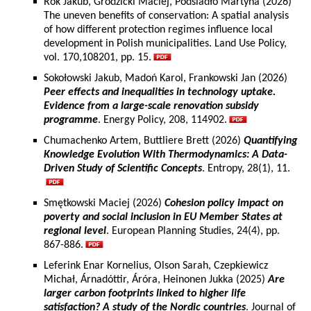
Rok Jakub, Grodzicki Maciej, Podsiadło Martyna (2026)
The uneven benefits of conservation: A spatial analysis
of how different protection regimes influence local
development in Polish municipalities. Land Use Policy,
vol. 170,108201, pp. 15.
Sokołowski Jakub, Madoń Karol, Frankowski Jan (2026)
Peer effects and inequalities in technology uptake.
Evidence from a large-scale renovation subsidy
programme
. Energy Policy, 208, 114902.
Chumachenko Artem, Buttliere Brett (2026)
Quantifying
Knowledge Evolution With Thermodynamics: A Data-
Driven Study of Scientific Concepts
. Entropy, 28(1), 11.
Smętkowski Maciej (2026)
Cohesion policy impact on
poverty and social inclusion in EU Member States at
regional level
. European Planning Studies, 24(4), pp.
867-886.
Leferink Enar Kornelius, Olson Sarah, Czepkiewicz
Michał, Árnadóttir, Áróra, Heinonen Jukka (2025)
Are
larger carbon footprints linked to higher life
satisfaction? A study of the Nordic countries
. Journal of