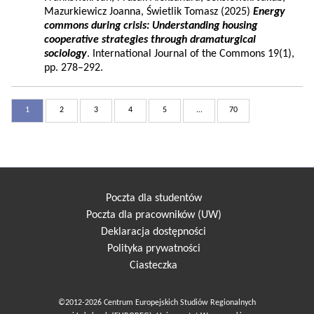
Mazurkiewicz Joanna, Świetlik Tomasz (2025)
Energy
commons during crisis: Understanding housing
cooperative strategies through dramaturgical
sociology
. International Journal of the Commons 19(1),
pp. 278–292.
1
2
3
4
5
...
70
Poczta dla studentów
Poczta dla pracowników (UW)
Deklaracja dostępności
Polityka prywatności
Ciasteczka
©2012-2026 Centrum Europejskich Studiów Regionalnych