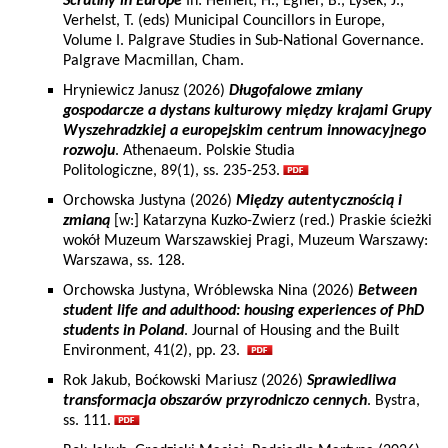
Scrutiny in Europe
In: Heinelt, H., Egner, B., Lysek, J.,
Verhelst, T. (eds) Municipal Councillors in Europe,
Volume I. Palgrave Studies in Sub-National Governance.
Palgrave Macmillan, Cham.
Hryniewicz Janusz (2026)
Długofalowe zmiany
gospodarcze a dystans kulturowy między krajami Grupy
Wyszehradzkiej a europejskim centrum innowacyjnego
rozwoju
. Athenaeum. Polskie Studia
Politologiczne, 89(1), ss. 235-253.
Orchowska Justyna (2026)
Między autentycznością i
zmianą
[w:] Katarzyna Kuzko-Zwierz (red.) Praskie ścieżki
wokół Muzeum Warszawskiej Pragi, Muzeum Warszawy:
Warszawa, ss. 128.
Orchowska Justyna, Wróblewska Nina (2026)
Between
student life and adulthood: housing experiences of PhD
students in Poland
. Journal of Housing and the Built
Environment, 41(2), pp. 23.
Rok Jakub, Boćkowski Mariusz (2026)
Sprawiedliwa
transformacja obszarów przyrodniczo cennych
. Bystra,
ss. 111.