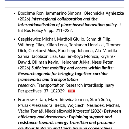
Boschma Ron, Iammarino Simona, Olechnicka Agnieszka
(2026)
Interregional collaboration and the
internationalisation of place-based innovation policy
. J
Int Bus Policy 9, pp. 211–232.
Czepkiewicz Michał, Mattioli Giulio, Schmidt Filip,
Willberg Elias, Kilian Lena, Tenkanen Henrikki, Timmer
Dick, Gosztonyi Ákos, Raudsepp Johanna, Ala-Mantila
Sanna, Jacobson Lisa, Guillen-Royo Mònica, Krysiński
Dawid, Dillman Kevin, Heinonen Jukka, Næss Peter
(2026)
Sufficient mobility and access within limits:
Research agenda for bringing together corridor
frameworks and transportation
research
. Transportation Research Interdisciplinary
Perspectives, 37, 102029.
Frankowski Jan, Mazurkiewicz Joanna, Stará Soňa,
Prusak Aleksandra, Bełch, Wojciech, Nesládek, Michal,
Vácha Tomáš, Niedziałkowski Krzysztof (2026)
Between
efficiency and democracy: Explaining support and
resistance towards energy transition and prosumer
solutions in Polish and Czech housing cooperatives.