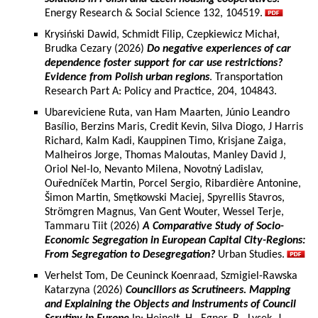
Energy Research & Social Science 132, 104519.
Krysiński Dawid, Schmidt Filip, Czepkiewicz Michał,
Brudka Cezary (2026)
Do negative experiences of car
dependence foster support for car use restrictions?
Evidence from Polish urban regions
. Transportation
Research Part A: Policy and Practice, 204, 104843.
Ubareviciene Ruta, van Ham Maarten, Júnio Leandro
Basílio, Berzins Maris, Credit Kevin, Silva Diogo, J Harris
Richard, Kalm Kadi, Kauppinen Timo, Krisjane Zaiga,
Malheiros Jorge, Thomas Maloutas, Manley David J,
Oriol Nel-lo, Nevanto Milena, Novotný Ladislav,
Ouředníček Martin, Porcel Sergio, Ribardière Antonine,
Šimon Martin, Smętkowski Maciej, Spyrellis Stavros,
Strömgren Magnus, Van Gent Wouter, Wessel Terje,
Tammaru Tiit (2026)
A Comparative Study of Socio-
Economic Segregation in European Capital City-Regions:
From Segregation to Desegregation?
Urban Studies.
Verhelst Tom, De Ceuninck Koenraad, Szmigiel-Rawska
Katarzyna (2026)
Councillors as Scrutineers. Mapping
and Explaining the Objects and Instruments of Council