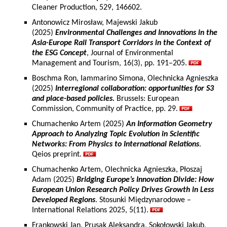
Cleaner Production, 529, 146602.
Antonowicz Mirosław, Majewski Jakub
(2025)
Environmental Challenges and Innovations in the
Asia-Europe Rail Transport Corridors in the Context of
the ESG Concept
, Journal of Environmental
Management and Tourism, 16(3), pp. 191–205.
Boschma Ron, Iammarino Simona, Olechnicka Agnieszka
(2025)
Interregional collaboration: opportunities for S3
and place-based policies.
Brussels: European
Commission, Community of Practice, pp. 29.
Chumachenko Artem (2025)
An Information Geometry
Approach to Analyzing Topic Evolution in Scientific
Networks: From Physics to International Relations
.
Qeios preprint.
Chumachenko Artem, Olechnicka Agnieszka, Płoszaj
Adam (2025)
Bridging Europe’s Innovation Divide: How
European Union Research Policy Drives Growth in Less
Developed Regions
. Stosunki Międzynarodowe –
International Relations 2025, 5(11).
Frankowski Jan, Prusak Aleksandra, Sokołowski Jakub,