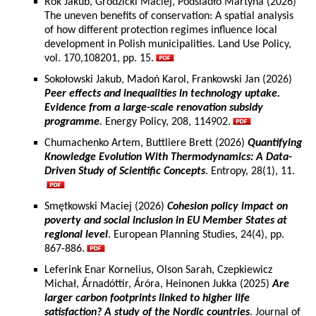
Rok Jakub, Grodzicki Maciej, Podsiadło Martyna (2026)
The uneven benefits of conservation: A spatial analysis
of how different protection regimes influence local
development in Polish municipalities. Land Use Policy,
vol. 170,108201, pp. 15.
Sokołowski Jakub, Madoń Karol, Frankowski Jan (2026)
Peer effects and inequalities in technology uptake.
Evidence from a large-scale renovation subsidy
programme
. Energy Policy, 208, 114902.
Chumachenko Artem, Buttliere Brett (2026)
Quantifying
Knowledge Evolution With Thermodynamics: A Data-
Driven Study of Scientific Concepts
. Entropy, 28(1), 11.
Smętkowski Maciej (2026)
Cohesion policy impact on
poverty and social inclusion in EU Member States at
regional level
. European Planning Studies, 24(4), pp.
867-886.
Leferink Enar Kornelius, Olson Sarah, Czepkiewicz
Michał, Árnadóttir, Áróra, Heinonen Jukka (2025)
Are
larger carbon footprints linked to higher life
satisfaction? A study of the Nordic countries
. Journal of