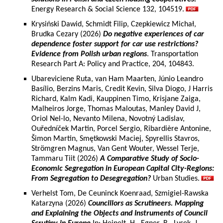
Energy Research & Social Science 132, 104519.
Krysiński Dawid, Schmidt Filip, Czepkiewicz Michał,
Brudka Cezary (2026)
Do negative experiences of car
dependence foster support for car use restrictions?
Evidence from Polish urban regions
. Transportation
Research Part A: Policy and Practice, 204, 104843.
Ubareviciene Ruta, van Ham Maarten, Júnio Leandro
Basílio, Berzins Maris, Credit Kevin, Silva Diogo, J Harris
Richard, Kalm Kadi, Kauppinen Timo, Krisjane Zaiga,
Malheiros Jorge, Thomas Maloutas, Manley David J,
Oriol Nel-lo, Nevanto Milena, Novotný Ladislav,
Ouředníček Martin, Porcel Sergio, Ribardière Antonine,
Šimon Martin, Smętkowski Maciej, Spyrellis Stavros,
Strömgren Magnus, Van Gent Wouter, Wessel Terje,
Tammaru Tiit (2026)
A Comparative Study of Socio-
Economic Segregation in European Capital City-Regions:
From Segregation to Desegregation?
Urban Studies.
Verhelst Tom, De Ceuninck Koenraad, Szmigiel-Rawska
Katarzyna (2026)
Councillors as Scrutineers. Mapping
and Explaining the Objects and Instruments of Council