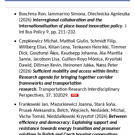
Boschma Ron, Iammarino Simona, Olechnicka Agnieszka
(2026)
Interregional collaboration and the
internationalisation of place-based innovation policy
. J
Int Bus Policy 9, pp. 211–232.
Czepkiewicz Michał, Mattioli Giulio, Schmidt Filip,
Willberg Elias, Kilian Lena, Tenkanen Henrikki, Timmer
Dick, Gosztonyi Ákos, Raudsepp Johanna, Ala-Mantila
Sanna, Jacobson Lisa, Guillen-Royo Mònica, Krysiński
Dawid, Dillman Kevin, Heinonen Jukka, Næss Peter
(2026)
Sufficient mobility and access within limits:
Research agenda for bringing together corridor
frameworks and transportation
research
. Transportation Research Interdisciplinary
Perspectives, 37, 102029.
Frankowski Jan, Mazurkiewicz Joanna, Stará Soňa,
Prusak Aleksandra, Bełch, Wojciech, Nesládek, Michal,
Vácha Tomáš, Niedziałkowski Krzysztof (2026)
Between
efficiency and democracy: Explaining support and
resistance towards energy transition and prosumer
solutions in Polish and Czech housing cooperatives.