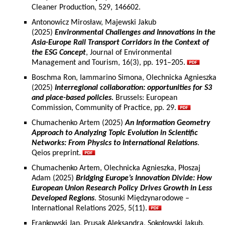
Cleaner Production, 529, 146602.
Antonowicz Mirosław, Majewski Jakub
(2025)
Environmental Challenges and Innovations in the
Asia-Europe Rail Transport Corridors in the Context of
the ESG Concept
, Journal of Environmental
Management and Tourism, 16(3), pp. 191–205.
Boschma Ron, Iammarino Simona, Olechnicka Agnieszka
(2025)
Interregional collaboration: opportunities for S3
and place-based policies.
Brussels: European
Commission, Community of Practice, pp. 29.
Chumachenko Artem (2025)
An Information Geometry
Approach to Analyzing Topic Evolution in Scientific
Networks: From Physics to International Relations
.
Qeios preprint.
Chumachenko Artem, Olechnicka Agnieszka, Płoszaj
Adam (2025)
Bridging Europe’s Innovation Divide: How
European Union Research Policy Drives Growth in Less
Developed Regions
. Stosunki Międzynarodowe –
International Relations 2025, 5(11).
Frankowski Jan, Prusak Aleksandra, Sokołowski Jakub,