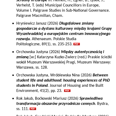
Scrutiny in Europe
In: Heinelt, H., Egner, B., Lysek, J.,
Verhelst, T. (eds) Municipal Councillors in Europe,
Volume I. Palgrave Studies in Sub-National Governance.
Palgrave Macmillan, Cham.
Hryniewicz Janusz (2026)
Długofalowe zmiany
gospodarcze a dystans kulturowy między krajami Grupy
Wyszehradzkiej a europejskim centrum innowacyjnego
rozwoju
. Athenaeum. Polskie Studia
Politologiczne, 89(1), ss. 235-253.
Orchowska Justyna (2026)
Między autentycznością i
zmianą
[w:] Katarzyna Kuzko-Zwierz (red.) Praskie ścieżki
wokół Muzeum Warszawskiej Pragi, Muzeum Warszawy:
Warszawa, ss. 128.
Orchowska Justyna, Wróblewska Nina (2026)
Between
student life and adulthood: housing experiences of PhD
students in Poland
. Journal of Housing and the Built
Environment, 41(2), pp. 23.
Rok Jakub, Boćkowski Mariusz (2026)
Sprawiedliwa
transformacja obszarów przyrodniczo cennych
. Bystra,
ss. 111.