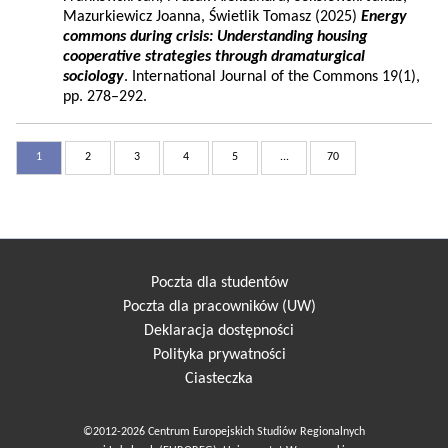
Mazurkiewicz Joanna, Świetlik Tomasz (2025)
Energy
commons during crisis: Understanding housing
cooperative strategies through dramaturgical
sociology
. International Journal of the Commons 19(1),
pp. 278–292.
1
2
3
4
5
...
70
Poczta dla studentów
Poczta dla pracowników (UW)
Deklaracja dostępności
Polityka prywatności
Ciasteczka
©2012-2026 Centrum Europejskich Studiów Regionalnych