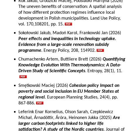
Rok Jakub, Grodzicki Maciej, Podsiadło Martyna (2026)
The uneven benefits of conservation: A spatial analysis
of how different protection regimes influence local
development in Polish municipalities. Land Use Policy,
vol. 170,108201, pp. 15.
Sokołowski Jakub, Madoń Karol, Frankowski Jan (2026)
Peer effects and inequalities in technology uptake.
Evidence from a large-scale renovation subsidy
programme
. Energy Policy, 208, 114902.
Chumachenko Artem, Buttliere Brett (2026)
Quantifying
Knowledge Evolution With Thermodynamics: A Data-
Driven Study of Scientific Concepts
. Entropy, 28(1), 11.
Smętkowski Maciej (2026)
Cohesion policy impact on
poverty and social inclusion in EU Member States at
regional level
. European Planning Studies, 24(4), pp.
867-886.
Leferink Enar Kornelius, Olson Sarah, Czepkiewicz
Michał, Árnadóttir, Áróra, Heinonen Jukka (2025)
Are
larger carbon footprints linked to higher life
satisfaction? A study of the Nordic countries
. Journal of