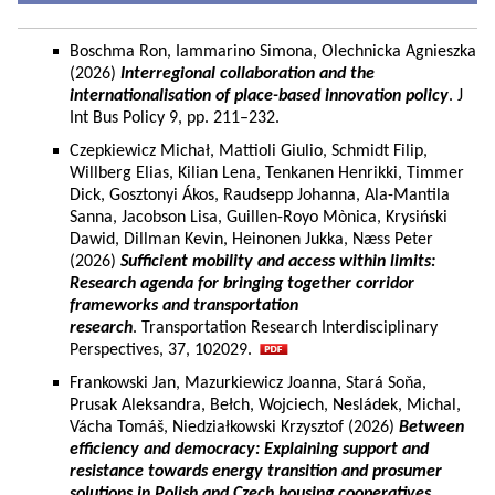
Boschma Ron, Iammarino Simona, Olechnicka Agnieszka
(2026)
Interregional collaboration and the
internationalisation of place-based innovation policy
. J
Int Bus Policy 9, pp. 211–232.
Czepkiewicz Michał, Mattioli Giulio, Schmidt Filip,
Willberg Elias, Kilian Lena, Tenkanen Henrikki, Timmer
Dick, Gosztonyi Ákos, Raudsepp Johanna, Ala-Mantila
Sanna, Jacobson Lisa, Guillen-Royo Mònica, Krysiński
Dawid, Dillman Kevin, Heinonen Jukka, Næss Peter
(2026)
Sufficient mobility and access within limits:
Research agenda for bringing together corridor
frameworks and transportation
research
. Transportation Research Interdisciplinary
Perspectives, 37, 102029.
Frankowski Jan, Mazurkiewicz Joanna, Stará Soňa,
Prusak Aleksandra, Bełch, Wojciech, Nesládek, Michal,
Vácha Tomáš, Niedziałkowski Krzysztof (2026)
Between
efficiency and democracy: Explaining support and
resistance towards energy transition and prosumer
solutions in Polish and Czech housing cooperatives.