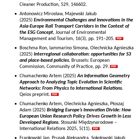
Cleaner Production, 529, 146602.
Antonowicz Mirosław, Majewski Jakub
(2025)
Environmental Challenges and Innovations in the
Asia-Europe Rail Transport Corridors in the Context of
the ESG Concept
, Journal of Environmental
Management and Tourism, 16(3), pp. 191–205.
Boschma Ron, Iammarino Simona, Olechnicka Agnieszka
(2025)
Interregional collaboration: opportunities for S3
and place-based policies.
Brussels: European
Commission, Community of Practice, pp. 29.
Chumachenko Artem (2025)
An Information Geometry
Approach to Analyzing Topic Evolution in Scientific
Networks: From Physics to International Relations
.
Qeios preprint.
Chumachenko Artem, Olechnicka Agnieszka, Płoszaj
Adam (2025)
Bridging Europe’s Innovation Divide: How
European Union Research Policy Drives Growth in Less
Developed Regions
. Stosunki Międzynarodowe –
International Relations 2025, 5(11).
Frankowski Jan, Prusak Aleksandra, Sokołowski Jakub,