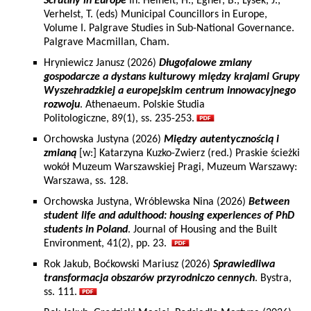
Scrutiny in Europe
In: Heinelt, H., Egner, B., Lysek, J.,
Verhelst, T. (eds) Municipal Councillors in Europe,
Volume I. Palgrave Studies in Sub-National Governance.
Palgrave Macmillan, Cham.
Hryniewicz Janusz (2026)
Długofalowe zmiany
gospodarcze a dystans kulturowy między krajami Grupy
Wyszehradzkiej a europejskim centrum innowacyjnego
rozwoju
. Athenaeum. Polskie Studia
Politologiczne, 89(1), ss. 235-253.
Orchowska Justyna (2026)
Między autentycznością i
zmianą
[w:] Katarzyna Kuzko-Zwierz (red.) Praskie ścieżki
wokół Muzeum Warszawskiej Pragi, Muzeum Warszawy:
Warszawa, ss. 128.
Orchowska Justyna, Wróblewska Nina (2026)
Between
student life and adulthood: housing experiences of PhD
students in Poland
. Journal of Housing and the Built
Environment, 41(2), pp. 23.
Rok Jakub, Boćkowski Mariusz (2026)
Sprawiedliwa
transformacja obszarów przyrodniczo cennych
. Bystra,
ss. 111.