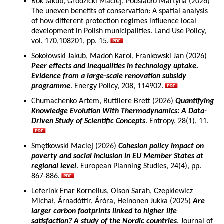
Rok Jakub, Grodzicki Maciej, Podsiadło Martyna (2026)
The uneven benefits of conservation: A spatial analysis
of how different protection regimes influence local
development in Polish municipalities. Land Use Policy,
vol. 170,108201, pp. 15.
Sokołowski Jakub, Madoń Karol, Frankowski Jan (2026)
Peer effects and inequalities in technology uptake.
Evidence from a large-scale renovation subsidy
programme
. Energy Policy, 208, 114902.
Chumachenko Artem, Buttliere Brett (2026)
Quantifying
Knowledge Evolution With Thermodynamics: A Data-
Driven Study of Scientific Concepts
. Entropy, 28(1), 11.
Smętkowski Maciej (2026)
Cohesion policy impact on
poverty and social inclusion in EU Member States at
regional level
. European Planning Studies, 24(4), pp.
867-886.
Leferink Enar Kornelius, Olson Sarah, Czepkiewicz
Michał, Árnadóttir, Áróra, Heinonen Jukka (2025)
Are
larger carbon footprints linked to higher life
satisfaction? A study of the Nordic countries
. Journal of