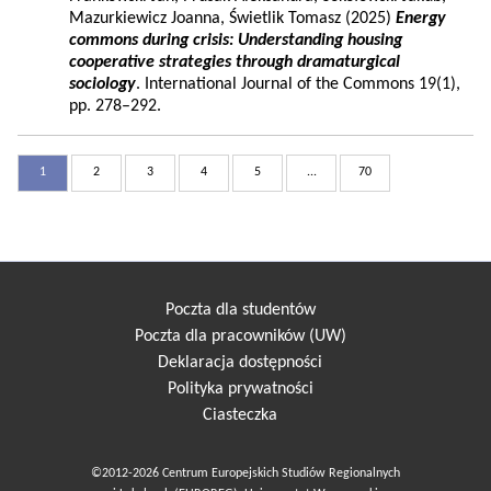
Mazurkiewicz Joanna, Świetlik Tomasz (2025)
Energy
commons during crisis: Understanding housing
cooperative strategies through dramaturgical
sociology
. International Journal of the Commons 19(1),
pp. 278–292.
1
2
3
4
5
...
70
Poczta dla studentów
Poczta dla pracowników (UW)
Deklaracja dostępności
Polityka prywatności
Ciasteczka
©2012-2026 Centrum Europejskich Studiów Regionalnych