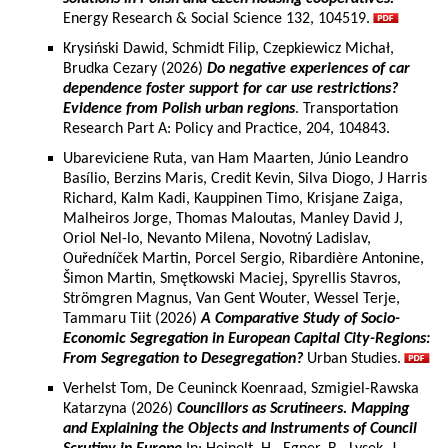
Energy Research & Social Science 132, 104519.
Krysiński Dawid, Schmidt Filip, Czepkiewicz Michał,
Brudka Cezary (2026)
Do negative experiences of car
dependence foster support for car use restrictions?
Evidence from Polish urban regions
. Transportation
Research Part A: Policy and Practice, 204, 104843.
Ubareviciene Ruta, van Ham Maarten, Júnio Leandro
Basílio, Berzins Maris, Credit Kevin, Silva Diogo, J Harris
Richard, Kalm Kadi, Kauppinen Timo, Krisjane Zaiga,
Malheiros Jorge, Thomas Maloutas, Manley David J,
Oriol Nel-lo, Nevanto Milena, Novotný Ladislav,
Ouředníček Martin, Porcel Sergio, Ribardière Antonine,
Šimon Martin, Smętkowski Maciej, Spyrellis Stavros,
Strömgren Magnus, Van Gent Wouter, Wessel Terje,
Tammaru Tiit (2026)
A Comparative Study of Socio-
Economic Segregation in European Capital City-Regions:
From Segregation to Desegregation?
Urban Studies.
Verhelst Tom, De Ceuninck Koenraad, Szmigiel-Rawska
Katarzyna (2026)
Councillors as Scrutineers. Mapping
and Explaining the Objects and Instruments of Council