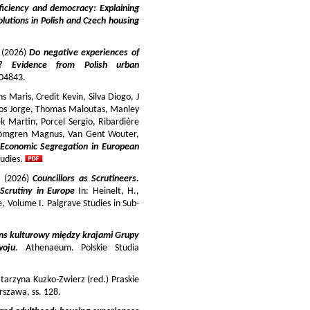
iciency and democracy: Explaining
lutions in Polish and Czech housing
y (2026)
Do negative experiences of
s? Evidence from Polish urban
 104843.
 Maris, Credit Kevin, Silva Diogo, J
iros Jorge, Thomas Maloutas, Manley
k Martin, Porcel Sergio, Ribardière
Strömgren Magnus, Van Gent Wouter,
-Economic Segregation in European
udies.
a (2026)
Councillors as Scrutineers.
Scrutiny in Europe
In: Heinelt, H.,
pe, Volume I. Palgrave Studies in Sub-
ns kulturowy między krajami Grupy
woju
. Athenaeum. Polskie Studia
tarzyna Kuzko-Zwierz (red.) Praskie
szawa, ss. 128.