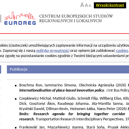
A
A
Wysoki kontrast
A
okies (ciasteczek) umożliwiających zapisywanie informacji na urządzeniu użytko
. Zapoznaj się z naszą
polityką prywatności
oraz opisem jak zablokować
cookies
asz zgodę na pozostawianie cookies zgodnie z Twoimi bieżącymi ustawieniami pr
Publikacje
Boschma Ron, Iammarino Simona, Olechnicka Agnieszka (2026)
I
internationalisation of place-based innovation policy
. J Int Bus Poli
Czepkiewicz Michał, Mattioli Giulio, Schmidt Filip, Willberg Elias, K
Dick, Gosztonyi Ákos, Raudsepp Johanna, Ala-Mantila Sanna, Ja
Krysiński Dawid, Dillman Kevin, Heinonen Jukka, Næss Peter (2026)
limits: Research agenda for bringing together corridor
research
. Transportation Research Interdisciplinary Perspectives, 
Frankowski Jan, Mazurkiewicz Joanna, Stará Soňa, Prusak Aleks