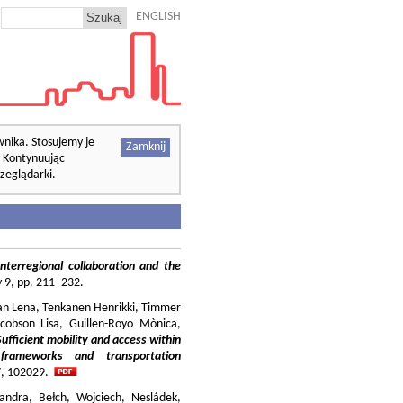
ENGLISH
wnika. Stosujemy je
Zamknij
. Kontynuując
zeglądarki.
nterregional collaboration and the
cy 9, pp. 211–232.
ilian Lena, Tenkanen Henrikki, Timmer
cobson Lisa, Guillen-Royo Mònica,
Sufficient mobility and access within
 frameworks and transportation
37, 102029.
andra, Bełch, Wojciech, Nesládek,