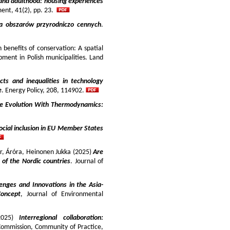
and adulthood: housing experiences
ment, 41(2), pp. 23.
ja obszarów przyrodniczo cennych
.
benefits of conservation: A spatial
pment in Polish municipalities. Land
cts and inequalities in technology
e
. Energy Policy, 208, 114902.
e Evolution With Thermodynamics:
ocial inclusion in EU Member States
ir, Áróra, Heinonen Jukka (2025)
Are
y of the Nordic countries
. Journal of
enges and Innovations in the Asia-
Concept
, Journal of Environmental
025)
Interregional collaboration:
Commission, Community of Practice,