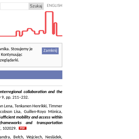
ENGLISH
wnika. Stosujemy je
Zamknij
. Kontynuując
zeglądarki.
nterregional collaboration and the
cy 9, pp. 211–232.
ilian Lena, Tenkanen Henrikki, Timmer
cobson Lisa, Guillen-Royo Mònica,
Sufficient mobility and access within
 frameworks and transportation
37, 102029.
andra, Bełch, Wojciech, Nesládek,