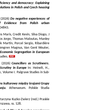
iciency and democracy: Explaining
lutions in Polish and Czech housing
y (2026)
Do negative experiences of
s? Evidence from Polish urban
 104843.
 Maris, Credit Kevin, Silva Diogo, J
iros Jorge, Thomas Maloutas, Manley
k Martin, Porcel Sergio, Ribardière
Strömgren Magnus, Van Gent Wouter,
-Economic Segregation in European
udies.
a (2026)
Councillors as Scrutineers.
Scrutiny in Europe
In: Heinelt, H.,
pe, Volume I. Palgrave Studies in Sub-
ns kulturowy między krajami Grupy
woju
. Athenaeum. Polskie Studia
tarzyna Kuzko-Zwierz (red.) Praskie
szawa, ss. 128.