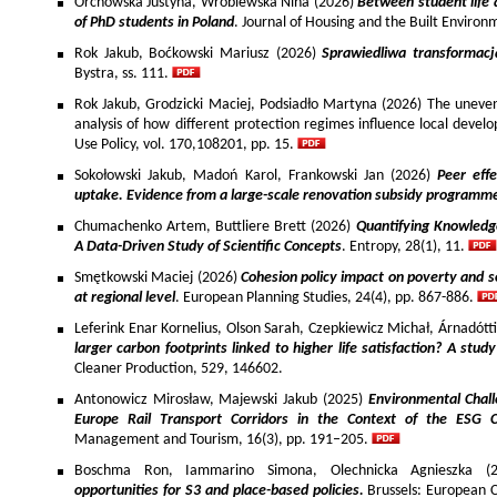
Orchowska Justyna, Wróblewska Nina (2026)
Between student life 
of PhD students in Poland
. Journal of Housing and the Built Environ
Rok Jakub, Boćkowski Mariusz (2026)
Sprawiedliwa transformac
Bystra, ss. 111.
Rok Jakub, Grodzicki Maciej, Podsiadło Martyna (2026) The uneven 
analysis of how different protection regimes influence local develo
Use Policy, vol. 170,108201, pp. 15.
Sokołowski Jakub, Madoń Karol, Frankowski Jan (2026)
Peer effe
uptake. Evidence from a large-scale renovation subsidy programm
Chumachenko Artem, Buttliere Brett (2026)
Quantifying Knowledg
A Data-Driven Study of Scientific Concepts
. Entropy, 28(1), 11.
Smętkowski Maciej (2026)
Cohesion policy impact on poverty and s
at regional level
. European Planning Studies, 24(4), pp. 867-886.
Leferink Enar Kornelius, Olson Sarah, Czepkiewicz Michał, Árnadótt
larger carbon footprints linked to higher life satisfaction? A stud
Cleaner Production, 529, 146602.
Antonowicz Mirosław, Majewski Jakub (2025)
Environmental Chall
Europe Rail Transport Corridors in the Context of the ESG 
Management and Tourism, 16(3), pp. 191–205.
Boschma Ron, Iammarino Simona, Olechnicka Agnieszka (2
opportunities for S3 and place-based policies.
Brussels: European 