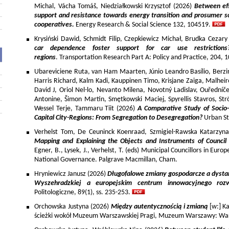
Michal, Vácha Tomáš, Niedziałkowski Krzysztof (2026)
Between eff
support and resistance towards energy transition and prosumer so
cooperatives.
Energy Research & Social Science 132, 104519.
Krysiński Dawid, Schmidt Filip, Czepkiewicz Michał, Brudka Cezar
car dependence foster support for car use restriction
regions
. Transportation Research Part A: Policy and Practice, 204,
Ubareviciene Ruta, van Ham Maarten, Júnio Leandro Basílio, Berzins
Harris Richard, Kalm Kadi, Kauppinen Timo, Krisjane Zaiga, Malhe
David J, Oriol Nel-lo, Nevanto Milena, Novotný Ladislav, Ouředníče
Antonine, Šimon Martin, Smętkowski Maciej, Spyrellis Stavros, 
Wessel Terje, Tammaru Tiit (2026)
A Comparative Study of Socio
Capital City-Regions: From Segregation to Desegregation?
Urban St
Verhelst Tom, De Ceuninck Koenraad, Szmigiel-Rawska Katarzyn
Mapping and Explaining the Objects and Instruments of Council 
Egner, B., Lysek, J., Verhelst, T. (eds) Municipal Councillors in Euro
National Governance. Palgrave Macmillan, Cham.
Hryniewicz Janusz (2026)
Długofalowe zmiany gospodarcze a dysta
Wyszehradzkiej a europejskim centrum innowacyjnego roz
Politologiczne, 89(1), ss. 235-253.
Orchowska Justyna (2026)
Między autentycznością i zmianą
[w:] Ka
ścieżki wokół Muzeum Warszawskiej Pragi, Muzeum Warszawy: War