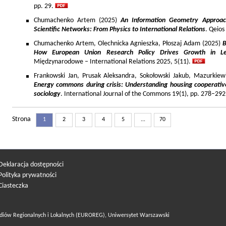
pp. 29.
Chumachenko Artem (2025)
An Information Geometry Approach
Scientific Networks: From Physics to International Relations
. Qeios
Chumachenko Artem, Olechnicka Agnieszka, Płoszaj Adam (2025)
B
How European Union Research Policy Drives Growth in Le
Międzynarodowe – International Relations 2025, 5(11).
Frankowski Jan, Prusak Aleksandra, Sokołowski Jakub, Mazurkiew
Energy commons during crisis: Understanding housing cooperativ
sociology
. International Journal of the Commons 19(1), pp. 278–292
Strona
1
2
3
4
5
...
70
Deklaracja dostępności
Polityka prywatności
Ciasteczka
diów Regionalnych i Lokalnych (EUROREG), Uniwersytet Warszawski