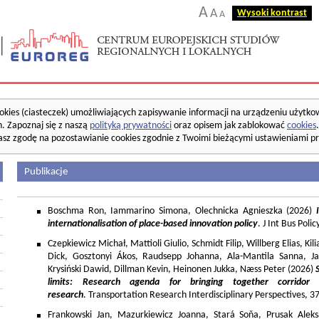
A
A
Wysoki kontrast
A
okies (ciasteczek) umożliwiających zapisywanie informacji na urządzeniu użytko
. Zapoznaj się z naszą
polityką prywatności
oraz opisem jak zablokować
cookies
asz zgodę na pozostawianie cookies zgodnie z Twoimi bieżącymi ustawieniami pr
Publikacje
Boschma Ron, Iammarino Simona, Olechnicka Agnieszka (2026)
I
internationalisation of place-based innovation policy
. J Int Bus Poli
Czepkiewicz Michał, Mattioli Giulio, Schmidt Filip, Willberg Elias, K
Dick, Gosztonyi Ákos, Raudsepp Johanna, Ala-Mantila Sanna, Ja
Krysiński Dawid, Dillman Kevin, Heinonen Jukka, Næss Peter (2026)
limits: Research agenda for bringing together corridor
research
. Transportation Research Interdisciplinary Perspectives, 
Frankowski Jan, Mazurkiewicz Joanna, Stará Soňa, Prusak Aleks