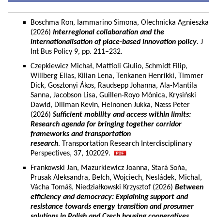
Boschma Ron, Iammarino Simona, Olechnicka Agnieszka
(2026)
Interregional collaboration and the
internationalisation of place-based innovation policy
. J
Int Bus Policy 9, pp. 211–232.
Czepkiewicz Michał, Mattioli Giulio, Schmidt Filip,
Willberg Elias, Kilian Lena, Tenkanen Henrikki, Timmer
Dick, Gosztonyi Ákos, Raudsepp Johanna, Ala-Mantila
Sanna, Jacobson Lisa, Guillen-Royo Mònica, Krysiński
Dawid, Dillman Kevin, Heinonen Jukka, Næss Peter
(2026)
Sufficient mobility and access within limits:
Research agenda for bringing together corridor
frameworks and transportation
research
. Transportation Research Interdisciplinary
Perspectives, 37, 102029.
Frankowski Jan, Mazurkiewicz Joanna, Stará Soňa,
Prusak Aleksandra, Bełch, Wojciech, Nesládek, Michal,
Vácha Tomáš, Niedziałkowski Krzysztof (2026)
Between
efficiency and democracy: Explaining support and
resistance towards energy transition and prosumer
solutions in Polish and Czech housing cooperatives.