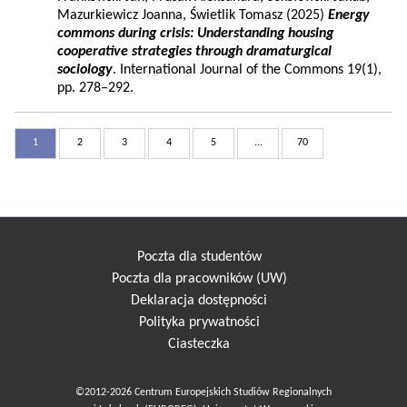
Mazurkiewicz Joanna, Świetlik Tomasz (2025)
Energy
commons during crisis: Understanding housing
cooperative strategies through dramaturgical
sociology
. International Journal of the Commons 19(1),
pp. 278–292.
1
2
3
4
5
...
70
Poczta dla studentów
Poczta dla pracowników (UW)
Deklaracja dostępności
Polityka prywatności
Ciasteczka
©2012-2026 Centrum Europejskich Studiów Regionalnych