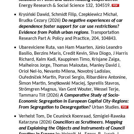
Energy Research & Social Science 132, 104519.
Krysiński Dawid, Schmidt Filip, Czepkiewicz Michał,
Brudka Cezary (2026)
Do negative experiences of car
dependence foster support for car use restrictions?
Evidence from Polish urban regions
. Transportation
Research Part A: Policy and Practice, 204, 104843.
Ubareviciene Ruta, van Ham Maarten, Júnio Leandro
Basílio, Berzins Maris, Credit Kevin, Silva Diogo, J Harris
Richard, Kalm Kadi, Kauppinen Timo, Krisjane Zaiga,
Malheiros Jorge, Thomas Maloutas, Manley David J,
Oriol Nel-lo, Nevanto Milena, Novotný Ladislav,
Ouředníček Martin, Porcel Sergio, Ribardière Antonine,
Šimon Martin, Smętkowski Maciej, Spyrellis Stavros,
Strömgren Magnus, Van Gent Wouter, Wessel Terje,
Tammaru Tiit (2026)
A Comparative Study of Socio-
Economic Segregation in European Capital City-Regions:
From Segregation to Desegregation?
Urban Studies.
Verhelst Tom, De Ceuninck Koenraad, Szmigiel-Rawska
Katarzyna (2026)
Councillors as Scrutineers. Mapping
and Explaining the Objects and Instruments of Council