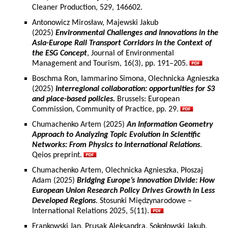
Cleaner Production, 529, 146602.
Antonowicz Mirosław, Majewski Jakub
(2025)
Environmental Challenges and Innovations in the
Asia-Europe Rail Transport Corridors in the Context of
the ESG Concept
, Journal of Environmental
Management and Tourism, 16(3), pp. 191–205.
Boschma Ron, Iammarino Simona, Olechnicka Agnieszka
(2025)
Interregional collaboration: opportunities for S3
and place-based policies.
Brussels: European
Commission, Community of Practice, pp. 29.
Chumachenko Artem (2025)
An Information Geometry
Approach to Analyzing Topic Evolution in Scientific
Networks: From Physics to International Relations
.
Qeios preprint.
Chumachenko Artem, Olechnicka Agnieszka, Płoszaj
Adam (2025)
Bridging Europe’s Innovation Divide: How
European Union Research Policy Drives Growth in Less
Developed Regions
. Stosunki Międzynarodowe –
International Relations 2025, 5(11).
Frankowski Jan, Prusak Aleksandra, Sokołowski Jakub,