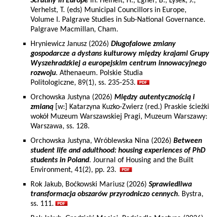
Scrutiny in Europe
In: Heinelt, H., Egner, B., Lysek, J.,
Verhelst, T. (eds) Municipal Councillors in Europe,
Volume I. Palgrave Studies in Sub-National Governance.
Palgrave Macmillan, Cham.
Hryniewicz Janusz (2026)
Długofalowe zmiany
gospodarcze a dystans kulturowy między krajami Grupy
Wyszehradzkiej a europejskim centrum innowacyjnego
rozwoju
. Athenaeum. Polskie Studia
Politologiczne, 89(1), ss. 235-253.
Orchowska Justyna (2026)
Między autentycznością i
zmianą
[w:] Katarzyna Kuzko-Zwierz (red.) Praskie ścieżki
wokół Muzeum Warszawskiej Pragi, Muzeum Warszawy:
Warszawa, ss. 128.
Orchowska Justyna, Wróblewska Nina (2026)
Between
student life and adulthood: housing experiences of PhD
students in Poland
. Journal of Housing and the Built
Environment, 41(2), pp. 23.
Rok Jakub, Boćkowski Mariusz (2026)
Sprawiedliwa
transformacja obszarów przyrodniczo cennych
. Bystra,
ss. 111.