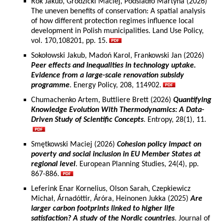
Rok Jakub, Grodzicki Maciej, Podsiadło Martyna (2026)
The uneven benefits of conservation: A spatial analysis
of how different protection regimes influence local
development in Polish municipalities. Land Use Policy,
vol. 170,108201, pp. 15.
Sokołowski Jakub, Madoń Karol, Frankowski Jan (2026)
Peer effects and inequalities in technology uptake.
Evidence from a large-scale renovation subsidy
programme
. Energy Policy, 208, 114902.
Chumachenko Artem, Buttliere Brett (2026)
Quantifying
Knowledge Evolution With Thermodynamics: A Data-
Driven Study of Scientific Concepts
. Entropy, 28(1), 11.
Smętkowski Maciej (2026)
Cohesion policy impact on
poverty and social inclusion in EU Member States at
regional level
. European Planning Studies, 24(4), pp.
867-886.
Leferink Enar Kornelius, Olson Sarah, Czepkiewicz
Michał, Árnadóttir, Áróra, Heinonen Jukka (2025)
Are
larger carbon footprints linked to higher life
satisfaction? A study of the Nordic countries
. Journal of