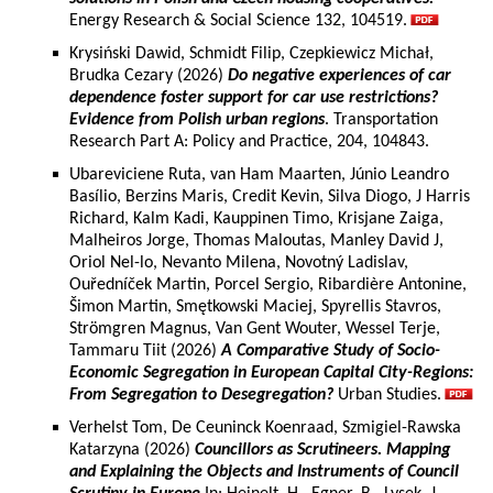
Energy Research & Social Science 132, 104519.
Krysiński Dawid, Schmidt Filip, Czepkiewicz Michał,
Brudka Cezary (2026)
Do negative experiences of car
dependence foster support for car use restrictions?
Evidence from Polish urban regions
. Transportation
Research Part A: Policy and Practice, 204, 104843.
Ubareviciene Ruta, van Ham Maarten, Júnio Leandro
Basílio, Berzins Maris, Credit Kevin, Silva Diogo, J Harris
Richard, Kalm Kadi, Kauppinen Timo, Krisjane Zaiga,
Malheiros Jorge, Thomas Maloutas, Manley David J,
Oriol Nel-lo, Nevanto Milena, Novotný Ladislav,
Ouředníček Martin, Porcel Sergio, Ribardière Antonine,
Šimon Martin, Smętkowski Maciej, Spyrellis Stavros,
Strömgren Magnus, Van Gent Wouter, Wessel Terje,
Tammaru Tiit (2026)
A Comparative Study of Socio-
Economic Segregation in European Capital City-Regions:
From Segregation to Desegregation?
Urban Studies.
Verhelst Tom, De Ceuninck Koenraad, Szmigiel-Rawska
Katarzyna (2026)
Councillors as Scrutineers. Mapping
and Explaining the Objects and Instruments of Council