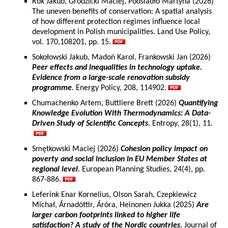
Rok Jakub, Grodzicki Maciej, Podsiadło Martyna (2026)
The uneven benefits of conservation: A spatial analysis
of how different protection regimes influence local
development in Polish municipalities. Land Use Policy,
vol. 170,108201, pp. 15.
Sokołowski Jakub, Madoń Karol, Frankowski Jan (2026)
Peer effects and inequalities in technology uptake.
Evidence from a large-scale renovation subsidy
programme
. Energy Policy, 208, 114902.
Chumachenko Artem, Buttliere Brett (2026)
Quantifying
Knowledge Evolution With Thermodynamics: A Data-
Driven Study of Scientific Concepts
. Entropy, 28(1), 11.
Smętkowski Maciej (2026)
Cohesion policy impact on
poverty and social inclusion in EU Member States at
regional level
. European Planning Studies, 24(4), pp.
867-886.
Leferink Enar Kornelius, Olson Sarah, Czepkiewicz
Michał, Árnadóttir, Áróra, Heinonen Jukka (2025)
Are
larger carbon footprints linked to higher life
satisfaction? A study of the Nordic countries
. Journal of