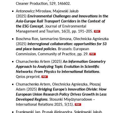
Cleaner Production, 529, 146602.
Antonowicz Mirosław, Majewski Jakub
(2025)
Environmental Challenges and Innovations in the
Asia-Europe Rail Transport Corridors in the Context of
the ESG Concept
, Journal of Environmental
Management and Tourism, 16(3), pp. 191–205.
Boschma Ron, Iammarino Simona, Olechnicka Agnieszka
(2025)
Interregional collaboration: opportunities for S3
and place-based policies.
Brussels: European
Commission, Community of Practice, pp. 29.
Chumachenko Artem (2025)
An Information Geometry
Approach to Analyzing Topic Evolution in Scientific
Networks: From Physics to International Relations
.
Qeios preprint.
Chumachenko Artem, Olechnicka Agnieszka, Płoszaj
Adam (2025)
Bridging Europe’s Innovation Divide: How
European Union Research Policy Drives Growth in Less
Developed Regions
. Stosunki Międzynarodowe –
International Relations 2025, 5(11).
Frankowski Jan, Prusak Aleksandra, Sokołowski Jakub,