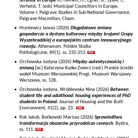
Scrutiny in Europe
In: Heinelt, H., Egner, B., Lysek, J.,
Verhelst, T. (eds) Municipal Councillors in Europe,
Volume I. Palgrave Studies in Sub-National Governance.
Palgrave Macmillan, Cham.
Hryniewicz Janusz (2026)
Długofalowe zmiany
gospodarcze a dystans kulturowy między krajami Grupy
Wyszehradzkiej a europejskim centrum innowacyjnego
rozwoju
. Athenaeum. Polskie Studia
Politologiczne, 89(1), ss. 235-253.
Orchowska Justyna (2026)
Między autentycznością i
zmianą
[w:] Katarzyna Kuzko-Zwierz (red.) Praskie ścieżki
wokół Muzeum Warszawskiej Pragi, Muzeum Warszawy:
Warszawa, ss. 128.
Orchowska Justyna, Wróblewska Nina (2026)
Between
student life and adulthood: housing experiences of PhD
students in Poland
. Journal of Housing and the Built
Environment, 41(2), pp. 23.
Rok Jakub, Boćkowski Mariusz (2026)
Sprawiedliwa
transformacja obszarów przyrodniczo cennych
. Bystra,
ss. 111.