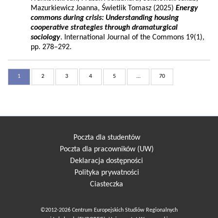
Mazurkiewicz Joanna, Świetlik Tomasz (2025)
Energy
commons during crisis: Understanding housing
cooperative strategies through dramaturgical
sociology
. International Journal of the Commons 19(1),
pp. 278–292.
1
2
3
4
5
...
70
Poczta dla studentów
Poczta dla pracowników (UW)
Deklaracja dostępności
Polityka prywatności
Ciasteczka
©2012-2026 Centrum Europejskich Studiów Regionalnych