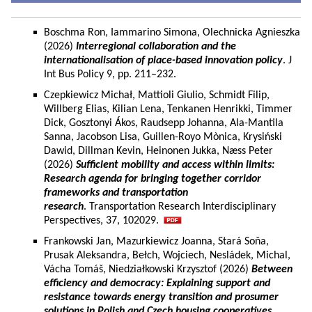
Boschma Ron, Iammarino Simona, Olechnicka Agnieszka
(2026)
Interregional collaboration and the
internationalisation of place-based innovation policy
. J
Int Bus Policy 9, pp. 211–232.
Czepkiewicz Michał, Mattioli Giulio, Schmidt Filip,
Willberg Elias, Kilian Lena, Tenkanen Henrikki, Timmer
Dick, Gosztonyi Ákos, Raudsepp Johanna, Ala-Mantila
Sanna, Jacobson Lisa, Guillen-Royo Mònica, Krysiński
Dawid, Dillman Kevin, Heinonen Jukka, Næss Peter
(2026)
Sufficient mobility and access within limits:
Research agenda for bringing together corridor
frameworks and transportation
research
. Transportation Research Interdisciplinary
Perspectives, 37, 102029.
Frankowski Jan, Mazurkiewicz Joanna, Stará Soňa,
Prusak Aleksandra, Bełch, Wojciech, Nesládek, Michal,
Vácha Tomáš, Niedziałkowski Krzysztof (2026)
Between
efficiency and democracy: Explaining support and
resistance towards energy transition and prosumer
solutions in Polish and Czech housing cooperatives.