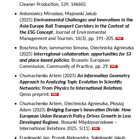
Cleaner Production, 529, 146602.
Antonowicz Mirosław, Majewski Jakub
(2025)
Environmental Challenges and Innovations in the
Asia-Europe Rail Transport Corridors in the Context of
the ESG Concept
, Journal of Environmental
Management and Tourism, 16(3), pp. 191–205.
Boschma Ron, Iammarino Simona, Olechnicka Agnieszka
(2025)
Interregional collaboration: opportunities for S3
and place-based policies.
Brussels: European
Commission, Community of Practice, pp. 29.
Chumachenko Artem (2025)
An Information Geometry
Approach to Analyzing Topic Evolution in Scientific
Networks: From Physics to International Relations
.
Qeios preprint.
Chumachenko Artem, Olechnicka Agnieszka, Płoszaj
Adam (2025)
Bridging Europe’s Innovation Divide: How
European Union Research Policy Drives Growth in Less
Developed Regions
. Stosunki Międzynarodowe –
International Relations 2025, 5(11).
Frankowski Jan, Prusak Aleksandra, Sokołowski Jakub,