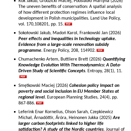
Rok Jakub, Grodzicki Maciej, Podsiadło Martyna (2026)
The uneven benefits of conservation: A spatial analysis
of how different protection regimes influence local
development in Polish municipalities. Land Use Policy,
vol. 170,108201, pp. 15.
Sokołowski Jakub, Madoń Karol, Frankowski Jan (2026)
Peer effects and inequalities in technology uptake.
Evidence from a large-scale renovation subsidy
programme
. Energy Policy, 208, 114902.
Chumachenko Artem, Buttliere Brett (2026)
Quantifying
Knowledge Evolution With Thermodynamics: A Data-
Driven Study of Scientific Concepts
. Entropy, 28(1), 11.
Smętkowski Maciej (2026)
Cohesion policy impact on
poverty and social inclusion in EU Member States at
regional level
. European Planning Studies, 24(4), pp.
867-886.
Leferink Enar Kornelius, Olson Sarah, Czepkiewicz
Michał, Árnadóttir, Áróra, Heinonen Jukka (2025)
Are
larger carbon footprints linked to higher life
satisfaction? A study of the Nordic countries
. Journal of