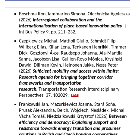
Boschma Ron, Iammarino Simona, Olechnicka Agnieszka
(2026)
Interregional collaboration and the
internationalisation of place-based innovation policy
. J
Int Bus Policy 9, pp. 211–232.
Czepkiewicz Michał, Mattioli Giulio, Schmidt Filip,
Willberg Elias, Kilian Lena, Tenkanen Henrikki, Timmer
Dick, Gosztonyi Ákos, Raudsepp Johanna, Ala-Mantila
Sanna, Jacobson Lisa, Guillen-Royo Mònica, Krysiński
Dawid, Dillman Kevin, Heinonen Jukka, Næss Peter
(2026)
Sufficient mobility and access within limits:
Research agenda for bringing together corridor
frameworks and transportation
research
. Transportation Research Interdisciplinary
Perspectives, 37, 102029.
Frankowski Jan, Mazurkiewicz Joanna, Stará Soňa,
Prusak Aleksandra, Bełch, Wojciech, Nesládek, Michal,
Vácha Tomáš, Niedziałkowski Krzysztof (2026)
Between
efficiency and democracy: Explaining support and
resistance towards energy transition and prosumer
solutions in Polish and Czech housing cooperatives.