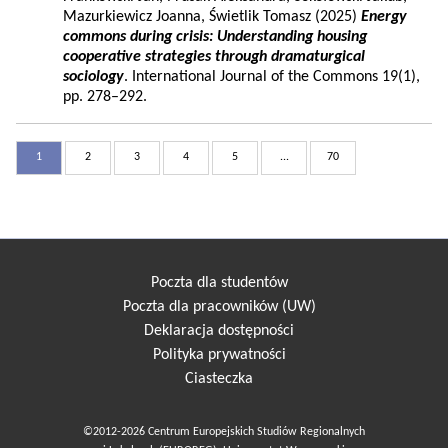
Mazurkiewicz Joanna, Świetlik Tomasz (2025)
Energy
commons during crisis: Understanding housing
cooperative strategies through dramaturgical
sociology
. International Journal of the Commons 19(1),
pp. 278–292.
1
2
3
4
5
...
70
Poczta dla studentów
Poczta dla pracowników (UW)
Deklaracja dostępności
Polityka prywatności
Ciasteczka
©2012-2026 Centrum Europejskich Studiów Regionalnych