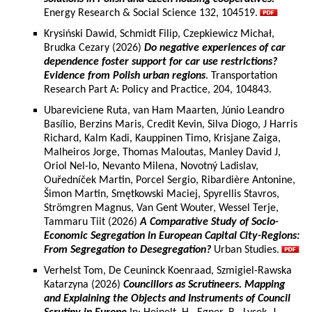
Energy Research & Social Science 132, 104519.
Krysiński Dawid, Schmidt Filip, Czepkiewicz Michał,
Brudka Cezary (2026)
Do negative experiences of car
dependence foster support for car use restrictions?
Evidence from Polish urban regions
. Transportation
Research Part A: Policy and Practice, 204, 104843.
Ubareviciene Ruta, van Ham Maarten, Júnio Leandro
Basílio, Berzins Maris, Credit Kevin, Silva Diogo, J Harris
Richard, Kalm Kadi, Kauppinen Timo, Krisjane Zaiga,
Malheiros Jorge, Thomas Maloutas, Manley David J,
Oriol Nel-lo, Nevanto Milena, Novotný Ladislav,
Ouředníček Martin, Porcel Sergio, Ribardière Antonine,
Šimon Martin, Smętkowski Maciej, Spyrellis Stavros,
Strömgren Magnus, Van Gent Wouter, Wessel Terje,
Tammaru Tiit (2026)
A Comparative Study of Socio-
Economic Segregation in European Capital City-Regions:
From Segregation to Desegregation?
Urban Studies.
Verhelst Tom, De Ceuninck Koenraad, Szmigiel-Rawska
Katarzyna (2026)
Councillors as Scrutineers. Mapping
and Explaining the Objects and Instruments of Council