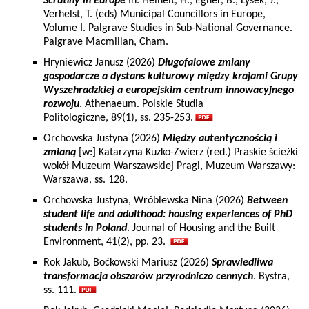
Scrutiny in Europe
In: Heinelt, H., Egner, B., Lysek, J.,
Verhelst, T. (eds) Municipal Councillors in Europe,
Volume I. Palgrave Studies in Sub-National Governance.
Palgrave Macmillan, Cham.
Hryniewicz Janusz (2026)
Długofalowe zmiany
gospodarcze a dystans kulturowy między krajami Grupy
Wyszehradzkiej a europejskim centrum innowacyjnego
rozwoju
. Athenaeum. Polskie Studia
Politologiczne, 89(1), ss. 235-253.
Orchowska Justyna (2026)
Między autentycznością i
zmianą
[w:] Katarzyna Kuzko-Zwierz (red.) Praskie ścieżki
wokół Muzeum Warszawskiej Pragi, Muzeum Warszawy:
Warszawa, ss. 128.
Orchowska Justyna, Wróblewska Nina (2026)
Between
student life and adulthood: housing experiences of PhD
students in Poland
. Journal of Housing and the Built
Environment, 41(2), pp. 23.
Rok Jakub, Boćkowski Mariusz (2026)
Sprawiedliwa
transformacja obszarów przyrodniczo cennych
. Bystra,
ss. 111.