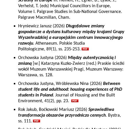
Scrutiny in Europe
In: Heinelt, H., Egner, B., Lysek, J.,
Verhelst, T. (eds) Municipal Councillors in Europe,
Volume I. Palgrave Studies in Sub-National Governance.
Palgrave Macmillan, Cham.
Hryniewicz Janusz (2026)
Długofalowe zmiany
gospodarcze a dystans kulturowy między krajami Grupy
Wyszehradzkiej a europejskim centrum innowacyjnego
rozwoju
. Athenaeum. Polskie Studia
Politologiczne, 89(1), ss. 235-253.
Orchowska Justyna (2026)
Między autentycznością i
zmianą
[w:] Katarzyna Kuzko-Zwierz (red.) Praskie ścieżki
wokół Muzeum Warszawskiej Pragi, Muzeum Warszawy:
Warszawa, ss. 128.
Orchowska Justyna, Wróblewska Nina (2026)
Between
student life and adulthood: housing experiences of PhD
students in Poland
. Journal of Housing and the Built
Environment, 41(2), pp. 23.
Rok Jakub, Boćkowski Mariusz (2026)
Sprawiedliwa
transformacja obszarów przyrodniczo cennych
. Bystra,
ss. 111.