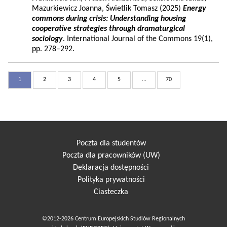
Mazurkiewicz Joanna, Świetlik Tomasz (2025)
Energy
commons during crisis: Understanding housing
cooperative strategies through dramaturgical
sociology
. International Journal of the Commons 19(1),
pp. 278–292.
1
2
3
4
5
...
70
Poczta dla studentów
Poczta dla pracowników (UW)
Deklaracja dostępności
Polityka prywatności
Ciasteczka
©2012-2026 Centrum Europejskich Studiów Regionalnych