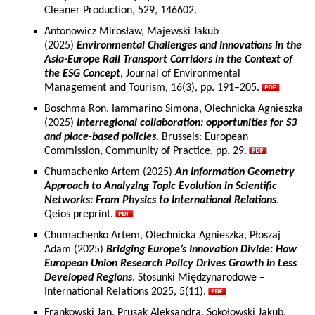
Cleaner Production, 529, 146602.
Antonowicz Mirosław, Majewski Jakub
(2025)
Environmental Challenges and Innovations in the
Asia-Europe Rail Transport Corridors in the Context of
the ESG Concept
, Journal of Environmental
Management and Tourism, 16(3), pp. 191–205.
Boschma Ron, Iammarino Simona, Olechnicka Agnieszka
(2025)
Interregional collaboration: opportunities for S3
and place-based policies.
Brussels: European
Commission, Community of Practice, pp. 29.
Chumachenko Artem (2025)
An Information Geometry
Approach to Analyzing Topic Evolution in Scientific
Networks: From Physics to International Relations
.
Qeios preprint.
Chumachenko Artem, Olechnicka Agnieszka, Płoszaj
Adam (2025)
Bridging Europe’s Innovation Divide: How
European Union Research Policy Drives Growth in Less
Developed Regions
. Stosunki Międzynarodowe –
International Relations 2025, 5(11).
Frankowski Jan, Prusak Aleksandra, Sokołowski Jakub,