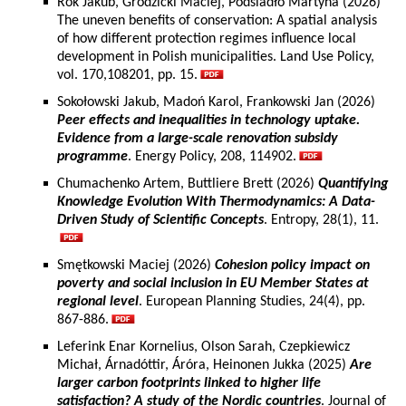
Rok Jakub, Grodzicki Maciej, Podsiadło Martyna (2026)
The uneven benefits of conservation: A spatial analysis
of how different protection regimes influence local
development in Polish municipalities. Land Use Policy,
vol. 170,108201, pp. 15.
Sokołowski Jakub, Madoń Karol, Frankowski Jan (2026)
Peer effects and inequalities in technology uptake.
Evidence from a large-scale renovation subsidy
programme
. Energy Policy, 208, 114902.
Chumachenko Artem, Buttliere Brett (2026)
Quantifying
Knowledge Evolution With Thermodynamics: A Data-
Driven Study of Scientific Concepts
. Entropy, 28(1), 11.
Smętkowski Maciej (2026)
Cohesion policy impact on
poverty and social inclusion in EU Member States at
regional level
. European Planning Studies, 24(4), pp.
867-886.
Leferink Enar Kornelius, Olson Sarah, Czepkiewicz
Michał, Árnadóttir, Áróra, Heinonen Jukka (2025)
Are
larger carbon footprints linked to higher life
satisfaction? A study of the Nordic countries
. Journal of