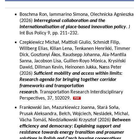
Boschma Ron, Iammarino Simona, Olechnicka Agnieszka
(2026)
Interregional collaboration and the
internationalisation of place-based innovation policy
. J
Int Bus Policy 9, pp. 211–232.
Czepkiewicz Michał, Mattioli Giulio, Schmidt Filip,
Willberg Elias, Kilian Lena, Tenkanen Henrikki, Timmer
Dick, Gosztonyi Ákos, Raudsepp Johanna, Ala-Mantila
Sanna, Jacobson Lisa, Guillen-Royo Mònica, Krysiński
Dawid, Dillman Kevin, Heinonen Jukka, Næss Peter
(2026)
Sufficient mobility and access within limits:
Research agenda for bringing together corridor
frameworks and transportation
research
. Transportation Research Interdisciplinary
Perspectives, 37, 102029.
Frankowski Jan, Mazurkiewicz Joanna, Stará Soňa,
Prusak Aleksandra, Bełch, Wojciech, Nesládek, Michal,
Vácha Tomáš, Niedziałkowski Krzysztof (2026)
Between
efficiency and democracy: Explaining support and
resistance towards energy transition and prosumer
solutions in Polish and Czech housing cooperatives.