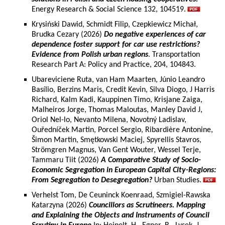
Energy Research & Social Science 132, 104519.
Krysiński Dawid, Schmidt Filip, Czepkiewicz Michał,
Brudka Cezary (2026)
Do negative experiences of car
dependence foster support for car use restrictions?
Evidence from Polish urban regions
. Transportation
Research Part A: Policy and Practice, 204, 104843.
Ubareviciene Ruta, van Ham Maarten, Júnio Leandro
Basílio, Berzins Maris, Credit Kevin, Silva Diogo, J Harris
Richard, Kalm Kadi, Kauppinen Timo, Krisjane Zaiga,
Malheiros Jorge, Thomas Maloutas, Manley David J,
Oriol Nel-lo, Nevanto Milena, Novotný Ladislav,
Ouředníček Martin, Porcel Sergio, Ribardière Antonine,
Šimon Martin, Smętkowski Maciej, Spyrellis Stavros,
Strömgren Magnus, Van Gent Wouter, Wessel Terje,
Tammaru Tiit (2026)
A Comparative Study of Socio-
Economic Segregation in European Capital City-Regions:
From Segregation to Desegregation?
Urban Studies.
Verhelst Tom, De Ceuninck Koenraad, Szmigiel-Rawska
Katarzyna (2026)
Councillors as Scrutineers. Mapping
and Explaining the Objects and Instruments of Council