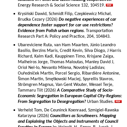
Energy Research & Social Science 132, 104519.
Krysiński Dawid, Schmidt Filip, Czepkiewicz Michał,
Brudka Cezary (2026)
Do negative experiences of car
dependence foster support for car use restrictions?
Evidence from Polish urban regions
. Transportation
Research Part A: Policy and Practice, 204, 104843.
Ubareviciene Ruta, van Ham Maarten, Júnio Leandro
Basílio, Berzins Maris, Credit Kevin, Silva Diogo, J Harris
Richard, Kalm Kadi, Kauppinen Timo, Krisjane Zaiga,
Malheiros Jorge, Thomas Maloutas, Manley David J,
Oriol Nel-lo, Nevanto Milena, Novotný Ladislav,
Ouředníček Martin, Porcel Sergio, Ribardière Antonine,
Šimon Martin, Smętkowski Maciej, Spyrellis Stavros,
Strömgren Magnus, Van Gent Wouter, Wessel Terje,
Tammaru Tiit (2026)
A Comparative Study of Socio-
Economic Segregation in European Capital City-Regions:
From Segregation to Desegregation?
Urban Studies.
Verhelst Tom, De Ceuninck Koenraad, Szmigiel-Rawska
Katarzyna (2026)
Councillors as Scrutineers. Mapping
and Explaining the Objects and Instruments of Council