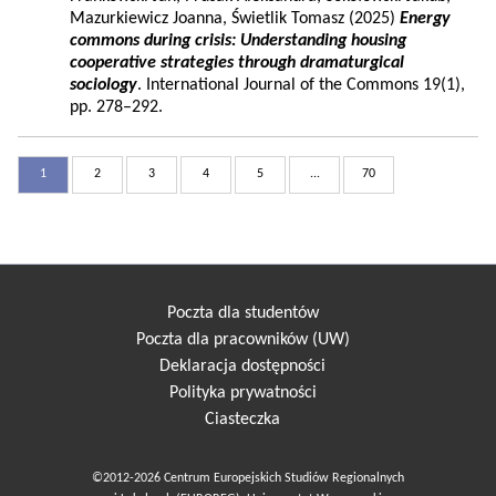
Mazurkiewicz Joanna, Świetlik Tomasz (2025)
Energy
commons during crisis: Understanding housing
cooperative strategies through dramaturgical
sociology
. International Journal of the Commons 19(1),
pp. 278–292.
1
2
3
4
5
...
70
Poczta dla studentów
Poczta dla pracowników (UW)
Deklaracja dostępności
Polityka prywatności
Ciasteczka
©2012-2026 Centrum Europejskich Studiów Regionalnych