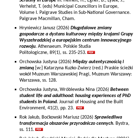
Scrutiny in Europe
In: Heinelt, H., Egner, B., Lysek, J.,
Verhelst, T. (eds) Municipal Councillors in Europe,
Volume I. Palgrave Studies in Sub-National Governance.
Palgrave Macmillan, Cham.
Hryniewicz Janusz (2026)
Długofalowe zmiany
gospodarcze a dystans kulturowy między krajami Grupy
Wyszehradzkiej a europejskim centrum innowacyjnego
rozwoju
. Athenaeum. Polskie Studia
Politologiczne, 89(1), ss. 235-253.
Orchowska Justyna (2026)
Między autentycznością i
zmianą
[w:] Katarzyna Kuzko-Zwierz (red.) Praskie ścieżki
wokół Muzeum Warszawskiej Pragi, Muzeum Warszawy:
Warszawa, ss. 128.
Orchowska Justyna, Wróblewska Nina (2026)
Between
student life and adulthood: housing experiences of PhD
students in Poland
. Journal of Housing and the Built
Environment, 41(2), pp. 23.
Rok Jakub, Boćkowski Mariusz (2026)
Sprawiedliwa
transformacja obszarów przyrodniczo cennych
. Bystra,
ss. 111.