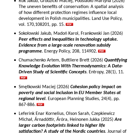
Rok Jakub, Grodzicki Maciej, Podsiadło Martyna (2026)
The uneven benefits of conservation: A spatial analysis
of how different protection regimes influence local
development in Polish municipalities. Land Use Policy,
vol. 170,108201, pp. 15.
Sokołowski Jakub, Madoń Karol, Frankowski Jan (2026)
Peer effects and inequalities in technology uptake.
Evidence from a large-scale renovation subsidy
programme
. Energy Policy, 208, 114902.
Chumachenko Artem, Buttliere Brett (2026)
Quantifying
Knowledge Evolution With Thermodynamics: A Data-
Driven Study of Scientific Concepts
. Entropy, 28(1), 11.
Smętkowski Maciej (2026)
Cohesion policy impact on
poverty and social inclusion in EU Member States at
regional level
. European Planning Studies, 24(4), pp.
867-886.
Leferink Enar Kornelius, Olson Sarah, Czepkiewicz
Michał, Árnadóttir, Áróra, Heinonen Jukka (2025)
Are
larger carbon footprints linked to higher life
satisfaction? A study of the Nordic countries
. Journal of