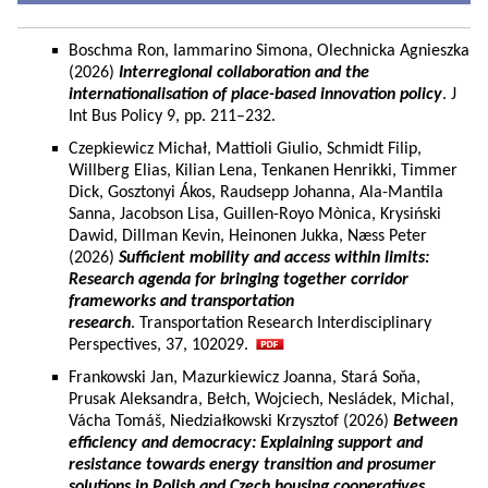
Boschma Ron, Iammarino Simona, Olechnicka Agnieszka
(2026)
Interregional collaboration and the
internationalisation of place-based innovation policy
. J
Int Bus Policy 9, pp. 211–232.
Czepkiewicz Michał, Mattioli Giulio, Schmidt Filip,
Willberg Elias, Kilian Lena, Tenkanen Henrikki, Timmer
Dick, Gosztonyi Ákos, Raudsepp Johanna, Ala-Mantila
Sanna, Jacobson Lisa, Guillen-Royo Mònica, Krysiński
Dawid, Dillman Kevin, Heinonen Jukka, Næss Peter
(2026)
Sufficient mobility and access within limits:
Research agenda for bringing together corridor
frameworks and transportation
research
. Transportation Research Interdisciplinary
Perspectives, 37, 102029.
Frankowski Jan, Mazurkiewicz Joanna, Stará Soňa,
Prusak Aleksandra, Bełch, Wojciech, Nesládek, Michal,
Vácha Tomáš, Niedziałkowski Krzysztof (2026)
Between
efficiency and democracy: Explaining support and
resistance towards energy transition and prosumer
solutions in Polish and Czech housing cooperatives.