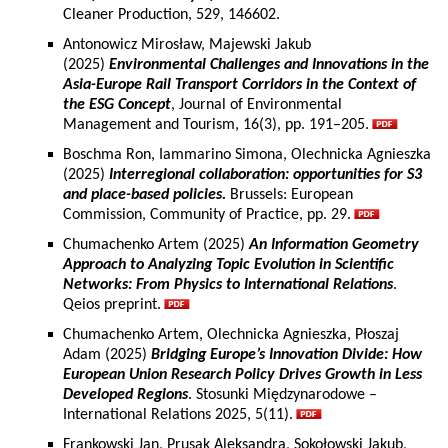
Cleaner Production, 529, 146602.
Antonowicz Mirosław, Majewski Jakub
(2025)
Environmental Challenges and Innovations in the
Asia-Europe Rail Transport Corridors in the Context of
the ESG Concept
, Journal of Environmental
Management and Tourism, 16(3), pp. 191–205.
Boschma Ron, Iammarino Simona, Olechnicka Agnieszka
(2025)
Interregional collaboration: opportunities for S3
and place-based policies.
Brussels: European
Commission, Community of Practice, pp. 29.
Chumachenko Artem (2025)
An Information Geometry
Approach to Analyzing Topic Evolution in Scientific
Networks: From Physics to International Relations
.
Qeios preprint.
Chumachenko Artem, Olechnicka Agnieszka, Płoszaj
Adam (2025)
Bridging Europe’s Innovation Divide: How
European Union Research Policy Drives Growth in Less
Developed Regions
. Stosunki Międzynarodowe –
International Relations 2025, 5(11).
Frankowski Jan, Prusak Aleksandra, Sokołowski Jakub,