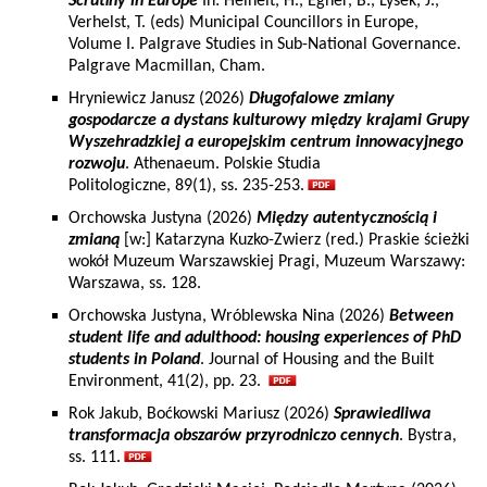
Scrutiny in Europe
In: Heinelt, H., Egner, B., Lysek, J.,
Verhelst, T. (eds) Municipal Councillors in Europe,
Volume I. Palgrave Studies in Sub-National Governance.
Palgrave Macmillan, Cham.
Hryniewicz Janusz (2026)
Długofalowe zmiany
gospodarcze a dystans kulturowy między krajami Grupy
Wyszehradzkiej a europejskim centrum innowacyjnego
rozwoju
. Athenaeum. Polskie Studia
Politologiczne, 89(1), ss. 235-253.
Orchowska Justyna (2026)
Między autentycznością i
zmianą
[w:] Katarzyna Kuzko-Zwierz (red.) Praskie ścieżki
wokół Muzeum Warszawskiej Pragi, Muzeum Warszawy:
Warszawa, ss. 128.
Orchowska Justyna, Wróblewska Nina (2026)
Between
student life and adulthood: housing experiences of PhD
students in Poland
. Journal of Housing and the Built
Environment, 41(2), pp. 23.
Rok Jakub, Boćkowski Mariusz (2026)
Sprawiedliwa
transformacja obszarów przyrodniczo cennych
. Bystra,
ss. 111.