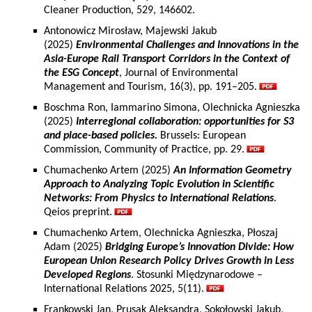
Cleaner Production, 529, 146602.
Antonowicz Mirosław, Majewski Jakub
(2025)
Environmental Challenges and Innovations in the
Asia-Europe Rail Transport Corridors in the Context of
the ESG Concept
, Journal of Environmental
Management and Tourism, 16(3), pp. 191–205.
Boschma Ron, Iammarino Simona, Olechnicka Agnieszka
(2025)
Interregional collaboration: opportunities for S3
and place-based policies.
Brussels: European
Commission, Community of Practice, pp. 29.
Chumachenko Artem (2025)
An Information Geometry
Approach to Analyzing Topic Evolution in Scientific
Networks: From Physics to International Relations
.
Qeios preprint.
Chumachenko Artem, Olechnicka Agnieszka, Płoszaj
Adam (2025)
Bridging Europe’s Innovation Divide: How
European Union Research Policy Drives Growth in Less
Developed Regions
. Stosunki Międzynarodowe –
International Relations 2025, 5(11).
Frankowski Jan, Prusak Aleksandra, Sokołowski Jakub,