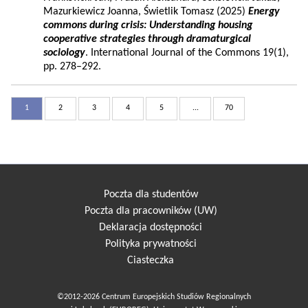
Mazurkiewicz Joanna, Świetlik Tomasz (2025)
Energy
commons during crisis: Understanding housing
cooperative strategies through dramaturgical
sociology
. International Journal of the Commons 19(1),
pp. 278–292.
1
2
3
4
5
...
70
Poczta dla studentów
Poczta dla pracowników (UW)
Deklaracja dostępności
Polityka prywatności
Ciasteczka
©2012-2026 Centrum Europejskich Studiów Regionalnych