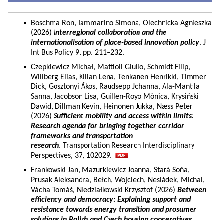
Boschma Ron, Iammarino Simona, Olechnicka Agnieszka
(2026)
Interregional collaboration and the
internationalisation of place-based innovation policy
. J
Int Bus Policy 9, pp. 211–232.
Czepkiewicz Michał, Mattioli Giulio, Schmidt Filip,
Willberg Elias, Kilian Lena, Tenkanen Henrikki, Timmer
Dick, Gosztonyi Ákos, Raudsepp Johanna, Ala-Mantila
Sanna, Jacobson Lisa, Guillen-Royo Mònica, Krysiński
Dawid, Dillman Kevin, Heinonen Jukka, Næss Peter
(2026)
Sufficient mobility and access within limits:
Research agenda for bringing together corridor
frameworks and transportation
research
. Transportation Research Interdisciplinary
Perspectives, 37, 102029.
Frankowski Jan, Mazurkiewicz Joanna, Stará Soňa,
Prusak Aleksandra, Bełch, Wojciech, Nesládek, Michal,
Vácha Tomáš, Niedziałkowski Krzysztof (2026)
Between
efficiency and democracy: Explaining support and
resistance towards energy transition and prosumer
solutions in Polish and Czech housing cooperatives.