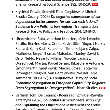
Energy Research & Social Science 132, 104519.
Krysiński Dawid, Schmidt Filip, Czepkiewicz Michał,
Brudka Cezary (2026)
Do negative experiences of car
dependence foster support for car use restrictions?
Evidence from Polish urban regions
. Transportation
Research Part A: Policy and Practice, 204, 104843.
Ubareviciene Ruta, van Ham Maarten, Júnio Leandro
Basílio, Berzins Maris, Credit Kevin, Silva Diogo, J Harris
Richard, Kalm Kadi, Kauppinen Timo, Krisjane Zaiga,
Malheiros Jorge, Thomas Maloutas, Manley David J,
Oriol Nel-lo, Nevanto Milena, Novotný Ladislav,
Ouředníček Martin, Porcel Sergio, Ribardière Antonine,
Šimon Martin, Smętkowski Maciej, Spyrellis Stavros,
Strömgren Magnus, Van Gent Wouter, Wessel Terje,
Tammaru Tiit (2026)
A Comparative Study of Socio-
Economic Segregation in European Capital City-Regions:
From Segregation to Desegregation?
Urban Studies.
Verhelst Tom, De Ceuninck Koenraad, Szmigiel-Rawska
Katarzyna (2026)
Councillors as Scrutineers. Mapping
and Explaining the Objects and Instruments of Council