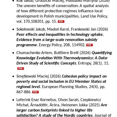
Rok Jakub, Grodzicki Maciej, Podsiadło Martyna (2026)
The uneven benefits of conservation: A spatial analysis
of how different protection regimes influence local
development in Polish municipalities. Land Use Policy,
vol. 170,108201, pp. 15.
Sokołowski Jakub, Madoń Karol, Frankowski Jan (2026)
Peer effects and inequalities in technology uptake.
Evidence from a large-scale renovation subsidy
programme
. Energy Policy, 208, 114902.
Chumachenko Artem, Buttliere Brett (2026)
Quantifying
Knowledge Evolution With Thermodynamics: A Data-
Driven Study of Scientific Concepts
. Entropy, 28(1), 11.
Smętkowski Maciej (2026)
Cohesion policy impact on
poverty and social inclusion in EU Member States at
regional level
. European Planning Studies, 24(4), pp.
867-886.
Leferink Enar Kornelius, Olson Sarah, Czepkiewicz
Michał, Árnadóttir, Áróra, Heinonen Jukka (2025)
Are
larger carbon footprints linked to higher life
satisfaction? A study of the Nordic countries
. Journal of